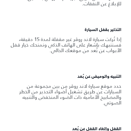
للإبلاغ عن النفقات.
التذكير بقفل السيارة
إذا تُركت سيارة لاند روڤر غير مقفلة لمدة 15 دقيقة،
فسننبهك بإشعار على الهاتف الذكي ونمنحك خيار قفل
الأبواب عن بُعد من موقعك الحالي.
التنبيه والوميض عن بُعد
حدد موقع سيارة لاند روڤر من بين مجموعة من
السيارات عن طريق تشغيل أضواء التحذير من الخطر
والمصابيح الأمامية ذات الضوء المنخفض والتنبيه
الصوتي.
القفل وإلغاء القفل عن بُعد