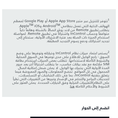
1
تتوفر للتنزيل عبر متجر Apple App Store أو Google Play لمعظم
TM
TM
الهواتف الذكية التي تعمل بنظامي Android
وApple
iOS.
يتطلب تطبيق Remote من لاند روڤر اتصالاً بالشبكة وهاتفاً ذكياً
متوافقاً وحساب InControl واشتراكاً في تطبيق Remote. لمواصلة
استخدام الميزة ذات الصلة بعد فترة الاشتراك الأولية، ستحتاج إلى
تجديد اشتراكك ودفع رسوم التجديد المطبَّقة.
2
يستمر اعتماد ميزات نظام InControl وخياراته وتوفرها على وضع
السوق - راجع الوكيل للاطلاع على مدى توفرها في السوق المحلية
والشروط الكاملة لاستخدامها. تتطلب بعض الميزات استخدام بطاقة
SIM ملائمة مع عقد بيانات مناسب، ما يتطلب اشتراكاً آخر بعد مرور
المدة الأولية التي يخبرك بها الوكيل. لا يمكن ضمان إمكانية اتصال
المحمول في كل المواقع. تخضع المعلومات والصور المعروضة فيما
يتعلق بتقنية InControl، بما في ذلك الشاشات أو التسلسلات،
لتحديثات البرامج والتحكم في الإصدار وغيرها من التغييرات التي تطرأ
على النظام/التغييرات المرئية وفق الخيارات المحددة. يمكن العثور على
الشروط والأحكام الكاملة
هنا
.
انضم إلى الحوار