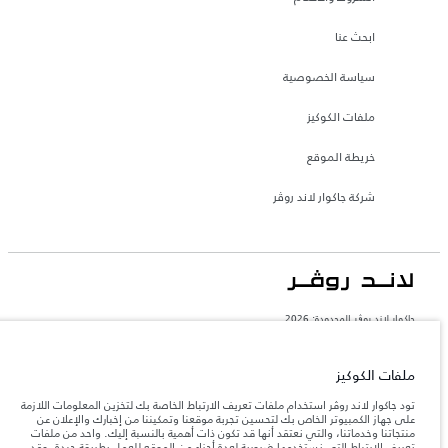
ابحث عنا
سياسة الخصوصية
ملفات الكوكيز
خريطة الموقع
شركة جاكوار لاند روڤر
جاكوار لاند روڨر المحدودة: 2026
السعودية, محمد يوسف ناغي للسيارات
تعكس الأوزان المذكورة مواصفات السيارة القياسية. سوف تؤثر الإكسسوارات وغيرها من
ملفات الكوكيز
العناصر المثبتة بعد نقطة التصنيع في الحمولة. تأكد من عدم تجاوز الوزن الإجمالي للسيارة
والحد الأقصى لأحمال المحور عند تحميل السيارة بالإكسسوارات والركاب والسوائل والوقود
تود جاكوار لاند روڤر استخدام ملفات تعريف الارتباط الخاصة بك لتخزين المعلومات اللازمة
والحمولة.
على جهاز الكمبيوتر الخاص بك لتحسين تجربة موقعنا وتمكيننا من إخبارك والإعلان عن
منتجاتنا وخدماتنا، والتي نعتقد أنها قد تكون ذات أهمية بالنسبة إليك. واحد من ملفات
تعريف الارتباط التي نستخدمها ضرورية لعدة أجزاء من الموقع للعمل بطريقة جيدة، وقد