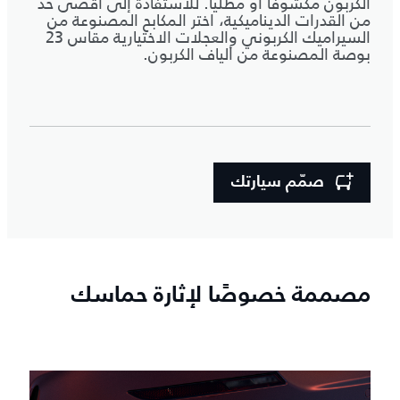
الكربون مكشوفًا أو مطليًا. للاستفادة إلى أقصى حد
من القدرات الديناميكية، اختر المكابح المصنوعة من
السيراميك الكربوني والعجلات الاختيارية مقاس 23
بوصة المصنوعة من ألياف الكربون.
صمّم سيارتك
مصممة خصوصًا لإثارة حماسك