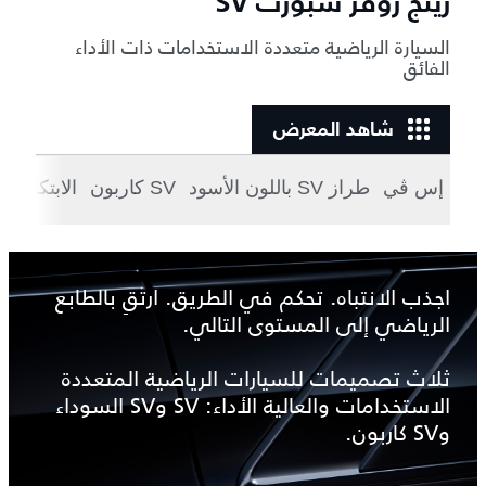
رينج روڤر سبورت SV
السيارة الرياضية متعددة الاستخدامات ذات الأداء
الفائق
شاهد المعرض
إس ڤي
طراز SV باللون الأسود
SV كاربون
الابتكار
ال
اجذب الانتباه. تحكم في الطريق. ارتقِ بالطابع
الرياضي إلى المستوى التالي.
ثلاث تصميمات للسيارات الرياضية المتعددة
الاستخدامات والعالية الأداء: SV وSV السوداء
وSV كاربون.