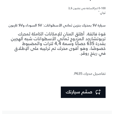
0-100 كم/الساعة في غضون 3,6
*
ثوانٍ.
سيارة SV بمحرك بنزين ثماني الأسطوانات: SV السوداء وSV كاربون
قوة فائقة. أطلق العنان للإمكانات الكاملة لمحرك
تربوتشارجد المزدوج ثماني الأسطوانات شبه الهجين
بقدرة 635 حصانًا وسعة 4,4 لترات والمضبوط
خصوصًا، وهو أقوى محرك تم تركيبه على الإطلاق
في رينج روڤر.
تفاصيل محرك P635.
صمّم سيارتك