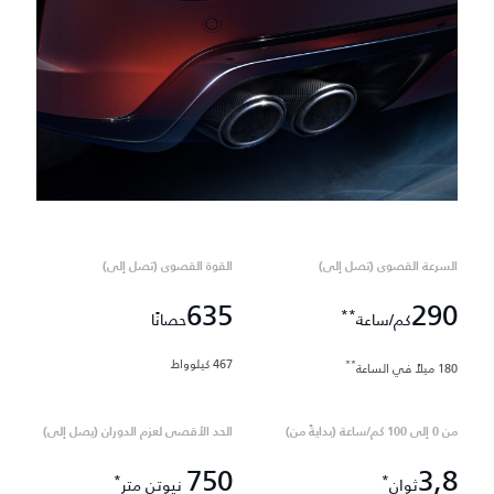
السرعة القصوى (تصل إلى)
القوة القصوى (تصل إلى)
635
290
**
كم/ساعة
حصانًا
467 كيلوواط
**
180 ميلاً في الساعة
من 0 إلى 100 كم/ساعة (بدايةً من)
الحد الأقصى لعزم الدوران (يصل إلى)
750
3,8
*
*
ثوانٍ
نيوتن متر