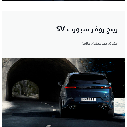
رينج روڤر سبورت SV
مثيرة. ديناميكية. حازمة.