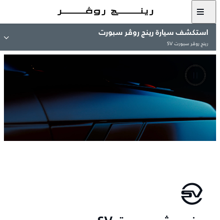
استكشف سيارة رينج روڤر سبورت
رينج روڤر سبورت SV