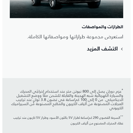
الطرازات والمواصفات
استعرض مجموعة طرازاتها ومواصفاتها الكاملة.
اكتشف المزيد
*
عزم دوران يصل إلى 800 نيوتن متر عند استخدام إخراجَي المحرك
والسيارة الكهربائية شبه الهجينة والقابلة للشحن معًا ووضع التشغيل
الديناميكي. من 0 إلى 100 كم/ساعة في غضون 3.8 ثوانٍ عند تركيب
العجلات المصنوعة من ألياف الكربون والمكابح المصنوعة من السيراميك
الكربوني
**
السرعة القصوى 290 كم/ساعة لطراز SV باللون الأسود وطراز SV كاربون عند تركيب
غطاء المحرك المصنوع من ألياف الكربون