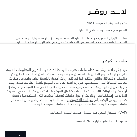
جاكوار لاند روڨر المحدودة: 2026
السعودية, محمد يوسف ناغي للسيارات
تعكس الأوزان المذكورة مواصفات السيارة القياسية. سوف تؤثر الإكسسوارات وغيرها من
العناصر المثبتة بعد نقطة التصنيع في الحمولة. تأكد من عدم تجاوز الوزن الإجمالي للسيارة
والحد الأقصى لأحمال المحور عند تحميل السيارة بالإكسسوارات والركاب والسوائل والوقود
والحمولة.
ملفات الكوكيز
المعلومات والمواصفات والأسعار والألوان المذكورة على هذا الموقع قد تختلف من بلد إلى
آخر، كما أنّها قد تتغير بدون إشعار مسبق. الرجاء التواصل مع وكيلنا المحلي للتأكد من توفّرها
تود جاكوار لاند روڤر استخدام ملفات تعريف الارتباط الخاصة بك لتخزين المعلومات اللازمة
والتحقق من الأسعار.
على جهاز الكمبيوتر الخاص بك لتحسين تجربة موقعنا وتمكيننا من إخبارك والإعلان عن
منتجاتنا وخدماتنا، والتي نعتقد أنها قد تكون ذات أهمية بالنسبة إليك. واحد من ملفات
إن النقص العالمي في أشباه الموصلات يؤثر حاليًا
ملاحظة مهمة حول الصور والمواصفات.
تعريف الارتباط التي نستخدمها ضرورية لعدة أجزاء من الموقع للعمل بطريقة جيدة، وقد
في مواصفات تصميم السيارات وتوفر الخيارات وتوقيتات التصاميم. هذا ظرف ديناميكي
تم بالفعل إرسالها. يمكنك حذف جميع ملفات تعريف الارتباط من هذا الموقع وحظرها، إلا
للغاية، ونتيجة لذلك، قد لا تمثّل الصور المستخدَمة ضمن موقع الويب حاليًا المواصفات الحالية
أن بعض المكونات الأساسية بالنسبة لاشتغال الموقع قد لا تعمل بشكل صحيح. لمعرفة
بالكامل بالنسبة إلى الميزات والخيارات والحلية ومجموعات الألوان. يرجى استشارة وكيلك الذي
المزيد عن إعلاناتنا عبر الإنترنت أو حول ملفات تعريف الارتباط التي نستخدمها وكيفية
سيتمكّن من تأكيد أي تقييدات حالية معك للسماح لك باتخاذ قرار مدروس
حذفها، يرجى الرجوع إلى
سياسة الخصوصية
. عند الإغلاق، فإنك توافق على استخدام
الأرقام المقدمة هي نتيجة لاختبارات المصنع الرسمية وفقاً لتشريعات الاتحاد الأوروبي. قد
ملفات تعريف الارتباط بما يتماشى
مع سياسة ملفات تعريف الارتباط
.
يتباين استهلك الوقود الفعلي للمركبة عن ذلك المتحقق في تلك الاختبارات كما أن هذه
الأرقام بغرض المقارنة فحسب.
(VAT) الأسعار المعروضة تشمل ضريبة القيمة المضافة.
الأسعار المعروضة تشمل ضريبة القيمة المضافة (VAT).
تطبق الأسعار على طرازات 2026 فقط.
الأسعار تنطبق فقط على الطرازات المصنعة في عام 2026.