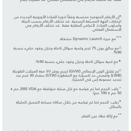
±
إن الأرقام المتوفرة محتسبة وفقاً لدورة القيادة الأوروبية الجديدة من
اختبارات الجهة المصنّعة الرسمية. قد تختلف الأرقام بحسب البيئة
وأسلوب القيادة. لأغراض المقارنة فقط. قد تختلف الأرقام في
الاستعمال الفعلي.
***
مع ميزة Dynamic Launch مشغلة.
△
مع سائق بوزن 75 كجم وكمية سوائل كاملة وخزان وقود مليء بنسبة
90%.
▲
مع كمية سوائل كاملة وخزان وقود مليء بنسبة 90%.
◇
تم تقليل الوزن الإجمالي (GVW) لرينج روڤر SV معة العجلات الطويلة
(LWB) وأقصى حد للسيارة مع المقطورة (GTW) بمقدار 30 كجم عند
تحديد مجموعة إس ڤي المميّزة.
✧
جاف: الحجم كما تم قياسه مع كتل صلبة متوافقة مع VDA (‏200 مم x
✦
رطب: الحجم كما تم قياسه من خلال محاكاة مساحة التحميل المليئة
بالسائل.
**
مع إزالة غطاء عين القطر.