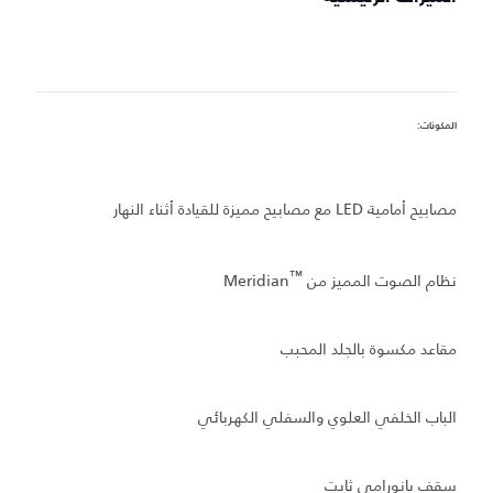
المكونات:
ميز
م
مصابيح أمامية LED مع مصابيح مميزة للقيادة أثناء النهار
م
™
ب
نظام الصوت المميز من Meridian
ش
مقاعد مكسوة بالجلد المحبب
الباب الخلفي العلوي والسفلي الكهربائي
سقف بانورامي ثابت