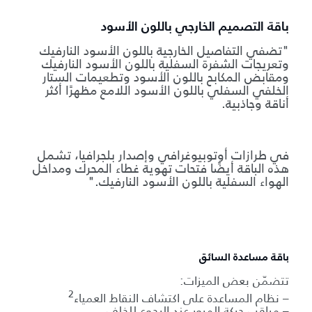
باقة التصميم الخارجي باللون الأسود
"تضفي التفاصيل الخارجية باللون الأسود النارفيك
وتعريجات الشفرة السفلية باللون الأسود النارفيك
ومقابض المكابح باللون الأسود وتطعيمات الستار
الخلفي السفلي باللون الأسود اللامع مظهرًا أكثر
أناقة وجاذبية.
في طرازات أوتوبيوغرافي وإصدار بلجرافيا، تشمل
هذه الباقة أيضًا فتحات تهوية غطاء المحرك ومداخل
الهواء السفلية باللون الأسود النارفيك."
باقة مساعدة السائق
تتضمّن بعض الميزات:
2
– نظام المساعدة على اكتشاف النقاط العمياء
– مراقب حركة المرور عند الرجوع للخلف