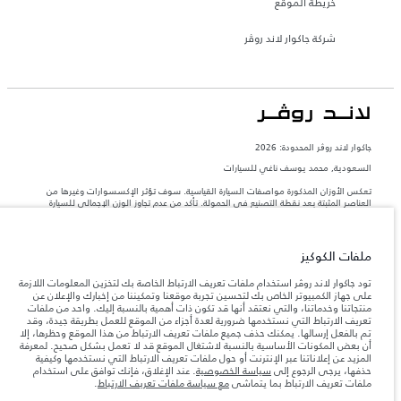
خريطة الموقع
شركة جاكوار لاند روڤر
جاكوار لاند روڨر المحدودة: 2026
السعودية, محمد يوسف ناغي للسيارات
تعكس الأوزان المذكورة مواصفات السيارة القياسية. سوف تؤثر الإكسسوارات وغيرها من
العناصر المثبتة بعد نقطة التصنيع في الحمولة. تأكد من عدم تجاوز الوزن الإجمالي للسيارة
والحد الأقصى لأحمال المحور عند تحميل السيارة بالإكسسوارات والركاب والسوائل والوقود
والحمولة.
ملفات الكوكيز
المعلومات والمواصفات والأسعار والألوان المذكورة على هذا الموقع قد تختلف من بلد إلى
آخر، كما أنّها قد تتغير بدون إشعار مسبق. الرجاء التواصل مع وكيلنا المحلي للتأكد من توفّرها
تود جاكوار لاند روڤر استخدام ملفات تعريف الارتباط الخاصة بك لتخزين المعلومات اللازمة
والتحقق من الأسعار.
على جهاز الكمبيوتر الخاص بك لتحسين تجربة موقعنا وتمكيننا من إخبارك والإعلان عن
منتجاتنا وخدماتنا، والتي نعتقد أنها قد تكون ذات أهمية بالنسبة إليك. واحد من ملفات
إن النقص العالمي في أشباه الموصلات يؤثر حاليًا
ملاحظة مهمة حول الصور والمواصفات.
تعريف الارتباط التي نستخدمها ضرورية لعدة أجزاء من الموقع للعمل بطريقة جيدة، وقد
في مواصفات تصميم السيارات وتوفر الخيارات وتوقيتات التصاميم. هذا ظرف ديناميكي
تم بالفعل إرسالها. يمكنك حذف جميع ملفات تعريف الارتباط من هذا الموقع وحظرها، إلا
للغاية، ونتيجة لذلك، قد لا تمثّل الصور المستخدَمة ضمن موقع الويب حاليًا المواصفات الحالية
أن بعض المكونات الأساسية بالنسبة لاشتغال الموقع قد لا تعمل بشكل صحيح. لمعرفة
بالكامل بالنسبة إلى الميزات والخيارات والحلية ومجموعات الألوان. يرجى استشارة وكيلك الذي
المزيد عن إعلاناتنا عبر الإنترنت أو حول ملفات تعريف الارتباط التي نستخدمها وكيفية
سيتمكّن من تأكيد أي تقييدات حالية معك للسماح لك باتخاذ قرار مدروس
حذفها، يرجى الرجوع إلى
سياسة الخصوصية
. عند الإغلاق، فإنك توافق على استخدام
الأرقام المقدمة هي نتيجة لاختبارات المصنع الرسمية وفقاً لتشريعات الاتحاد الأوروبي. قد
ملفات تعريف الارتباط بما يتماشى
مع سياسة ملفات تعريف الارتباط
.
يتباين استهلك الوقود الفعلي للمركبة عن ذلك المتحقق في تلك الاختبارات كما أن هذه