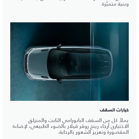
وبنية متميّزة.
خيارات السقف
يملأ كل من السقف البانورامي الثابت والمنزلق
الاختياري أرجاء رينج روڤر ڤيلار بالضوء الطبيعي، لإضاءة
المقصورة وتعزيز الشعور بالرحابة.