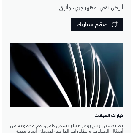
أبيض نقي. مظهر جريء وأنيق.
صمّم سيارتك
خيارات العجلات
تم تحسين رينج روڤر ڤيلار بشكل كامل، مع مجموعة من
أشكال العجلات والطلاءات الخارجية لضمان أبعاد متينة