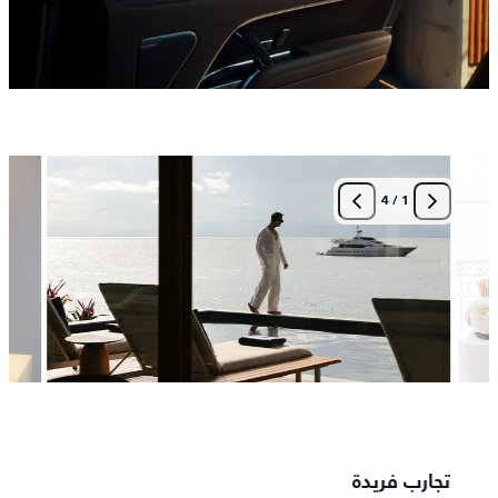
4
/
1
تجارب فريدة
مطبخ 