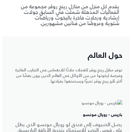
يقدم كل منزل من منازل رينج روڤر مجموعة من
يتولى
الفعاليات المذهلة شملت في السابق جولات
الطعام
إرشادية ورحلات فاخرة باليخوت ورياضات
محلية
شتوية وعروضًا من فنانين مشهورين.
حصري
حول العالم
توفر منازل رينج روڤر للعملاء ملاذًا للانغماس في التجارب الفاخرة
وفرصة ليكونوا من بين الأوائل في العالم الذين يرون بعضًا من
أكثر طُرز رينج روڤر تميزًا ويستمتعوا بقيادتها.
باريس - رويال مونسو
يصل الضيوف إلى فندق لو رويال مونسو الذي يطل
على قوس النصر للاستمتاع بتجربة الأناقة الباريسية.