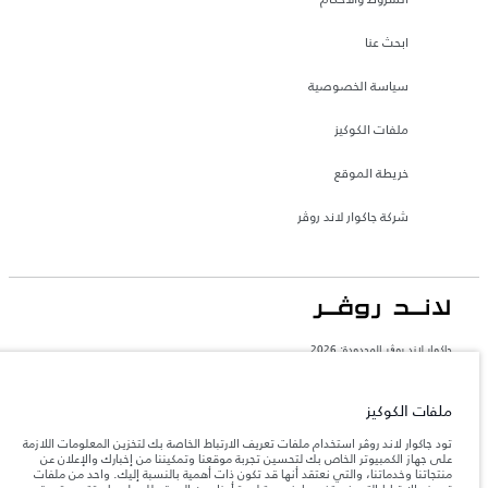
ابحث عنا
سياسة الخصوصية
ملفات الكوكيز
خريطة الموقع
شركة جاكوار لاند روڤر
جاكوار لاند روڨر المحدودة: 2026
السعودية, محمد يوسف ناغي للسيارات
تعكس الأوزان المذكورة مواصفات السيارة القياسية. سوف تؤثر الإكسسوارات وغيرها من
ملفات الكوكيز
العناصر المثبتة بعد نقطة التصنيع في الحمولة. تأكد من عدم تجاوز الوزن الإجمالي للسيارة
والحد الأقصى لأحمال المحور عند تحميل السيارة بالإكسسوارات والركاب والسوائل والوقود
تود جاكوار لاند روڤر استخدام ملفات تعريف الارتباط الخاصة بك لتخزين المعلومات اللازمة
والحمولة.
على جهاز الكمبيوتر الخاص بك لتحسين تجربة موقعنا وتمكيننا من إخبارك والإعلان عن
منتجاتنا وخدماتنا، والتي نعتقد أنها قد تكون ذات أهمية بالنسبة إليك. واحد من ملفات