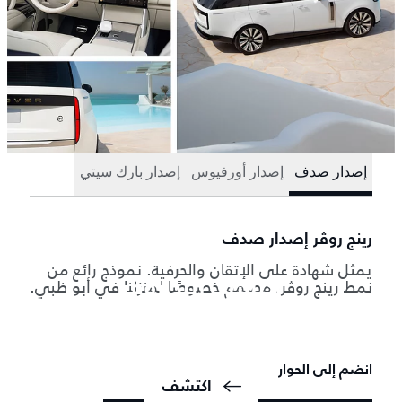
إصدار صدف
إصدار أورفيوس
إصدار بارك سيتي
رينج روڤر إصدار صدف
يمثل شهادة على الإتقان والحرفية. نموذج رائع من
نمط رينج روڤر، مصمم خصوصًا لمنزلنا في أبو ظبي.
اكتشف رينج روڤر
السيارة الرياضية المتعددة الاستخدامات الأصلية والفاخرة. مصممة
ومصنوعة في المملكة المتحدة.
انضم إلى الحوار
اكتشف