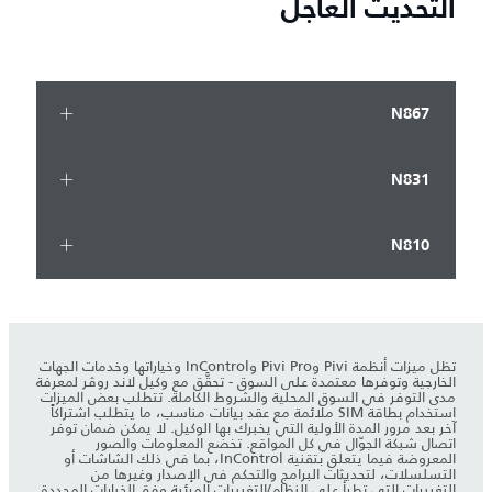
التحديث العاجل
N867
N831
N810
تظل ميزات أنظمة Pivi وPivi Pro وInControl وخياراتها وخدمات الجهات
الخارجية وتوفرها معتمدة على السوق - تحقَّق مع وكيل لاند روڤر لمعرفة
مدى التوفر في السوق المحلية والشروط الكاملة. تتطلب بعض الميزات
استخدام بطاقة SIM ملائمة مع عقد بيانات مناسب، ما يتطلب اشتراكاً
آخر بعد مرور المدة الأولية التي يخبرك بها الوكيل. لا يمكن ضمان توفر
اتصال شبكة الجوّال في كل المواقع. تخضع المعلومات والصور
المعروضة فيما يتعلق بتقنية InControl، بما في ذلك الشاشات أو
التسلسلات، لتحديثات البرامج والتحكم في الإصدار وغيرها من
التغييرات التي تطرأ على النظام/التغييرات المرئية وفق الخيارات المحددة.