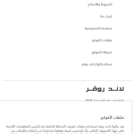
الشروط والأحكام
ابحث عنا
سياسة الخصوصية
ملفات الكوكيز
خريطة الموقع
شركة جاكوار لاند روڤر
جاكوار لاند روڨر المحدودة: 2026
السعودية, محمد يوسف ناغي للسيارات
تعكس الأوزان المذكورة مواصفات السيارة القياسية. سوف تؤثر الإكسسوارات وغيرها من
ملفات الكوكيز
العناصر المثبتة بعد نقطة التصنيع في الحمولة. تأكد من عدم تجاوز الوزن الإجمالي للسيارة
والحد الأقصى لأحمال المحور عند تحميل السيارة بالإكسسوارات والركاب والسوائل والوقود
تود جاكوار لاند روڤر استخدام ملفات تعريف الارتباط الخاصة بك لتخزين المعلومات اللازمة
والحمولة.
على جهاز الكمبيوتر الخاص بك لتحسين تجربة موقعنا وتمكيننا من إخبارك والإعلان عن