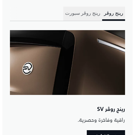
رينج روڤر
رينج روڤر سبورت
رينج روڤر SV
راقية وفاخرة وحصرية.