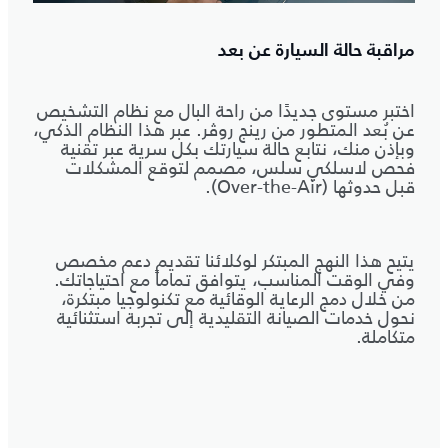
مراقبة حالة السيارة عن بعد
اختبر مستوى جديدًا من راحة البال مع نظام التشخيص
عن بُعد المتطور من رينج روڤر. عبر هذا النظام الذكي،
وبإذن منك، نتابع حالة سيارتك بكل سرية عبر تقنية
فحص لاسلكي سلس، مصمم لتوقع المشكلات
قبل حدوثها (Over-the-Air).
يتيح هذا النهج المبتكر لوكلائنا تقديم دعم مخصص
وفي الوقت المناسب، يتوافق تماماً مع احتياجاتك.
من خلال دمج الرعاية الوقائية مع تكنولوجيا مبتكرة،
نحول خدمات الصيانة التقليدية إلى تجربة استثنائية
متكاملة.