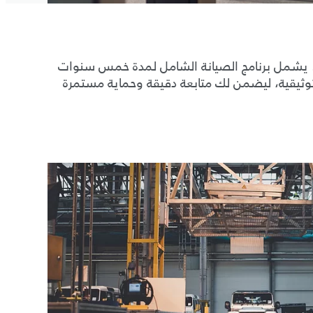
بإجراء الصيانة الدورية كل 13,000 كيلومتر أو خلال 12 شهراً، أيهما أسبق. يشمل برنامج الصيانة الشامل لمدة خمس سنوات
 توثيقية، ليضمن لك متابعة دقيقة وحماية مستمرة