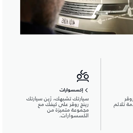
إكسسوارات
وڤر
سيارتك تشبهك، زَين سيارتك
دمة تلائم
رينج روڤر على كيفك مع
مجموعة متميزة من
الكسسوارات.