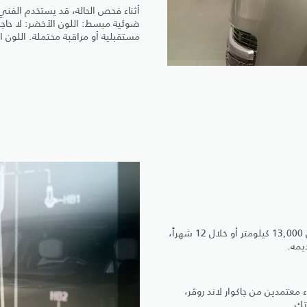
أثناء فحص الحالة، قد يستخدم الفني 
ضوئية مبسط: اللون الأخضر: لا حاجة
مستقبلية أو مراقبة محتملة. اللون الأ
للحفاظ على الأداء الأمثل لرينج روڤر، يُنصح بإجراء الصيانة الدورية كل 13,000 كيلومتر أو خلال 12 شهراً،
يمه.
معتمدين من جاكوار لاند روڤر،
تك.