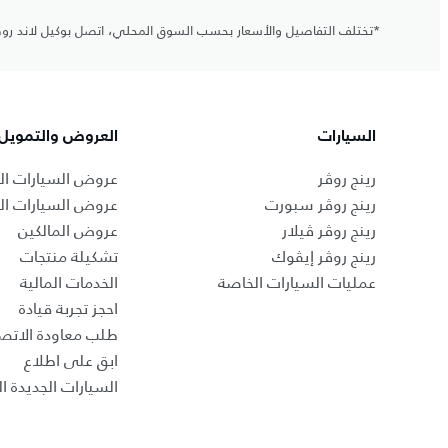
*تختلف التفاصيل والأسعار بحسب السوق المحلي، اتصل بوكيل لاند ر
السيارات
العروض والتمويل
رينج روڤر
عروض السيارات ال
رينج روڤر سبورت
عروض السيارات ا
رينج روڤر ڤيلار
عروض المالكين
رينج روڤر إيڤوك
تشكيلة منتجات
عمليات السيارات الخاصة
الخدمات المالية
احجز تجربة قيادة
طلب معاودة الاتص
ابق على اطلاع
السيارات الجديدة ال