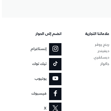
علاماتنا التجارية
انضم إلى الحوار
رينج روڤر
إنستاغرام
ديفيندر
ديسكڤري
جاكوار
تيك توك
يوتيوب
فيسبوك
X