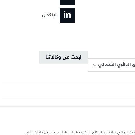
لينكدإن
ابحث عن وكالاتنا
 الدائري الشمالي
دماتنا، والتي نعتقد أنها قد تكون ذات أهمية بالنسبة إليك. واحد من ملفات تعريف
د تحميل السيارة بالإكسسوارات والركاب والسوائل والوقود والحمولة.