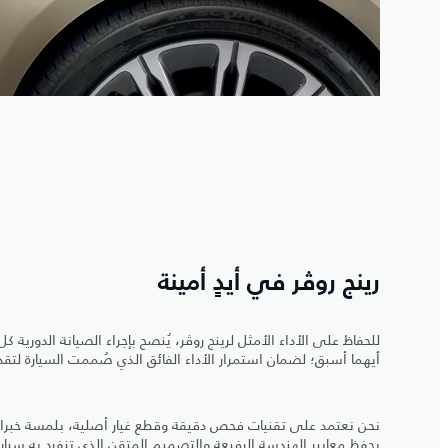
رينج روڤر في أيدٍ أمينة
أيهما أسبق؛ لضمان استمرار الأداء الفائق الذي صُممت السيارة لتقد
نحن نعتمد على تقنيات فحص دقيقة وقطع غيار أصلية، بلمسة خبراء 
يحفظ معايير الهندسة الرفيعة والتصميم المتقن الذي تنفرد به سيار