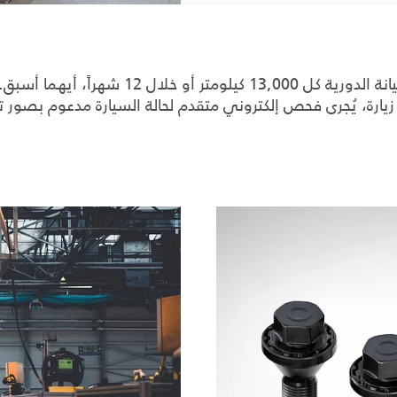
للحفاظ على الأداء الأمثل لرينج روڤر، يُنصح 
زيارة، يُجرى فحص إلكتروني متقدم لحالة السيارة مدعوم بصور