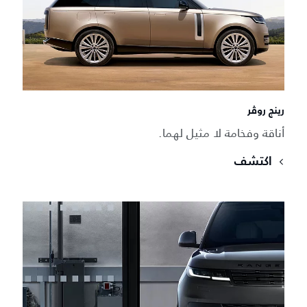
رينج روڤر
أناقة وفخامة لا مثيل لهما.
اكتشف