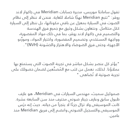
تقول سامانثا موريس، مديرة حسابات Meridian في جاكوار لاند
روڤر: "تتبع Meridian نهجًا شاملا للغاية. فنحن لا ننظر إلى نظام
الصوت في السيارة بمعزل عن باقي مكوناتها، بل ننظر إلى السيارة
ككل متكامل. ونتعاون بشكل وثيق مع جميع فرق الهندسة
والتصميم في جاكوار لاند روڤر، بما في ذلك مواد المقصورة،
وواجهة المستخدم، وتصميم المقصورة، واختيار المواد، ومورِّدو
الأجهزة، وحتى فرق الضوضاء والاهتزاز والخشونة (NVH)".
"يؤثر كل عنصر بشكل مباشر في تجربة الصوت التي يستمتع بها
عملاؤنا. لذلك، نعمل عن كثب مع المُصنِّعين لضمان حصولك على
تجربة صوتية لا تُضاهى."
صموئيل سميث، مهندس السيارات في Meridian، هو عازف
طبول سابق وعازف جيتار صوتي محترف منذ سن السابعة عشرة.
كانت الموسيقى ولا تزال جزءًا لا يتجزأ من حياته. حيث إنه درَس
الموسيقى والتسجيل الصوتي وانضم إلى فريق Meridian منذ
عامين.