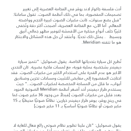
أدت فلسفة جاكوار لاند روڤر في الفخامة العصرية إلى تغيير
تصميمات المقصورة، بما في ذلك أنظمة الصوت. تقول سامانثا:
"قبل بضع سنوات، كانت مكبرات الصوت كبيرة الحجم وواضحة
المعالم. أما الآن، مع الفخامة العصرية، أصبحت أكثر دقة وتُخفى
كثيرًا خلف أنواع مبتكرة من الأقمشة لتوفير مظهر جمالي أنيق
وبسيط . يمثل ذلك تحديًا. وأعتقد أن حل هذه المشاكل والابتكار
هو ما تتقنه Meridian.
تُطرح كل سيارة بتحدياتها الخاصة. يقول صموئيل: "تتميز سيارة
ديفيندر بشخصية عملية قوية، مع لمسات فاخرة عصرية. كان التحدي
الأكبر هو عدم القدرة على استخدام الكثير من مكبرات الصوت. فقد
احتاجت المقصورة إلى مقابض للتثبيت ومساحات تخزين وصناديق
أبواب، ما قلل من المساحة المخصصة لمكبرات الصوت.." حيث
يستخدم طراز ديفيندر أحد أصغر أنظمة Meridian الصوتية المزود
بعدد قليل من مكبرات الصوت [فبدلاً من وجود 36 مكبر صوت كما
في رينج روڤر، يوفر طراز ديفيندر خيارين: نظامًا صوتيًا محيطيًا بـ 15
مكبر صوت أو نظامًا صوتيًا أساسيًا بـ 11 مكبر صوت]
يقول صموئيل: "كان علينا تطوير نظام صوتي رائع فعال للغاية لا
يزال يرضي العملاء - ولكن باستخدام عدد أقل من مكبرات الصوت.