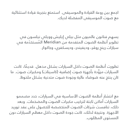
اجمع بين روعة القيادة والموسيقى. استمتع بتجربة قيادة استثنائية
مع صوت الموسيقى المفضلة لديك.
يسهم فنانون عالميون مثل بيلي إيليش وويلي نيلسون في
تطوير أنظمة الصوت المتقدمة من Meridian المُستخدَمة في
سيارات رينج روڤر، وديفيندر، وديسكفري، وجاكوار.
تطورت أنظمة الصوت داخل السيارات بشكل مذهل. قديمًا، كانت
السيارات مزوَّدة بأجهزة صوت إضافية (كاسيتات) ومكبرات صوت. ما
كان ينتج عنه ضوضاء عالية وجودة صوت متدنية بشكل ملحوظ.
مع انتشار أنظمة الصوت الأساسية في السيارات، حدد مصممو
السيارات أماكن ثابتة لتركيب مكبرات الصوت والمضخمات. وبعد
ذلك، تنافست شركات الصوت المتخصصة للحصول على عقد توريد
الأجهزة. ونتيجة لذلك، كانت جودة الصوت داخل معظم السيارات دون
المستوى المطلوب.