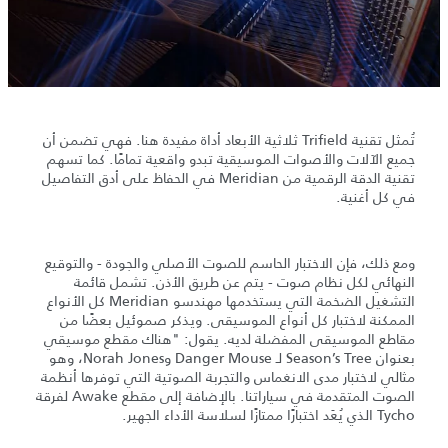
تُمثل تقنية Trifield ثلاثية الأبعاد أداة مفيدة هنا. فهي تضمن أن
جميع الآلات والأصوات الموسيقية تبدو واقعية تمامًا. كما تسهم
تقنية الدقة الرقمية من Meridian في الحفاظ على أدق التفاصيل
في كل أغنية.
ومع ذلك، فإن الاختبار الحاسم للصوت الأصلي والجودة - والتوقيع
النهائي لكل نظام صوت - يتم عن طريق الأذن. تشمل قائمة
التشغيل الضخمة التي يستخدمها مهندسو Meridian كل الأنواع
الممكنة لاختبار كل أنواع الموسيقى. ويذكر صموئيل بعضًا من
مقاطع الموسيقى المفضلة لديه. يقول: "هناك مقطع موسيقي
بعنوان Season’s Tree لـ Danger Mouse وNorah Jones، وهو
مثالي لاختبار مدى الانغماس والتجربة الصوتية التي توفرها أنظمة
الصوت المتقدمة في سياراتنا. بالإضافة إلى مقطع Awake لفرقة
Tycho الذي يُعَد اختبارًا ممتازًا لسلاسة الأداء الجهير.