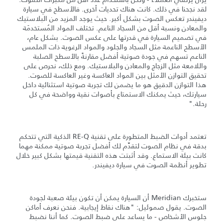
لقد نجحنا في ذلك. كانت هناك تحديات أخرى. فالأسطح في سيارة
ديفيندر تعكس الصوت بشكل أكبر. حيث يوجد المزيد من البلاستيك
والمعادن ونسبة أقل من السجاد الناعم. تختلف المواد المُستخدمَة
في تصميم السيارة في قدرتها على عكس الصوت. بشكل عام،
الأسطح الناعمة مثل السجاد والجلود والمواد الرغوية ذات الملمس
الناعم تسهم في جودة صوتية أفضل مقارنةً بالأسطح الصلبة
واللامعة مثل الزجاج والمعادن والبلاستيك. ومع ذلك، نحرص على
تحقيق التوازن الأمثل بين المواد العاكسة وغير العاكسة للصوت.
هذا التوازن الدقيق هو ما يضمن لك تجربة صوتية استثنائية داخل
سيارتك، حيث يمكنك الاستمتاع بأصوات نقية وواضحة في كل
رحلة."
تعتمد أدوات الضبط المتطورة على تقنية RE-Q الذكية التي تتحكم
بدقة في نظام الصوت لتقدِّم لك أفضل تجربة صوتية ممكنة مهما
كانت بيئة الاستماع. وقد أثبتت هذه التقنية قيمتها بشكل كبير خلال
تطوير أنظمة الصوت في سيارة ديفيندر.
ستخبرك Meridian أن السيارة يمكن أن تكون بيئة صعبة لجودة
الصوت. يقول صموئيل: "هناك نقاط إيجابية. فنحن نعرف أماكن
جلوس الأشخاص - ما يساعد على ضبط الصوت. كما أننا نضبط