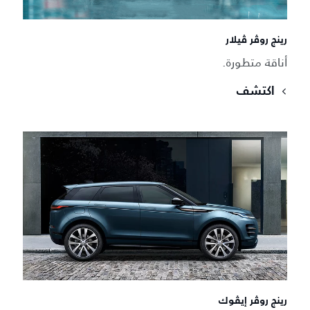
رينج روڤر ڤيلار
أناقة متطورة.
اكتشف
رينج روڤر إيڤوك