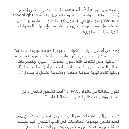
ومن ضمن الروائع أيضًا أغنية Lost Cause بصوت بيلي إيليش
(حيث الإيقاعات الواضحة والصوت الغض)، وأغنية Moonlight in
Vermont بصوت ويلي نيلسون (حيث الصوت الواضح والألحان
المتناغمة)، وسيمفونية بيتهوفن التاسعة (بإثارتها الرائعة وأداء
الأوركسترا الأسطوري).
وماذا عن أفضل سيارات جاكوار لاند روڤر لتجربة صوتية استثنائية؟
يذكر صموئيل سيارة رانج روڤر الفاخرة باعتبارها الأرقى، لكنه يضيف
- "لإظهار مدى اختلاف الآراء حول الصوت" - سيارة ديفيندر ذات
النظام الصوتي ذي 11 قناة: إنها واحدة من أقل أنظمتنا تطورًا،
ولكنها تقدم تجربة صوتية ممتعة ومشوقة بشكل لا يصدق".
تقول سامانثا عن جاكوار I-PACE: "أحب الشعور الدافئ داخل
المقصورة، وأجد نظام الصوت مذهلاً للغاية."
كما تشير إلى الباب الخلفي الفريد من نوعه في سيارة رينج روڤر.
فعند تفعيل مجموعة المناسبات في الباب الخلفي، تجد نفسك
جالسًا على مقعد خلفي مبطن ومريح في الخلف. استمتع