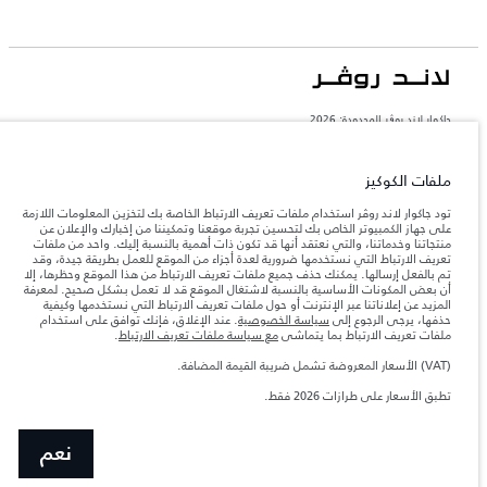
جاكوار لاند روڨر المحدودة: 2026
السعودية, محمد يوسف ناغي للسيارات
تعكس الأوزان المذكورة مواصفات السيارة القياسية. سوف تؤثر الإكسسوارات وغيرها من
ملفات الكوكيز
العناصر المثبتة بعد نقطة التصنيع في الحمولة. تأكد من عدم تجاوز الوزن الإجمالي للسيارة
والحد الأقصى لأحمال المحور عند تحميل السيارة بالإكسسوارات والركاب والسوائل والوقود
تود جاكوار لاند روڤر استخدام ملفات تعريف الارتباط الخاصة بك لتخزين المعلومات اللازمة
والحمولة.
على جهاز الكمبيوتر الخاص بك لتحسين تجربة موقعنا وتمكيننا من إخبارك والإعلان عن
منتجاتنا وخدماتنا، والتي نعتقد أنها قد تكون ذات أهمية بالنسبة إليك. واحد من ملفات
تعريف الارتباط التي نستخدمها ضرورية لعدة أجزاء من الموقع للعمل بطريقة جيدة، وقد
المعلومات والمواصفات والأسعار والألوان المذكورة على هذا الموقع قد تختلف من بلد إلى
تم بالفعل إرسالها. يمكنك حذف جميع ملفات تعريف الارتباط من هذا الموقع وحظرها، إلا
آخر، كما أنّها قد تتغير بدون إشعار مسبق. الرجاء التواصل مع وكيلنا المحلي للتأكد من توفّرها
أن بعض المكونات الأساسية بالنسبة لاشتغال الموقع قد لا تعمل بشكل صحيح. لمعرفة
والتحقق من الأسعار.
المزيد عن إعلاناتنا عبر الإنترنت أو حول ملفات تعريف الارتباط التي نستخدمها وكيفية
حذفها، يرجى الرجوع إلى
سياسة الخصوصية
. عند الإغلاق، فإنك توافق على استخدام
إن النقص العالمي في أشباه الموصلات يؤثر حاليًا
ملاحظة مهمة حول الصور والمواصفات.
ملفات تعريف الارتباط بما يتماشى
مع سياسة ملفات تعريف الارتباط
.
في مواصفات تصميم السيارات وتوفر الخيارات وتوقيتات التصاميم. هذا ظرف ديناميكي
للغاية، ونتيجة لذلك، قد لا تمثّل الصور المستخدَمة ضمن موقع الويب حاليًا المواصفات الحالية
بالكامل بالنسبة إلى الميزات والخيارات والحلية ومجموعات الألوان. يرجى استشارة وكيلك الذي
(VAT) الأسعار المعروضة تشمل ضريبة القيمة المضافة.
سيتمكّن من تأكيد أي تقييدات حالية معك للسماح لك باتخاذ قرار مدروس
تطبق الأسعار على طرازات 2026 فقط.
الأرقام المقدمة هي نتيجة لاختبارات المصنع الرسمية وفقاً لتشريعات الاتحاد الأوروبي. قد
يتباين استهلك الوقود الفعلي للمركبة عن ذلك المتحقق في تلك الاختبارات كما أن هذه
الأرقام بغرض المقارنة فحسب.
نعم
الأسعار المعروضة تشمل ضريبة القيمة المضافة (VAT).
الأسعار تنطبق فقط على الطرازات المصنعة في عام 2026.