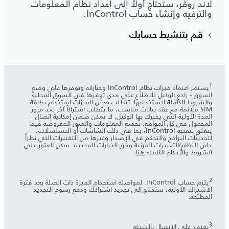
لاند روڤر، ستحتاج أولاً إلى إعداد نظام المعلومات
والترفيه وإنشاء حساب InControl.
قم بتنشيط حسابك
1
يستمر اعتماد ميزات نظام InControl وخياراته وتوفرها على وضع
السوق - راجع الوكيل للاطلاع على مدى توفرها في السوق المحلية
والشروط الكاملة لاستخدامها. تتطلب بعض الميزات استخدام بطاقة
SIM ملائمة مع عقد بيانات مناسب، ما يتطلب اشتراكاً آخر بعد مرور
المدة الأولية التي يخبرك بها الوكيل. لا يمكن ضمان إمكانية اتصال
المحمول في كل المواقع. تخضع المعلومات والصور المعروضة فيما
يتعلق بتقنية InControl، بما في ذلك الشاشات أو التسلسلات،
لتحديثات البرامج والتحكم في الإصدار وغيرها من التغييرات التي تطرأ
على النظام/التغييرات المرئية وفق الخيارات المحددة. يمكن العثور على
الشروط والأحكام الكاملة
هنا
.
2
يلزم حساب InControl. لمواصلة استخدام الميزة ذات الصلة بعد فترة
الاشتراك الأولية، ستحتاج إلى تجديد اشتراكك ودفع رسوم التجديد
المطبَّقة.
3
يعتمد على الاتصال بالشبكة