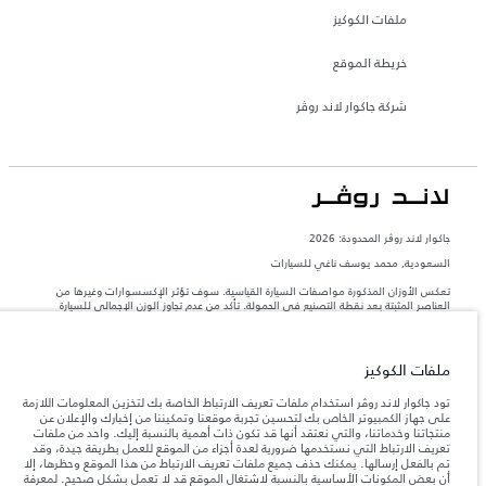
ملفات الكوكيز
خريطة الموقع
شركة جاكوار لاند روڤر
جاكوار لاند روڨر المحدودة: 2026
السعودية, محمد يوسف ناغي للسيارات
تعكس الأوزان المذكورة مواصفات السيارة القياسية. سوف تؤثر الإكسسوارات وغيرها من
العناصر المثبتة بعد نقطة التصنيع في الحمولة. تأكد من عدم تجاوز الوزن الإجمالي للسيارة
والحد الأقصى لأحمال المحور عند تحميل السيارة بالإكسسوارات والركاب والسوائل والوقود
والحمولة.
ملفات الكوكيز
المعلومات والمواصفات والأسعار والألوان المذكورة على هذا الموقع قد تختلف من بلد إلى
آخر، كما أنّها قد تتغير بدون إشعار مسبق. الرجاء التواصل مع وكيلنا المحلي للتأكد من توفّرها
تود جاكوار لاند روڤر استخدام ملفات تعريف الارتباط الخاصة بك لتخزين المعلومات اللازمة
والتحقق من الأسعار.
على جهاز الكمبيوتر الخاص بك لتحسين تجربة موقعنا وتمكيننا من إخبارك والإعلان عن
منتجاتنا وخدماتنا، والتي نعتقد أنها قد تكون ذات أهمية بالنسبة إليك. واحد من ملفات
إن النقص العالمي في أشباه الموصلات يؤثر حاليًا
ملاحظة مهمة حول الصور والمواصفات.
تعريف الارتباط التي نستخدمها ضرورية لعدة أجزاء من الموقع للعمل بطريقة جيدة، وقد
في مواصفات تصميم السيارات وتوفر الخيارات وتوقيتات التصاميم. هذا ظرف ديناميكي
تم بالفعل إرسالها. يمكنك حذف جميع ملفات تعريف الارتباط من هذا الموقع وحظرها، إلا
للغاية، ونتيجة لذلك، قد لا تمثّل الصور المستخدَمة ضمن موقع الويب حاليًا المواصفات الحالية
أن بعض المكونات الأساسية بالنسبة لاشتغال الموقع قد لا تعمل بشكل صحيح. لمعرفة
بالكامل بالنسبة إلى الميزات والخيارات والحلية ومجموعات الألوان. يرجى استشارة وكيلك الذي