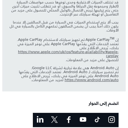
قد تختلف الميزات الاختيارية ومدى توفرها حسب مواصفات السيارة
(الطراز ومجموعة نقل الحركة) والسوق، أو قد تتطلب تثبيت ميزات أخرى
حتى يتم تركيبها.يُرجى الاتصال بالوكيل المحلّي للحصول على مزيد من
التفاصيل أو تهيئة سيارتك عبر الإنترنت.
يجب ألا يتم استخدام الميزات في السيارة من قبل السائقين إلا عندما
يكون ذلك آمناً.يجب أن يضمن السائقون تحكمهم الكامل بالسيارة في كل
الأوقات.
TM
إن Apple CarPlay
تم تجهيز سيارتك لاستخدام Apple CarPlay.
تعتمد الخدمات التي يقدّمها Apple CarPlay على توفر الميزة في
بلدك، يُرجى الاطّلاع على
https://www.apple.com/uk/ios/feature-availability/#apple-
carplay
للحصول على مزيد من المعلومات.
إن Android Auto هي علامة تجارية لشركة Google LLC.
تم تحضير سيارتك لـ Android Auto. تعتمد الخدمات التي يقدّمها
Android Auto على توفر الميزة في بلدك، يُرجى الاطلاع على
https://www.android.com/auto
لمزيد من المعلومات.
انضم إلى الحوار