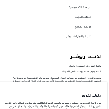
سياسة الخصوصية
ملفات الكوكيز
خريطة الموقع
شركة جاكوار لاند روڤر
جاكوار لاند روڨر المحدودة: 2026
السعودية, محمد يوسف ناغي للسيارات
تعكس الأوزان المذكورة مواصفات السيارة القياسية. سوف تؤثر الإكسسوارات وغيرها من
العناصر المثبتة بعد نقطة التصنيع في الحمولة. تأكد من عدم تجاوز الوزن الإجمالي للسيارة
والحد الأقصى لأحمال المحور عند تحميل السيارة بالإكسسوارات والركاب والسوائل والوقود
والحمولة.
ملفات الكوكيز
المعلومات والمواصفات والأسعار والألوان المذكورة على هذا الموقع قد تختلف من بلد إلى
آخر، كما أنّها قد تتغير بدون إشعار مسبق. الرجاء التواصل مع وكيلنا المحلي للتأكد من توفّرها
تود جاكوار لاند روڤر استخدام ملفات تعريف الارتباط الخاصة بك لتخزين المعلومات اللازمة
والتحقق من الأسعار.
على جهاز الكمبيوتر الخاص بك لتحسين تجربة موقعنا وتمكيننا من إخبارك والإعلان عن