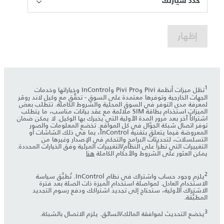
حدد سيارتك
إظهار
1
تظل ميزات أنظمة Pivi وPivi Pro وInControl وخياراتها وخدمات
الجهات الخارجية وتوفرها معتمدة على السوق - تحقَّق مع وكيل لاند روڤر
لمعرفة مدى التوفر في السوق المحلية والشروط الكاملة. تتطلب بعض
الميزات استخدام بطاقة SIM ملائمة مع عقد بيانات مناسب، ما يتطلب
اشتراكاً آخر بعد مرور المدة الأولية التي يخبرك بها الوكيل. لا يمكن ضمان
توفر اتصال شبكة الجوّال في كل المواقع. تخضع المعلومات والصور
المعروضة فيما يتعلق بتقنية InControl، بما في ذلك الشاشات أو
التسلسلات، لتحديثات البرامج والتحكم في الإصدار وغيرها من
التغييرات التي تطرأ على النظام/التغييرات المرئية وفق الخيارات المحددة.
يمكن العثور على الشروط والأحكام الكاملة
هنا
2
يلزم وجود حساب واشتراك في نظام InControl. تُطبَّق سياسة
الاستخدام العادل. لمواصلة استخدام الميزة ذات الصلة بعد فترة
الاشتراك الأولية، ستحتاج إلى تجديد اشتراكك ودفع رسوم التجديد
المطبَّقة.
3
يخضع التحديث لموافقة المالك/السائق. يلزم الاتصال بالشبكة.