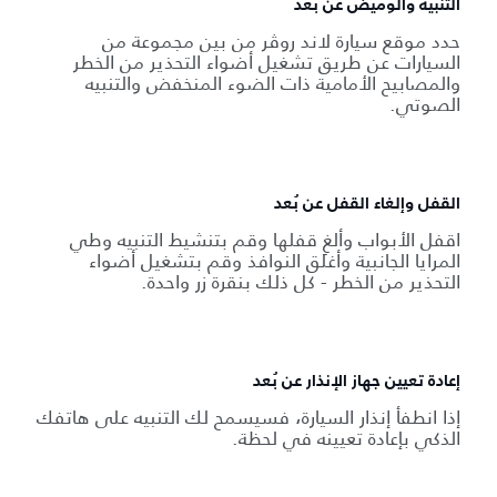
التنبيه والوميض عن بُعد
حدد موقع سيارة لاند روڤر من بين مجموعة من
السيارات عن طريق تشغيل أضواء التحذير من الخطر
والمصابيح الأمامية ذات الضوء المنخفض والتنبيه
الصوتي.
القفل وإلغاء القفل عن بُعد
اقفل الأبواب وألغِ قفلها وقم بتنشيط التنبيه وطي
المرايا الجانبية وأغلق النوافذ وقم بتشغيل أضواء
التحذير من الخطر - كل ذلك بنقرة زر واحدة.
إعادة تعيين جهاز الإنذار عن بُعد
إذا انطفأ إنذار السيارة، فسيسمح لك التنبيه على هاتفك
الذكي بإعادة تعيينه في لحظة.