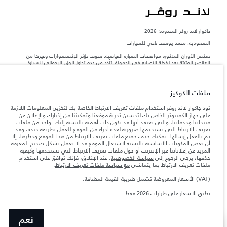
جاكوار لاند روڨر المحدودة: 2026
السعودية, محمد يوسف ناغي للسيارات
تعكس الأوزان المذكورة مواصفات السيارة القياسية. سوف تؤثر الإكسسوارات وغيرها من
العناصر المثبتة بعد نقطة التصنيع في الحمولة. تأكد من عدم تجاوز الوزن الإجمالي للسيارة
والحد الأقصى لأحمال المحور عند تحميل السيارة بالإكسسوارات والركاب والسوائل والوقود
والحمولة.
ملفات الكوكيز
المعلومات والمواصفات والأسعار والألوان المذكورة على هذا الموقع قد تختلف من بلد إلى
آخر، كما أنّها قد تتغير بدون إشعار مسبق. الرجاء التواصل مع وكيلنا المحلي للتأكد من توفّرها
تود جاكوار لاند روڤر استخدام ملفات تعريف الارتباط الخاصة بك لتخزين المعلومات اللازمة
والتحقق من الأسعار.
على جهاز الكمبيوتر الخاص بك لتحسين تجربة موقعنا وتمكيننا من إخبارك والإعلان عن
منتجاتنا وخدماتنا، والتي نعتقد أنها قد تكون ذات أهمية بالنسبة إليك. واحد من ملفات
إن النقص العالمي في أشباه الموصلات يؤثر حاليًا
ملاحظة مهمة حول الصور والمواصفات.
تعريف الارتباط التي نستخدمها ضرورية لعدة أجزاء من الموقع للعمل بطريقة جيدة، وقد
في مواصفات تصميم السيارات وتوفر الخيارات وتوقيتات التصاميم. هذا ظرف ديناميكي
تم بالفعل إرسالها. يمكنك حذف جميع ملفات تعريف الارتباط من هذا الموقع وحظرها، إلا
للغاية، ونتيجة لذلك، قد لا تمثّل الصور المستخدَمة ضمن موقع الويب حاليًا المواصفات الحالية
أن بعض المكونات الأساسية بالنسبة لاشتغال الموقع قد لا تعمل بشكل صحيح. لمعرفة
بالكامل بالنسبة إلى الميزات والخيارات والحلية ومجموعات الألوان. يرجى استشارة وكيلك الذي
المزيد عن إعلاناتنا عبر الإنترنت أو حول ملفات تعريف الارتباط التي نستخدمها وكيفية
سيتمكّن من تأكيد أي تقييدات حالية معك للسماح لك باتخاذ قرار مدروس
حذفها، يرجى الرجوع إلى
سياسة الخصوصية
. عند الإغلاق، فإنك توافق على استخدام
الأرقام المقدمة هي نتيجة لاختبارات المصنع الرسمية وفقاً لتشريعات الاتحاد الأوروبي. قد
ملفات تعريف الارتباط بما يتماشى
مع سياسة ملفات تعريف الارتباط
.
يتباين استهلك الوقود الفعلي للمركبة عن ذلك المتحقق في تلك الاختبارات كما أن هذه
الأرقام بغرض المقارنة فحسب.
(VAT) الأسعار المعروضة تشمل ضريبة القيمة المضافة.
الأسعار المعروضة تشمل ضريبة القيمة المضافة (VAT).
تطبق الأسعار على طرازات 2026 فقط.
الأسعار تنطبق فقط على الطرازات المصنعة في عام 2026.
نعم