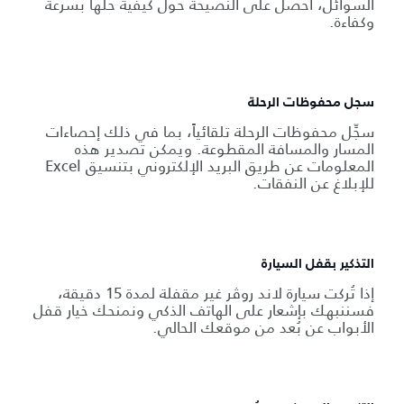
السوائل، احصل على النصيحة حول كيفية حلها بسرعة
وكفاءة.
سجل محفوظات الرحلة
سجِّل محفوظات الرحلة تلقائياً، بما في ذلك إحصاءات
المسار والمسافة المقطوعة. ويمكن تصدير هذه
المعلومات عن طريق البريد الإلكتروني بتنسيق Excel
للإبلاغ عن النفقات.
التذكير بقفل السيارة
إذا تُركت سيارة لاند روڤر غير مقفلة لمدة 15 دقيقة،
فسننبهك بإشعار على الهاتف الذكي ونمنحك خيار قفل
الأبواب عن بُعد من موقعك الحالي.