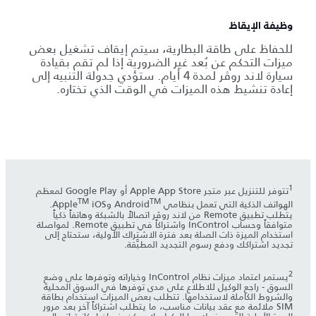
وظيفة الإيقاظ
للحفاظ على طاقة البطارية، سيتم إيقاف تشغيل بعض
ميزات التحكم عن بُعد غير الضرورية إذا لم تقم بقيادة
سيارة لاند روڤر لمدة 4 أيام. ستؤدي جدولة التنبيه إلى
إعادة تنشيط هذه الميزات في الوقت الذي تختاره.
1
تتوفر للتنزيل عبر متجر Apple App Store أو Google Play لمعظم
TM
TM
الهواتف الذكية التي تعمل بنظامي Android
وApple
iOS.
يتطلب تطبيق Remote من لاند روڤر اتصالاً بالشبكة وهاتفاً ذكياً
متوافقاً وحساب InControl واشتراكاً في تطبيق Remote. لمواصلة
استخدام الميزة ذات الصلة بعد فترة الاشتراك الأولية، ستحتاج إلى
تجديد اشتراكك ودفع رسوم التجديد المطبَّقة.
2
يستمر اعتماد ميزات نظام InControl وخياراته وتوفرها على وضع
السوق - راجع الوكيل للاطلاع على مدى توفرها في السوق المحلية
والشروط الكاملة لاستخدامها. تتطلب بعض الميزات استخدام بطاقة
SIM ملائمة مع عقد بيانات مناسب، ما يتطلب اشتراكاً آخر بعد مرور