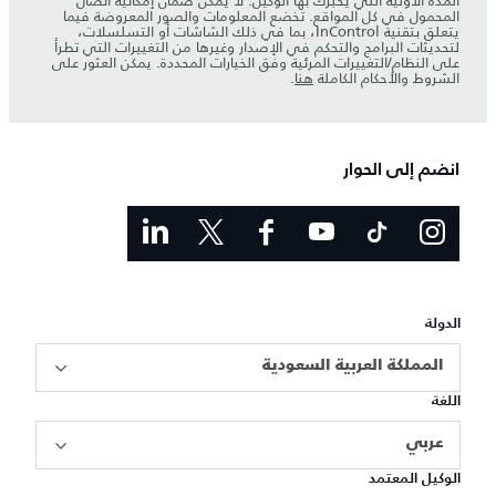
المدة الأولية التي يخبرك بها الوكيل. لا يمكن ضمان إمكانية اتصال
المحمول في كل المواقع. تخضع المعلومات والصور المعروضة فيما
يتعلق بتقنية InControl، بما في ذلك الشاشات أو التسلسلات،
لتحديثات البرامج والتحكم في الإصدار وغيرها من التغييرات التي تطرأ
على النظام/التغييرات المرئية وفق الخيارات المحددة. يمكن العثور على
الشروط والأحكام الكاملة
هنا
.
انضم إلى الحوار
الدولة
المملكة العربية السعودية
اللغة
عربي
الوكيل المعتمد