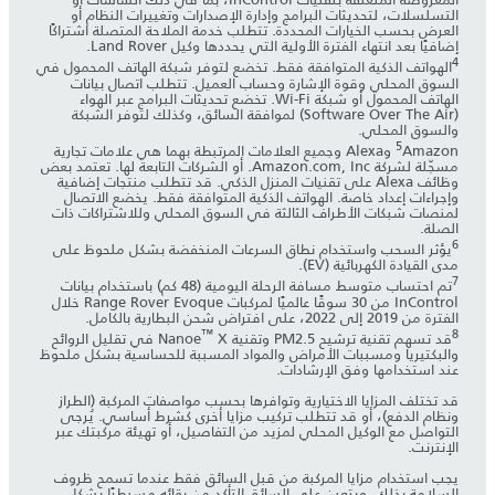
التسلسلات، لتحديثات البرامج وإدارة الإصدارات وتغييرات النظام أو
العرض بحسب الخيارات المحددة. تتطلب خدمة الملاحة المتصلة اشتراكًا
إضافيًا بعد انتهاء الفترة الأولية التي يحددها وكيل Land Rover.
4
الهواتف الذكية المتوافقة فقط. تخضع لتوفر شبكة الهاتف المحمول في
السوق المحلي وقوة الإشارة وحساب العميل. تتطلب اتصال بيانات
الهاتف المحمول أو شبكة Wi-Fi. تخضع تحديثات البرامج عبر الهواء
(Software Over The Air) لموافقة السائق، وكذلك لتوفر الشبكة
والسوق المحلي.
5
Amazon وAlexa وجميع العلامات المرتبطة بهما هي علامات تجارية
مسجّلة لشركة Amazon.com, Inc. أو الشركات التابعة لها. تعتمد بعض
وظائف Alexa على تقنيات المنزل الذكي. قد تتطلب منتجات إضافية
وإجراءات إعداد خاصة. الهواتف الذكية المتوافقة فقط. يخضع الاتصال
لمنصات شبكات الأطراف الثالثة في السوق المحلي وللاشتراكات ذات
الصلة.
6
يؤثر السحب واستخدام نطاق السرعات المنخفضة بشكل ملحوظ على
مدى القيادة الكهربائية (EV).
7
تم احتساب متوسط مسافة الرحلة اليومية (48 كم) باستخدام بيانات
InControl من 30 سوقًا عالميًا لمركبات Range Rover Evoque خلال
الفترة من 2019 إلى 2022، على افتراض شحن البطارية بالكامل.
™
8
قد تسهم تقنية ترشيح PM2.5 وتقنية Nanoe
X في تقليل الروائح
والبكتيريا ومسببات الأمراض والمواد المسببة للحساسية بشكل ملحوظ
عند استخدامها وفق الإرشادات.
قد تختلف المزايا الاختيارية وتوافرها بحسب مواصفات المركبة (الطراز
ونظام الدفع)، أو قد تتطلب تركيب مزايا أخرى كشرط أساسي. يُرجى
التواصل مع الوكيل المحلي لمزيد من التفاصيل، أو تهيئة مركبتك عبر
الإنترنت.
يجب استخدام مزايا المركبة من قبل السائق فقط عندما تسمح ظروف
السلامة بذلك. ويتعين على السائق التأكد من بقائه مسيطرًا بشكل