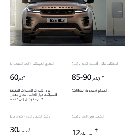
انبعاثات ثنائي أكسيد الكربون (من)
النطاق الكهربائي (الحد الأقصى)
60
85-90
†
†
غ/كم
كم
المجمّع (مجموعة الطرازات).
إجراء اختبارات السيارات الخفيفة
المتوائمة حول العالم . نطاق فعلي
متوقع يصل إلى 47 كم†.
الشحن في المنزل (من)
وقت الشحن العام (ابتداءً من)
30
†
†
12
دقيقة
ساعتان