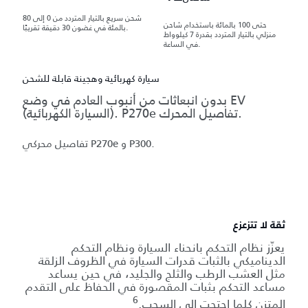
شحن سريع بالتيار المتردد من 0 إلى 80
حتى 100 بالمائة باستخدام شاحن
بالمئة في غضون 30 دقيقة تقريبًا.
منزلي بالتيار المتردد بقدرة 7 كيلوواط
في الساعة.
سيارة كهربائية وهجينة قابلة للشحن
بدون انبعاثات من أنبوب العادم في وضع EV
(السيارة الكهربائية). P270e تفاصيل المحرك.
تفاصيل محركي P270e و P300.
ثقة لا تتزعزع
يعزّز نظام التحكم بانحناء السيارة ونظام التحكم
الديناميكي بالثبات قدرات السيارة في الظروف الزلقة
مثل العشب الرطب والثلج والجليد، في حين يساعد
مساعد التحكم بثبات المقصورة في الحفاظ على التقدم
6
المتزن كلما احتجت إلى السحب.