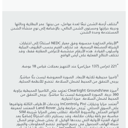
‡
تختلف أزمنة الشحن تبعًا لعدة عوامل، من بينها: عمر البطارية وحالتها
ودرجة حرارتها ومستوى الشحن الحالي، بالإضافة إلى نوع منشأة الشحن
المستخدمة ومدة الشحن.
±
الأرقام المذكورة محسوبة وفق معيار NEDC استنادًا إلى اختبارات
الشركة المصنّعة الرسمية. قد تختلف القيم بحسب الظروف البيئية
وأسلوب القيادة. هذه الأرقام مخصّصة لأغراض المقارنة فقط، وقد
تختلف النتائج الفعلية على أرض الواقع.
*
221 كم/س (137 ميل/س) عند التجهيز بعجلات قياس 18 بوصة.
1
كاميرا محيطية ثلاثية الأبعاد. الصورة المعروضة ليست بثًا مباشرًا.
يرجى التحقق من المحيط لضمان السلامة. تخضع للأنظمة المحلية.
2
ميزة ClearSight GroundView تعتمد على الكاميرا المحيطية بزاوية
360 درجة. الصورة المعروضة ليست بثًا مباشرًا. يرجى التحقق من
المحيط لضمان السلامة. ميزة اختيارية.
3
تعتمد مزايا وخيارات Pivi وInControl وخدمات الأطراف الثالثة وتوافرها
على السوق المحلي. يُرجى مراجعة وكيل Land Rover المعتمد لمعرفة
التوافر المحلي والشروط الكاملة. تتطلب بعض المزايا شريحة SIM
مناسبة مع باقة بيانات ملائمة، وقد يستلزم ذلك اشتراكًا إضافيًا بعد
انتهاء الفترة الأولية التي يحددها الوكيل. لا يمكن ضمان توفر اتصال
شبكة الهاتف المحمول في جميع المواقع. تخضع المعلومات والصور
المعروضة المتعلقة بتقنيات InControl، بما في ذلك الشاشات أو