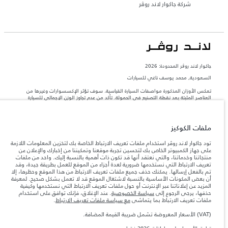
شركة جاكوار لاند روڤر
جاكوار لاند روڨر المحدودة: 2026
السعودية, محمد يوسف ناغي للسيارات
تعكس الأوزان المذكورة مواصفات السيارة القياسية. سوف تؤثر الإكسسوارات وغيرها من
العناصر المثبتة بعد نقطة التصنيع في الحمولة. تأكد من عدم تجاوز الوزن الإجمالي للسيارة
والحد الأقصى لأحمال المحور عند تحميل السيارة بالإكسسوارات والركاب والسوائل والوقود
والحمولة.
ملفات الكوكيز
المعلومات والمواصفات والأسعار والألوان المذكورة على هذا الموقع قد تختلف من بلد إلى
آخر، كما أنّها قد تتغير بدون إشعار مسبق. الرجاء التواصل مع وكيلنا المحلي للتأكد من توفّرها
تود جاكوار لاند روڤر استخدام ملفات تعريف الارتباط الخاصة بك لتخزين المعلومات اللازمة
والتحقق من الأسعار.
على جهاز الكمبيوتر الخاص بك لتحسين تجربة موقعنا وتمكيننا من إخبارك والإعلان عن
منتجاتنا وخدماتنا، والتي نعتقد أنها قد تكون ذات أهمية بالنسبة إليك. واحد من ملفات
إن النقص العالمي في أشباه الموصلات يؤثر حاليًا
ملاحظة مهمة حول الصور والمواصفات.
تعريف الارتباط التي نستخدمها ضرورية لعدة أجزاء من الموقع للعمل بطريقة جيدة، وقد
في مواصفات تصميم السيارات وتوفر الخيارات وتوقيتات التصاميم. هذا ظرف ديناميكي
تم بالفعل إرسالها. يمكنك حذف جميع ملفات تعريف الارتباط من هذا الموقع وحظرها، إلا
للغاية، ونتيجة لذلك، قد لا تمثّل الصور المستخدَمة ضمن موقع الويب حاليًا المواصفات الحالية
أن بعض المكونات الأساسية بالنسبة لاشتغال الموقع قد لا تعمل بشكل صحيح. لمعرفة
بالكامل بالنسبة إلى الميزات والخيارات والحلية ومجموعات الألوان. يرجى استشارة وكيلك الذي
المزيد عن إعلاناتنا عبر الإنترنت أو حول ملفات تعريف الارتباط التي نستخدمها وكيفية
سيتمكّن من تأكيد أي تقييدات حالية معك للسماح لك باتخاذ قرار مدروس
حذفها، يرجى الرجوع إلى
سياسة الخصوصية
. عند الإغلاق، فإنك توافق على استخدام
الأرقام المقدمة هي نتيجة لاختبارات المصنع الرسمية وفقاً لتشريعات الاتحاد الأوروبي. قد
ملفات تعريف الارتباط بما يتماشى
مع سياسة ملفات تعريف الارتباط
.
يتباين استهلك الوقود الفعلي للمركبة عن ذلك المتحقق في تلك الاختبارات كما أن هذه
الأرقام بغرض المقارنة فحسب.
(VAT) الأسعار المعروضة تشمل ضريبة القيمة المضافة.
الأسعار المعروضة تشمل ضريبة القيمة المضافة (VAT).