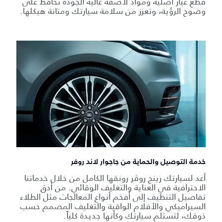
قطع غيار أصلية ومواد لاصقة عالية الجودة تحافظ على
وضوح الرؤية، وتعزز من سلامة سيارتك ومتانة هيكلها.
خدمة التوصيل والحماية من جاجوار لاند روفر
أعد لسيارتك رينج روڤر رونقها الكامل من خلال خدماتنا
الاحترافية في العناية والتغليف الوقائي. من أدق
تفاصيل التنظيف إلى أفخم أنواع المعالجات مثل الطلاء
السيراميكي والأفلام الواقية والتغليف المصمم حسب
ذوقك، لتستلم سيارتك وكأنها جديدة كلياً.