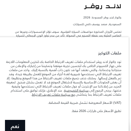
جاكوار لاند روڨر المحدودة: 2026
السعودية, محمد يوسف ناغي للسيارات
تعكس الأوزان المذكورة مواصفات السيارة القياسية. سوف تؤثر الإكسسوارات وغيرها من
العناصر المثبتة بعد نقطة التصنيع في الحمولة. تأكد من عدم تجاوز الوزن الإجمالي للسيارة
والحد الأقصى لأحمال المحور عند تحميل السيارة بالإكسسوارات والركاب والسوائل والوقود
والحمولة.
ملفات الكوكيز
المعلومات والمواصفات والأسعار والألوان المذكورة على هذا الموقع قد تختلف من بلد إلى
آخر، كما أنّها قد تتغير بدون إشعار مسبق. الرجاء التواصل مع وكيلنا المحلي للتأكد من توفّرها
تود جاكوار لاند روڤر استخدام ملفات تعريف الارتباط الخاصة بك لتخزين المعلومات اللازمة
والتحقق من الأسعار.
على جهاز الكمبيوتر الخاص بك لتحسين تجربة موقعنا وتمكيننا من إخبارك والإعلان عن
منتجاتنا وخدماتنا، والتي نعتقد أنها قد تكون ذات أهمية بالنسبة إليك. واحد من ملفات
إن النقص العالمي في أشباه الموصلات يؤثر حاليًا
ملاحظة مهمة حول الصور والمواصفات.
تعريف الارتباط التي نستخدمها ضرورية لعدة أجزاء من الموقع للعمل بطريقة جيدة، وقد
في مواصفات تصميم السيارات وتوفر الخيارات وتوقيتات التصاميم. هذا ظرف ديناميكي
تم بالفعل إرسالها. يمكنك حذف جميع ملفات تعريف الارتباط من هذا الموقع وحظرها، إلا
للغاية، ونتيجة لذلك، قد لا تمثّل الصور المستخدَمة ضمن موقع الويب حاليًا المواصفات الحالية
أن بعض المكونات الأساسية بالنسبة لاشتغال الموقع قد لا تعمل بشكل صحيح. لمعرفة
بالكامل بالنسبة إلى الميزات والخيارات والحلية ومجموعات الألوان. يرجى استشارة وكيلك الذي
المزيد عن إعلاناتنا عبر الإنترنت أو حول ملفات تعريف الارتباط التي نستخدمها وكيفية
سيتمكّن من تأكيد أي تقييدات حالية معك للسماح لك باتخاذ قرار مدروس
حذفها، يرجى الرجوع إلى
سياسة الخصوصية
. عند الإغلاق، فإنك توافق على استخدام
الأرقام المقدمة هي نتيجة لاختبارات المصنع الرسمية وفقاً لتشريعات الاتحاد الأوروبي. قد
ملفات تعريف الارتباط بما يتماشى
مع سياسة ملفات تعريف الارتباط
.
يتباين استهلك الوقود الفعلي للمركبة عن ذلك المتحقق في تلك الاختبارات كما أن هذه
الأرقام بغرض المقارنة فحسب.
(VAT) الأسعار المعروضة تشمل ضريبة القيمة المضافة.
الأسعار المعروضة تشمل ضريبة القيمة المضافة (VAT).
تطبق الأسعار على طرازات 2026 فقط.
الأسعار تنطبق فقط على الطرازات المصنعة في عام 2026.
نعم