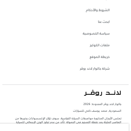
الشروط والأحكام
ابحث عنا
سياسة الخصوصية
ملفات الكوكيز
خريطة الموقع
شركة جاكوار لاند روڤر
جاكوار لاند روڨر المحدودة: 2026
السعودية, محمد يوسف ناغي للسيارات
تعكس الأوزان المذكورة مواصفات السيارة القياسية. سوف تؤثر الإكسسوارات وغيرها من
العناصر المثبتة بعد نقطة التصنيع في الحمولة. تأكد من عدم تجاوز الوزن الإجمالي للسيارة
والحد الأقصى لأحمال المحور عند تحميل السيارة بالإكسسوارات والركاب والسوائل والوقود
والحمولة.