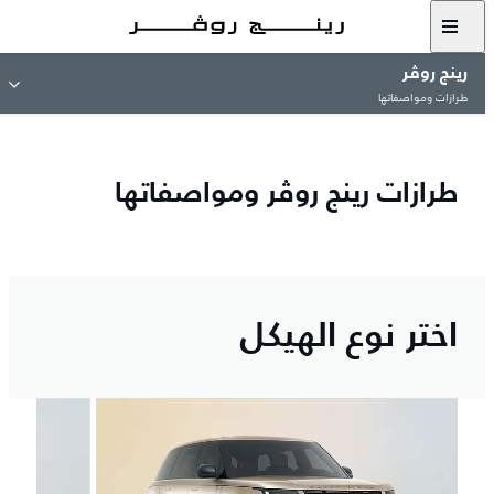
رينج روڤر
طرازات ومواصفاتها
طرازات رينج روڤر ومواصفاتها
اختر نوع الهيكل