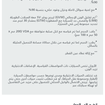
90%.
▲
مع كمية سوائل كاملة وخزان وقود مليء بنسبة 90%.
◇
تم تقليل الوزن الإجمالي (GVW) لرينج روڤر SV معة العجلات الطويلة
(LWB) وأقصى حد للسيارة مع المقطورة (GTW) بمقدار 30 كجم عند
تحديد مجموعة إس ڤي المميّزة.
✧
جاف: الحجم كما تم قياسه مع كتل صلبة متوافقة مع VDA (‏200 مم x
✦
رطب: الحجم كما تم قياسه من خلال محاكاة مساحة التحميل المليئة
بالسائل.
**
مع إزالة غطاء عين القطر.
​ الأوزان تخص السيارات ذات المواصفات القياسية. الإضافات الاختيارية
تزيد الوزن.
قد تختلف الميزات الاختيارية ومدى توفرها حسب مواصفات السيارة
(الطراز ومجموعة نقل الحركة)، أو قد تتطلب تثبيت ميزات أخرى حتى يتم
تركيبها. يُرجى الاتصال بالوكيل المحلّي للحصول على مزيد من التفاصيل
أو تهيئة سيارتك عبر
انضم إلى الحوار