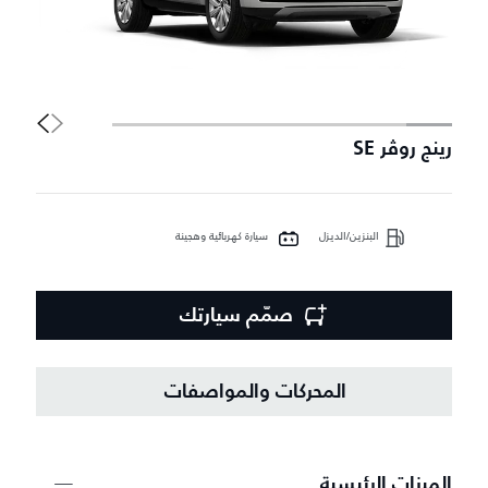
رينج روڤر SE
إ
البنزين/الديزل
سيارة كهربائية وهجينة
صمّم سيارتك
المحركات والمواصفات
الميزات الرئيسية