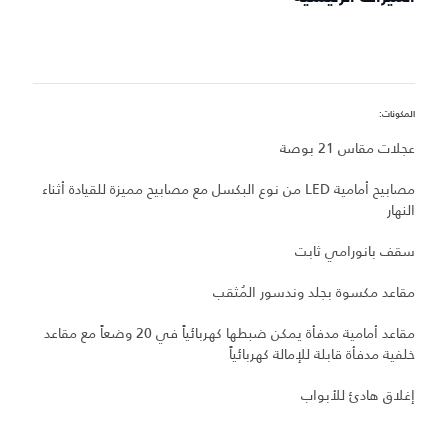
المكونات:
ميز
عجلات مقاس 21 بوصة
ع
مصابيح أمامية LED من نوع البكسل مع مصابيح مميزة للقيادة أثناء
س
النهار
م
سقف بانورامي ثابت
مقاعد مكسوة بجلد وندسور المُثقب
م
مقاعد أمامية مدفأة يمكن ضبطها كهربائياً في 20 وضعاً مع مقاعد
د
خلفية مدفأة قابلة للإمالة كهربائياً
إغلاق هادئ للأبواب