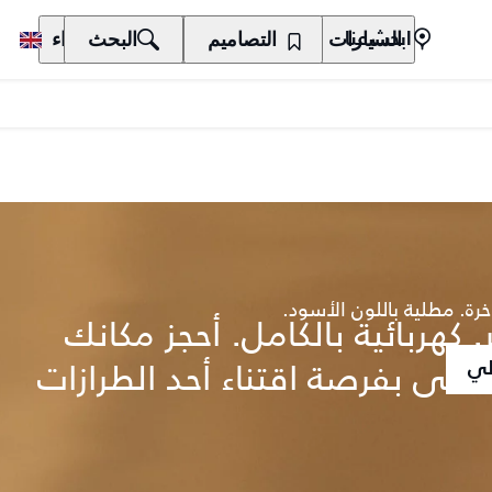
السيارات
المالكون
التصاميم
الاكتشاف
البحث
الشراء
ابحث عنا
خرة. مطلية باللون الأسود.
 كهربائية بالكامل. أحجز مكانك
تحظى بفرصة اقتناء أحد الطرازات
لي