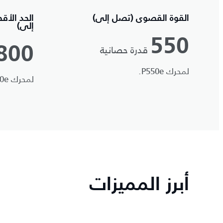
القوة القصوى (تصل إلى)
الحد الأق
إلى)
550
قدرة حصانية
800
لمحرك P550e.
لمحرك P550e.
أبرز المميزات