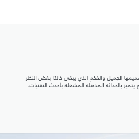
ن 50 عامًا من التطوّر بتصميمها الجميل والفخم الذي يبقى خالدًا بغض النظر
تميز بالحداثة المذهلة المشغلة بأحدث التقنيات.