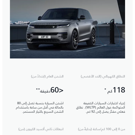
النطاق الكهربائي (الحد الأقصى)
الشحن العام (ابتداءً من)
<60
118
**
*
كم
دقيقة
إجراء اختبارات السيارات الخفيفة
اشحن السيارة بنسبة تصل إلى 80
المتوائمة حول العالم (WLTP). نطاق
بالمائة في أقل من ساعة باستخدام
فعلي مقدَّر يصل إلى 92 كم.
الشحن السريع بالتيار المستمر.
من 0 إلى 100 كم/ساعة (بدايةً من)
انبعاثات ثاني أكسيد الكربون (من)