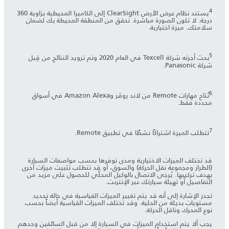
4
يستند نظام عرض الأرض ClearSight إلى الكاميرا المحيطية بزاوية 360
درجة. لا تكون الصورة مباشرة. تحقق من المنطقة المحيطة بك لضمان
سلامتك. ميزة اختيارية.
5
بحث أجرته شركة Texcell في العام 2020 وتم تزويد النتائج من قِبل
شركة Panasonic.
6
تُتاح مهارات Remote من لاند روڤر وAmazon Alexa في أسواق
محددة فقط.
7
تتطلب الميزة اشتراكًا نشطًا في تطبيق Remote.
قد تختلف الميزات الاختيارية ومدى توفرها بحسب مواصفات السيارة
(الطراز ومجموعة نقل الحركة) والسوق، أو قد تتطلب تثبيت ميزات أخرى
بهدف تركيبها. يُرجى الاتصال بالوكيل المحلّي للحصول على مزيد من
التفاصيل أو تهيئة سيارتك عبر الإنترنت.
تجدر الإشارة إلى أنه قد يتم تغيير الميزات القياسية في حالة تحديد
مستويات بديلة من الحلية. وقد تختلف الميزات القياسية أيضاً بحسب
نوع المحرك وناقل الحركة.
يجب ألا يتم استخدام الميزات في السيارة إلا من قبل السائقين وحدهم