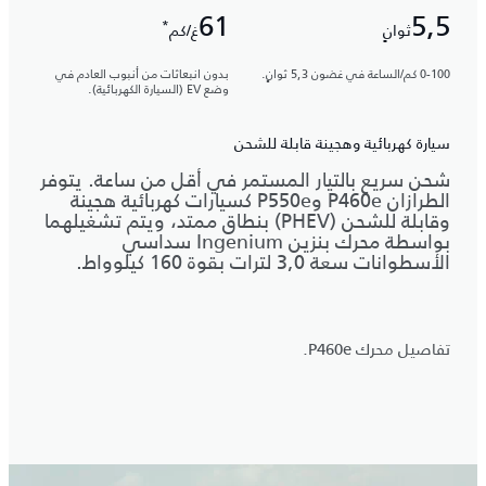
61
5,5
*
ثوانٍ
غ/كم
0-100 كم/الساعة في غضون 5,3 ثوانٍ.
بدون انبعاثات من أنبوب العادم في
وضع EV (السيارة الكهربائية).
سيارة كهربائية وهجينة قابلة للشحن
شحن سريع بالتيار المستمر في أقل من ساعة. يتوفر
الطرازان P460e وP550e كسيارات كهربائية هجينة
وقابلة للشحن (PHEV) بنطاق ممتد، ويتم تشغيلهما
بواسطة محرك بنزين Ingenium سداسي
الأسطوانات سعة 3,0 لترات بقوة 160 كيلوواط.
تفاصيل محرك P460e.