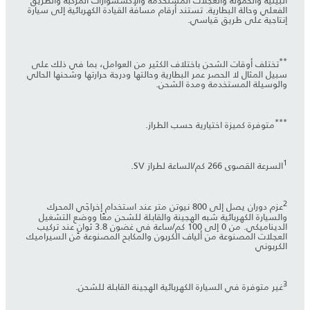
البيئية والحمولة والعجلات المستخدمة والإكسسوارات المركّبة والطريق
الفعلي وحالة البطارية. تستند أرقام مسافة القيادة الكهربائية إلى سيارة
إنتاجية على طريق قياسي.
**
تختلف أوقات الشحن باختلاف الكثير من العوامل، بما في ذلك على
سبيل المثال لا الحصر عمر البطارية وحالتها ودرجة حرارتها وشحنها الحالي
والوسيلة المستخدمة ومدة الشحن.
***
متوفرة كميزة اختيارية حسب الطراز.
1
السرعة القصوى 266 كم/الساعة لطراز SV.
2
عزم دوران يصل إلى 800 نيوتن متر عند استخدام إخراجَي المحرك
والسيارة الكهربائية شبه الهجينة والقابلة للشحن معًا ووضع التشغيل
الديناميكي. من 0 إلى 100 كم/ساعة في غضون 3.8 ثوانٍ عند تركيب
العجلات المصنوعة من ألياف الكربون والمكابح المصنوعة من السيراميك
الكربوني
3
غير متوفرة في السيارة الكهربائية الهجينة القابلة للشحن.