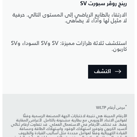
رينج روڤر سبورت SV
الارتقاء بالطابع الرياضي إلى المستوى التالي. حرفية
لا مثيل لها وأداء لا يضاهى.
استكشف ثلاثة طرازات مميزة: SV وSV السوداء وSV
كاربون.
اكتشف
*
عرض أرقام WLTP
الأرقام المبينة هي نتيجة لاختبارات الجهة المصنعة الرسمية وفقًا
لقوانين الاتحاد الأوروبي مع بطارية مشحونة بالكامل. لأغراض المقارنة
فقط. قد تختلف الأرقام في الاستعمال الفعلي. قد تتفاوت أرقام ثنائي
أكسيد الكربون وتوفير استهلاك الوقود واستهلاك الطاقة ومسافة
القيادة الكهربائية وفقًا لعوامل محددة مثل أساليب القيادة والظروف