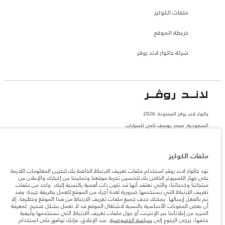
ملفات الكوكيز
خريطة الموقع
شركة جاكوار لاند روڤر
جاكوار لاند روڨر المحدودة: 2026
السعودية, محمد يوسف ناغي للسيارات
تعكس الأوزان المذكورة مواصفات السيارة القياسية. سوف تؤثر الإكسسوارات وغيرها من
العناصر المثبتة بعد نقطة التصنيع في الحمولة. تأكد من عدم تجاوز الوزن الإجمالي للسيارة
والحد الأقصى لأحمال المحور عند تحميل السيارة بالإكسسوارات والركاب والسوائل والوقود
ملفات الكوكيز
والحمولة.
تود جاكوار لاند روڤر استخدام ملفات تعريف الارتباط الخاصة بك لتخزين المعلومات اللازمة
على جهاز الكمبيوتر الخاص بك لتحسين تجربة موقعنا وتمكيننا من إخبارك والإعلان عن
المعلومات والمواصفات والأسعار والألوان المذكورة على هذا الموقع قد تختلف من بلد إلى
منتجاتنا وخدماتنا، والتي نعتقد أنها قد تكون ذات أهمية بالنسبة إليك. واحد من ملفات
آخر، كما أنّها قد تتغير بدون إشعار مسبق. الرجاء التواصل مع وكيلنا المحلي للتأكد من توفّرها
تعريف الارتباط التي نستخدمها ضرورية لعدة أجزاء من الموقع للعمل بطريقة جيدة، وقد
والتحقق من الأسعار.
تم بالفعل إرسالها. يمكنك حذف جميع ملفات تعريف الارتباط من هذا الموقع وحظرها، إلا
أن بعض المكونات الأساسية بالنسبة لاشتغال الموقع قد لا تعمل بشكل صحيح. لمعرفة
إن النقص العالمي في أشباه الموصلات يؤثر حاليًا
ملاحظة مهمة حول الصور والمواصفات.
المزيد عن إعلاناتنا عبر الإنترنت أو حول ملفات تعريف الارتباط التي نستخدمها وكيفية
في مواصفات تصميم السيارات وتوفر الخيارات وتوقيتات التصاميم. هذا ظرف ديناميكي
حذفها، يرجى الرجوع إلى
سياسة الخصوصية
. عند الإغلاق، فإنك توافق على استخدام
للغاية، ونتيجة لذلك، قد لا تمثّل الصور المستخدَمة ضمن موقع الويب حاليًا المواصفات الحالية