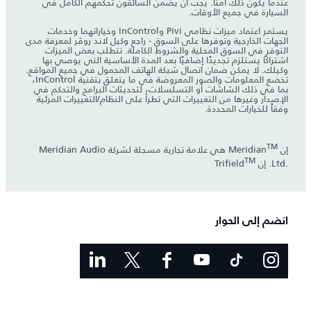
عندما يكون ذلك آمناً. يجب أن يضمن السائقون تحكمهم الكامل في
السيارة في جميع الأوقات.
يستمر اعتماد ميزات نظامي Pivi وInControl وخياراتهما وخدمات
الجهات الخارجية وتوفرها على السوق - راجع وكيل لاند روڤر لمعرفة مدى
التوفر في السوق المحلية والشروط الكاملة. تتطلب بعض الميزات
اشتراكًا يستلزم تجديدًا إضافيًا بعد المدة الأساسية التي يوصي بها
وكيلك. لا يمكن ضمان اتصال شبكة الهاتف المحمول في جميع المواقع.
تخضع المعلومات والصور المعروضة في ما يتعلق بتقنية InControl،
بما في ذلك الشاشات أو التسلسلات، لتحديثات البرامج والتحكم في
الإصدار وغيرها من التغييرات التي تطرأ على النظام/التغييرات المرئية
وفقاً للخيارات المحددة.
TM
إنMeridian
‎ هي علامة تجارية مسجلة لشركة Meridian Audio
TM
Ltd.‎. إن Trifield
انضم إلى الحوار