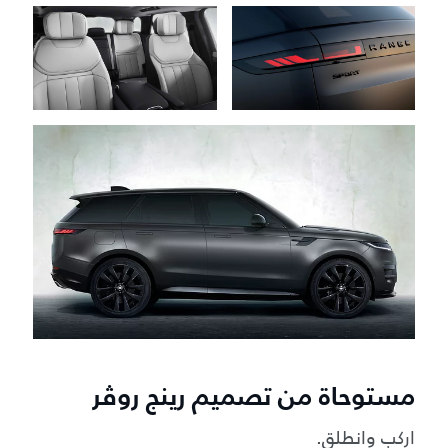
مستوحاة من تصميم رينج روڤر
اركب وانطلق.