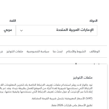
الدولة
اللغة
الإمارات العربية المتحدة
عربي
الوظائف
الشروط والأحكام
ابحث عنا
سياسة الخصوصية
ملفات الكوكيز
خري
جاكوار لاند روڨر المحدودة: 2026
ملفات الكوكيز
الإمارات العربية المتحدة, الطاير للسيارات
تود جاكوار لاند روڤر استخدام ملفات تعريف الارتباط الخاصة بك لتخزين المعلومات الل
تعكس الأوزان المذكورة مواصفات السيارة القياسية. سوف تؤثر الإكسسوارات وغيرها من العناصر المثبت
الارتباط التي نستخدمها ضرورية لعدة أجزاء من الموقع للعمل بطريقة جيدة، وقد تم 
إعلاناتنا عبر الإنترنت أو حول ملفات تعريف الارتباط التي نستخدمها وكيفية حذفها، ير
(VAT) الأسعار المعروضة تشمل ضريبة القيمة المضافة.
المعلومات والمواصفات والأسعار والألوان المذكورة على هذا الموقع قد تختلف من بلد إلى آخر، كما أنّ
إن النقص العالمي في أشباه الموصلات يؤثر حاليًا في مواصف
ملاحظة مهمة حول الصور والمواصفات.
تطبق الأسعار على طرازات 2026 فقط.
والخيارات والحلية ومجموعات الألوان. يرجى استشارة وكيلك الذي سيتمكّن من تأكيد أي تقييدات حالية 