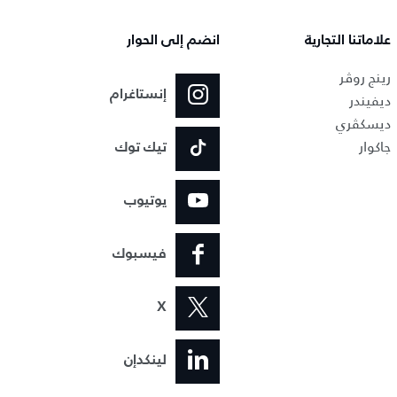
علاماتنا التجارية
انضم إلى الحوار
رينج روڤر
إنستاغرام
ديفيندر
ديسكڤري
جاكوار
تيك توك
يوتيوب
فيسبوك
X
لينكدإن