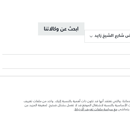
ابحث عن وكالاتنا
 شارع الشيخ زايد
دماتنا، والتي نعتقد أنها قد تكون ذات أهمية بالنسبة إليك. واحد من ملفات تعريف
د تحميل السيارة بالإكسسوارات والركاب والسوائل والوقود والحمولة.
ات الأساسية بالنسبة لاشتغال الموقع قد لا تعمل بشكل صحيح. لمعرفة المزيد عن
ا يتماشى
مع سياسة ملفات تعريف الارتباط
.
 الصور المستخدَمة ضمن موقع الويب حاليًا المواصفات الحالية بالكامل بالنسبة إلى الميزات