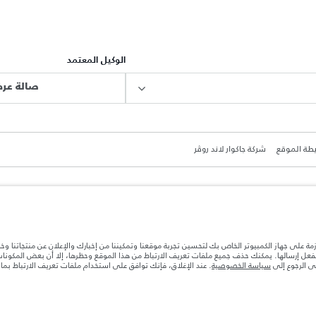
الوكيل المعتمد
صالة عرض
طة الموقع
شركة جاكوار لاند روڤر
ازمة على جهاز الكمبيوتر الخاص بك لتحسين تجربة موقعنا وتمكيننا من إخبارك والإعلان عن منتجاتنا وخ
ة بعد نقطة التصنيع في الحمولة. تأكد من عدم تجاوز الوزن الإجمالي للسيارة والحد الأقصى لأحمال المحور عن
بالفعل إرسالها. يمكنك حذف جميع ملفات تعريف الارتباط من هذا الموقع وحظرها، إلا أن بعض المكون
جى الرجوع إلى
سياسة الخصوصية
. عند الإغلاق، فإنك توافق على استخدام ملفات تعريف الارتباط بم
ها قد تتغير بدون إشعار مسبق. الرجاء التواصل مع وكيلنا المحلي للتأكد من توفّرها والتحقق من الأسعار.
ات تصميم السيارات وتوفر الخيارات وتوقيتات التصاميم. هذا ظرف ديناميكي للغاية، ونتيجة لذلك، قد لا تمثّل
معك للسماح لك باتخاذ قرار مدروس