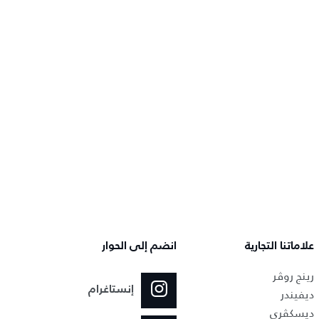
علاماتنا التجارية
انضم إلى الحوار
رينج روڤر
إنستاغرام
ديفيندر
ديسكڤري