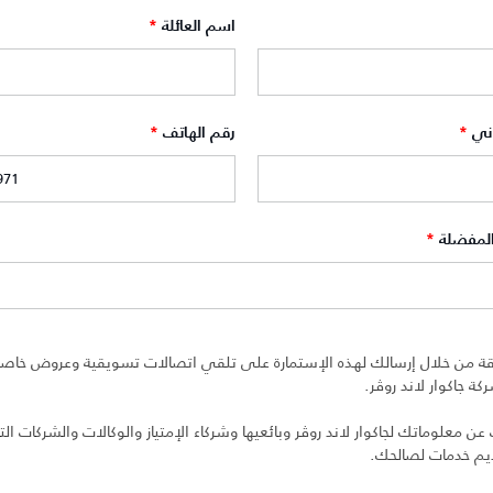
اسم العائلة
*
وني
*
رقم الهاتف
*
المفضلة
*
ة من خلال إرسالك لهذه الإستمارة على تلقي اتصالات تسويقية وعروض خاصة 
ة جاكوار لاند روڤر.
 معلوماتك لجاكوار لاند روڤر وبائعيها وشركاء الإمتياز والوكالات والشركات التا
ديم خدمات لصالحك.