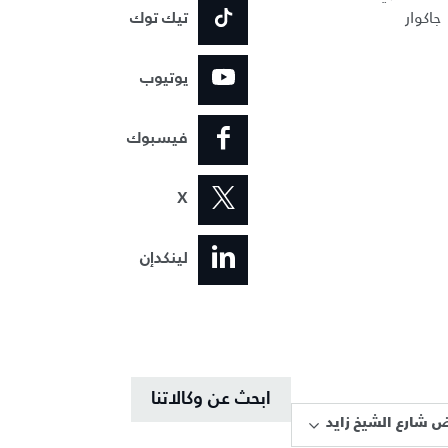
جاكوار
تيك توك
يوتيوب
فيسبوك
X
لينكدإن
ابحث عن وكالاتنا
 شارع الشيخ زايد