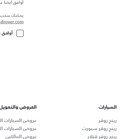
أوافق أيضا عل
يمكنك سحب مو
ndrover.com
أوافق ع
السيارات
العروض والتمويل
رينج روڤر
عروض السيارات ال
رينج روڤر سبورت
عروض السيارات ا
رينج روڤر ڤيلار
عروض المالكين