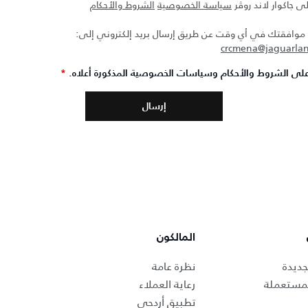
ى جاكوار لاند روڤر
سياسة الخصوصية
الشروط والأحكام
افقتك في أي وقت عن طريق إرسال بريد إلكتروني إلى:
crcmena@jaguarla
لى الشروط والأحكام وسياسات الخصوصية المذكورة أعلاه.
*
المالكون
جديدة
نظرة عامة
لمستعملة
رعاية العملاء
تطبيق أردحي