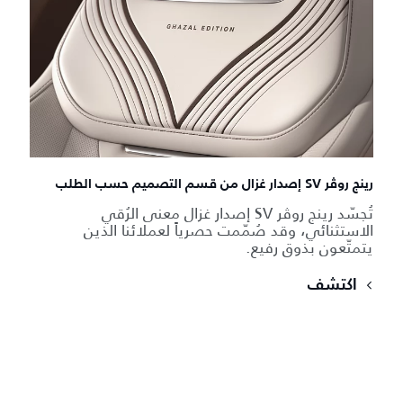
رينج روڤر SV إصدار غزال من قسم التصميم حسب الطلب
تُجسّد رينج روڤر SV إصدار غزال معنى الرُقي
الاستثنائي، وقد صُمّمت حصرياً لعملائنا الذين
يتمتّعون بذوق رفيع.
اكتشف