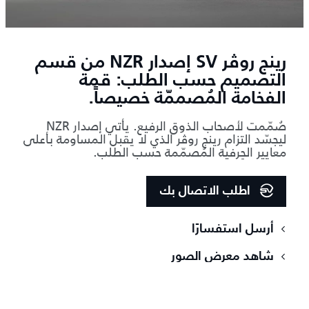
رينج روڤر SV إصدار NZR من قسم
التصميم حسب الطلب: قمة
الفخامة المُصممّة خصيصاً.
صُمّمت لأصحاب الذوق الرفيع. يأتي إصدار NZR
ليجسّد التزام رينج روڤر الذي لا يقبل المساومة بأعلى
معايير الحِرفية المُصمّمة حسب الطلب.
اطلب الاتصال بك
أرسل استفسارًا
شاهد معرض الصور