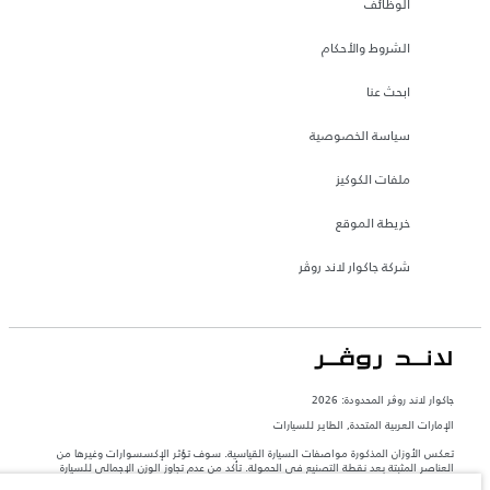
الوظائف
الشروط والأحكام
ابحث عنا
سياسة الخصوصية
ملفات الكوكيز
خريطة الموقع
شركة جاكوار لاند روڤر
جاكوار لاند روڨر المحدودة: 2026
الإمارات العربية المتحدة, الطاير للسيارات
تعكس الأوزان المذكورة مواصفات السيارة القياسية. سوف تؤثر الإكسسوارات وغيرها من
العناصر المثبتة بعد نقطة التصنيع في الحمولة. تأكد من عدم تجاوز الوزن الإجمالي للسيارة
والحد الأقصى لأحمال المحور عند تحميل السيارة بالإكسسوارات والركاب والسوائل والوقود