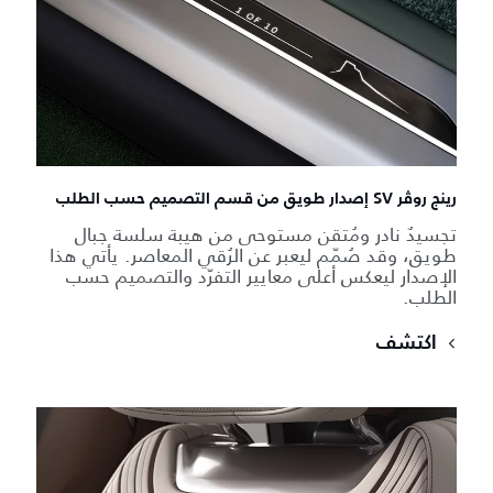
رينج روڤر SV إصدار طويق من قسم التصميم حسب الطلب
تجسيدٌ نادر ومُتقن مستوحى من هيبة سلسة جبال
طويق، وقد صُمّم ليعبر عن الرُقي المعاصر. يأتي هذا
الإصدار ليعكس أعلى معايير التفرّد والتصميم حسب
الطلب.
اكتشف