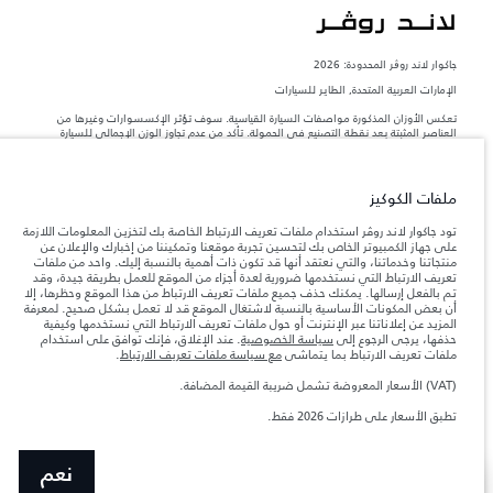
جاكوار لاند روڨر المحدودة: 2026
الإمارات العربية المتحدة, الطاير للسيارات
تعكس الأوزان المذكورة مواصفات السيارة القياسية. سوف تؤثر الإكسسوارات وغيرها من
العناصر المثبتة بعد نقطة التصنيع في الحمولة. تأكد من عدم تجاوز الوزن الإجمالي للسيارة
والحد الأقصى لأحمال المحور عند تحميل السيارة بالإكسسوارات والركاب والسوائل والوقود
والحمولة.
ملفات الكوكيز
المعلومات والمواصفات والأسعار والألوان المذكورة على هذا الموقع قد تختلف من بلد إلى
آخر، كما أنّها قد تتغير بدون إشعار مسبق. الرجاء التواصل مع وكيلنا المحلي للتأكد من توفّرها
تود جاكوار لاند روڤر استخدام ملفات تعريف الارتباط الخاصة بك لتخزين المعلومات اللازمة
والتحقق من الأسعار.
على جهاز الكمبيوتر الخاص بك لتحسين تجربة موقعنا وتمكيننا من إخبارك والإعلان عن
منتجاتنا وخدماتنا، والتي نعتقد أنها قد تكون ذات أهمية بالنسبة إليك. واحد من ملفات
إن النقص العالمي في أشباه الموصلات يؤثر حاليًا
ملاحظة مهمة حول الصور والمواصفات.
تعريف الارتباط التي نستخدمها ضرورية لعدة أجزاء من الموقع للعمل بطريقة جيدة، وقد
في مواصفات تصميم السيارات وتوفر الخيارات وتوقيتات التصاميم. هذا ظرف ديناميكي
تم بالفعل إرسالها. يمكنك حذف جميع ملفات تعريف الارتباط من هذا الموقع وحظرها، إلا
للغاية، ونتيجة لذلك، قد لا تمثّل الصور المستخدَمة ضمن موقع الويب حاليًا المواصفات الحالية
أن بعض المكونات الأساسية بالنسبة لاشتغال الموقع قد لا تعمل بشكل صحيح. لمعرفة
بالكامل بالنسبة إلى الميزات والخيارات والحلية ومجموعات الألوان. يرجى استشارة وكيلك الذي
المزيد عن إعلاناتنا عبر الإنترنت أو حول ملفات تعريف الارتباط التي نستخدمها وكيفية
سيتمكّن من تأكيد أي تقييدات حالية معك للسماح لك باتخاذ قرار مدروس
حذفها، يرجى الرجوع إلى
سياسة الخصوصية
. عند الإغلاق، فإنك توافق على استخدام
الأرقام المقدمة هي نتيجة لاختبارات المصنع الرسمية وفقاً لتشريعات الاتحاد الأوروبي. قد
ملفات تعريف الارتباط بما يتماشى
مع سياسة ملفات تعريف الارتباط
.
يتباين استهلك الوقود الفعلي للمركبة عن ذلك المتحقق في تلك الاختبارات كما أن هذه
الأرقام بغرض المقارنة فحسب.
(VAT) الأسعار المعروضة تشمل ضريبة القيمة المضافة.
الأسعار المعروضة تشمل ضريبة القيمة المضافة (VAT).
تطبق الأسعار على طرازات 2026 فقط.
الأسعار تنطبق فقط على الطرازات المصنعة في عام 2026
نعم