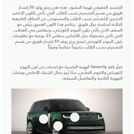
التجسيد الحقيقي لهيبة الحضور. هذه هي رينج روڤر SV إصدار
طويق من قسم التصميم حسب الطلب التي تأتي باللون الأخضر
الحصري المُصمّم حسب الطلب والمستوحى من المناظر الطبيعية
الخلاّبة لسلسة جبال طويق. يتناغم هذا اللون العميق برُقي مع
السقف الذي يأتي بلون البرونز الكورنثي، وينعكس في العجلات
التي تأتي مصقولة مثل الألماس بمقاس 23 بوصة مع تطعيمات
بلون البرونز الكورنثي ليمنح رينج روڤر SV إصدار طويق من قسم
التصميم حسب الطلب حضوراً متناغماً وقويّاً
تعزّز باقة Serenity الهوية البصرية مع لمسات من لون البرونز
الكورنثي والكروم الفضّي، ممّا يُبرز جمال الشبك الأمامي وفتحات
التهوية الجانبية والتفاصيل السفلية.