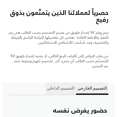
حصرياً لعملائنا الذين يتمتّعون بذوق
رفيع
رينج روڤر SV إصدار طويق من قسم التصميم حسب الطلب هي رمز
للتفرّد والأناقة الخالدة. تعكس كل تفاصيلها التزامنا الراسخ بالحِرفيّة
والحصرية، وقد صُمّمت للأشخاص الاستثنائيين.
من قلب الرياض إلى أطراف الربع الخالي، لا يشبه إصدار طويق SV
المُصمّم حسب الطلب أي شيء آخر. تصميم مُلهم وحرفية تمتد
عبر السنين
التصميم الخارجي
التصميم الداخلي
حضور يفرِض نفسه