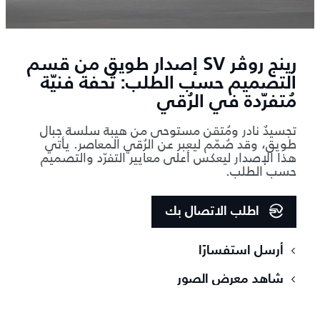
رينج روڤر SV إصدار طويق من قسم
التصميم حسب الطلب: تُحفة فنيّة
مُتفرّدة في الرُقي
تجسيدٌ نادر ومُتقن مستوحى من هيبة سلسة جبال
طويق، وقد صُمّم ليعبر عن الرُقي المعاصر. يأتي
هذا الإصدار ليعكس أعلى معايير التفرّد والتصميم
حسب الطلب.
اطلب الاتصال بك
أرسل استفسارًا
شاهد معرض الصور