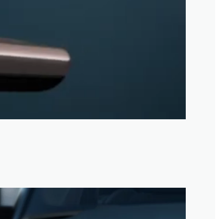
3
/
1