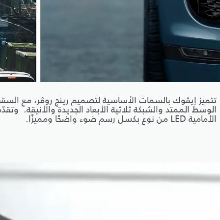
تتميز إيڤوك بالسمات الأساسية لتصميم رينج روڤر، مع الس
الوسط الممتد والشبكة ثلاثية الأبعاد الجديدة والأنيقة. وتقدّ
الأمامية LED من نوع بكسل رسم ضوء واضحًا ومميزًا.