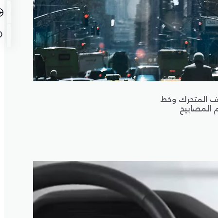
قف المتحرك وخط
م المصابيح
انتباه 