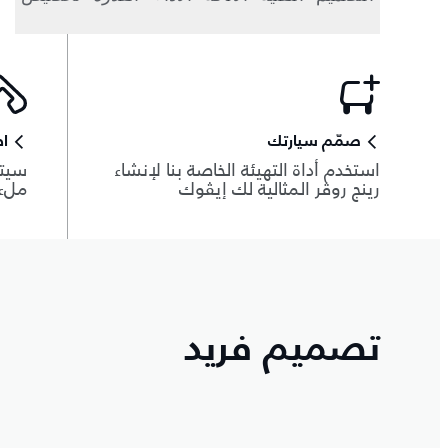
صمّم سيارتك
اط
استخدم أداة التهيئة الخاصة بنا لإنشاء
سيتم
رينج روڤر المثالية لك إيڤوك
ملء 
تصميم فريد