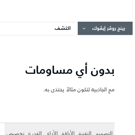
رينج روڤر إيڤوك
اكتشف
بدون أي مساومات
مع الجاذبية لتكون مثالاً يحتذى به.
التصميم
التقنية
الأناقة
الأداء
القدرة
تخصيص