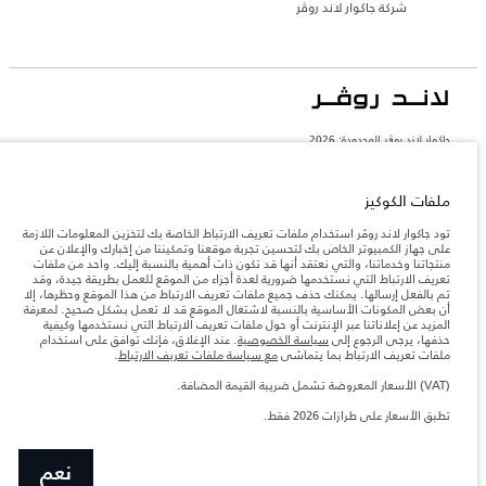
شركة جاكوار لاند روڤر
جاكوار لاند روڨر المحدودة: 2026
الإمارات العربية المتحدة, الطاير للسيارات
تعكس الأوزان المذكورة مواصفات السيارة القياسية. سوف تؤثر الإكسسوارات وغيرها من
ملفات الكوكيز
العناصر المثبتة بعد نقطة التصنيع في الحمولة. تأكد من عدم تجاوز الوزن الإجمالي للسيارة
والحد الأقصى لأحمال المحور عند تحميل السيارة بالإكسسوارات والركاب والسوائل والوقود
تود جاكوار لاند روڤر استخدام ملفات تعريف الارتباط الخاصة بك لتخزين المعلومات اللازمة
والحمولة.
على جهاز الكمبيوتر الخاص بك لتحسين تجربة موقعنا وتمكيننا من إخبارك والإعلان عن
منتجاتنا وخدماتنا، والتي نعتقد أنها قد تكون ذات أهمية بالنسبة إليك. واحد من ملفات
تعريف الارتباط التي نستخدمها ضرورية لعدة أجزاء من الموقع للعمل بطريقة جيدة، وقد
المعلومات والمواصفات والأسعار والألوان المذكورة على هذا الموقع قد تختلف من بلد إلى
تم بالفعل إرسالها. يمكنك حذف جميع ملفات تعريف الارتباط من هذا الموقع وحظرها، إلا
آخر، كما أنّها قد تتغير بدون إشعار مسبق. الرجاء التواصل مع وكيلنا المحلي للتأكد من توفّرها
أن بعض المكونات الأساسية بالنسبة لاشتغال الموقع قد لا تعمل بشكل صحيح. لمعرفة
والتحقق من الأسعار.
المزيد عن إعلاناتنا عبر الإنترنت أو حول ملفات تعريف الارتباط التي نستخدمها وكيفية
حذفها، يرجى الرجوع إلى
سياسة الخصوصية
. عند الإغلاق، فإنك توافق على استخدام
إن النقص العالمي في أشباه الموصلات يؤثر حاليًا
ملاحظة مهمة حول الصور والمواصفات.
ملفات تعريف الارتباط بما يتماشى
مع سياسة ملفات تعريف الارتباط
.
في مواصفات تصميم السيارات وتوفر الخيارات وتوقيتات التصاميم. هذا ظرف ديناميكي
للغاية، ونتيجة لذلك، قد لا تمثّل الصور المستخدَمة ضمن موقع الويب حاليًا المواصفات الحالية
بالكامل بالنسبة إلى الميزات والخيارات والحلية ومجموعات الألوان. يرجى استشارة وكيلك الذي
(VAT) الأسعار المعروضة تشمل ضريبة القيمة المضافة.
سيتمكّن من تأكيد أي تقييدات حالية معك للسماح لك باتخاذ قرار مدروس
تطبق الأسعار على طرازات 2026 فقط.
الأرقام المقدمة هي نتيجة لاختبارات المصنع الرسمية وفقاً لتشريعات الاتحاد الأوروبي. قد
يتباين استهلك الوقود الفعلي للمركبة عن ذلك المتحقق في تلك الاختبارات كما أن هذه
الأرقام بغرض المقارنة فحسب.
نعم
الأسعار المعروضة تشمل ضريبة القيمة المضافة (VAT).