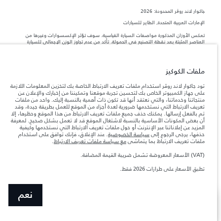
جاكوار لاند روڨر المحدودة: 2026
الإمارات العربية المتحدة, الطاير للسيارات
تعكس الأوزان المذكورة مواصفات السيارة القياسية. سوف تؤثر الإكسسوارات وغيرها من
العناصر المثبتة بعد نقطة التصنيع في الحمولة. تأكد من عدم تجاوز الوزن الإجمالي للسيارة
والحد الأقصى لأحمال المحور عند تحميل السيارة بالإكسسوارات والركاب والسوائل والوقود
والحمولة.
ملفات الكوكيز
المعلومات والمواصفات والأسعار والألوان المذكورة على هذا الموقع قد تختلف من بلد إلى
آخر، كما أنّها قد تتغير بدون إشعار مسبق. الرجاء التواصل مع وكيلنا المحلي للتأكد من توفّرها
تود جاكوار لاند روڤر استخدام ملفات تعريف الارتباط الخاصة بك لتخزين المعلومات اللازمة
والتحقق من الأسعار.
على جهاز الكمبيوتر الخاص بك لتحسين تجربة موقعنا وتمكيننا من إخبارك والإعلان عن
منتجاتنا وخدماتنا، والتي نعتقد أنها قد تكون ذات أهمية بالنسبة إليك. واحد من ملفات
إن النقص العالمي في أشباه الموصلات يؤثر حاليًا
ملاحظة مهمة حول الصور والمواصفات.
تعريف الارتباط التي نستخدمها ضرورية لعدة أجزاء من الموقع للعمل بطريقة جيدة، وقد
في مواصفات تصميم السيارات وتوفر الخيارات وتوقيتات التصاميم. هذا ظرف ديناميكي
تم بالفعل إرسالها. يمكنك حذف جميع ملفات تعريف الارتباط من هذا الموقع وحظرها، إلا
للغاية، ونتيجة لذلك، قد لا تمثّل الصور المستخدَمة ضمن موقع الويب حاليًا المواصفات الحالية
أن بعض المكونات الأساسية بالنسبة لاشتغال الموقع قد لا تعمل بشكل صحيح. لمعرفة
بالكامل بالنسبة إلى الميزات والخيارات والحلية ومجموعات الألوان. يرجى استشارة وكيلك الذي
المزيد عن إعلاناتنا عبر الإنترنت أو حول ملفات تعريف الارتباط التي نستخدمها وكيفية
سيتمكّن من تأكيد أي تقييدات حالية معك للسماح لك باتخاذ قرار مدروس
حذفها، يرجى الرجوع إلى
سياسة الخصوصية
. عند الإغلاق، فإنك توافق على استخدام
الأرقام المقدمة هي نتيجة لاختبارات المصنع الرسمية وفقاً لتشريعات الاتحاد الأوروبي. قد
ملفات تعريف الارتباط بما يتماشى
مع سياسة ملفات تعريف الارتباط
.
يتباين استهلك الوقود الفعلي للمركبة عن ذلك المتحقق في تلك الاختبارات كما أن هذه
الأرقام بغرض المقارنة فحسب.
(VAT) الأسعار المعروضة تشمل ضريبة القيمة المضافة.
الأسعار المعروضة تشمل ضريبة القيمة المضافة (VAT).
تطبق الأسعار على طرازات 2026 فقط.
الأسعار تنطبق فقط على الطرازات المصنعة في عام 2026
نعم
SHOW MORE
تسوق عبر الإنترنت