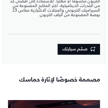
الكربون مكشوفًا أو مطليًا. للاستفادة إلى أقصى حد
من القدرات الديناميكية، اختر المكابح المصنوعة من
السيراميك الكربوني والعجلات الاختيارية مقاس 23
بوصة المصنوعة من ألياف الكربون.
صمّم سيارتك
مصممة خصوصًا لإثارة حماسك