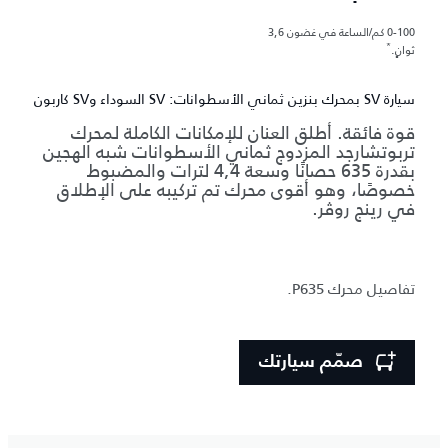
0-100 كم/الساعة في غضون 3,6
*
ثوانٍ.
سيارة SV بمحرك بنزين ثماني الأسطوانات: SV السوداء وSV كاربون
قوة فائقة. أطلق العنان للإمكانات الكاملة لمحرك
تربوتشارجد المزدوج ثماني الأسطوانات شبه الهجين
بقدرة 635 حصانًا وسعة 4,4 لترات والمضبوط
خصوصًا، وهو أقوى محرك تم تركيبه على الإطلاق
في رينج روڤر.
تفاصيل محرك P635.
صمّم سيارتك