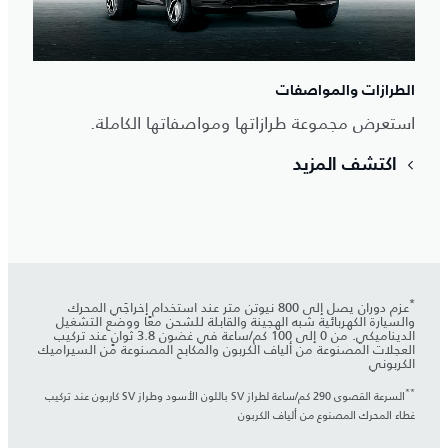
الطرازات والمواصفات
استعرض مجموعة طرازاتها ومواصفاتها الكاملة.
اكتشف المزيد
*
عزم دوران يصل إلى 800 نيوتن متر عند استخدام إخراجَي المحرك
والسيارة الكهربائية شبه الهجينة والقابلة للشحن معًا ووضع التشغيل
الديناميكي. من 0 إلى 100 كم/ساعة في غضون 3.8 ثوانٍ عند تركيب
العجلات المصنوعة من ألياف الكربون والمكابح المصنوعة من السيراميك
الكربوني
**
السرعة القصوى 290 كم/ساعة لطراز SV باللون الأسود وطراز SV كاربون عند تركيب
غطاء المحرك المصنوع من ألياف الكربون