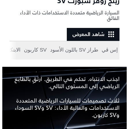
رينج روڤر سبورت SV
السيارة الرياضية متعددة الاستخدامات ذات الأداء
الفائق
شاهد المعرض
إس ڤي
طراز SV باللون الأسود
SV كاربون
الابتكار
ال
اجذب الانتباه. تحكم في الطريق. ارتقِ بالطابع
الرياضي إلى المستوى التالي.
ثلاث تصميمات للسيارات الرياضية المتعددة
الاستخدامات والعالية الأداء: SV وSV السوداء
وSV كاربون.