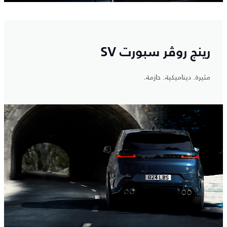
رينج روڤر سبورت SV
مثيرة. ديناميكية. حازمة.