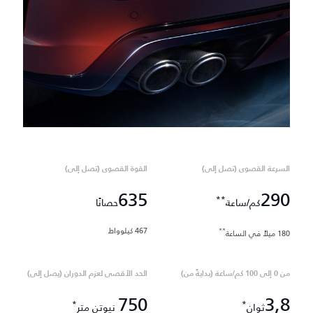
السرعة القصوى (تصل إلى)
القوة القصوى (تصل إلى)
635
290
**
كم/ساعة
حصانًا
467 كيلوواط
**
180 ميلاً في الساعة
من 0 إلى 100 كم/ساعة (بدايةً من)
الحد الأقصى لعزم الدوران (يصل إلى)
750
3,8
*
*
ثوانٍ
نيوتن متر