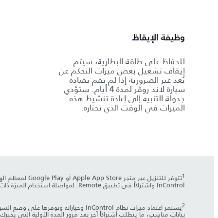
وظيفة الإيقاظ
للحفاظ على طاقة البطارية، سيتم
إيقاف تشغيل بعض ميزات التحكم عن
بُعد غير الضرورية إذا لم تقم بقيادة
سيارة لاند روڤر لمدة 4 أيام. ستؤدي
جدولة التنبيه إلى إعادة تنشيط هذه
الميزات في الوقت الذي تختاره.
1
تتوفر للتنزيل عبر متجر Apple App Store أو Google Play لمعظم الهواتف الذكية التي تعمل بنظامي Android
InControl واشتراكاً في تطبيق Remote. لمواصلة استخدام الميزة ذات الصلة بعد فترة الاشتراك الأولية، ستحتاج إلى تجديد اشتراكك ودفع رسوم التجديد المطبَّقة.
2