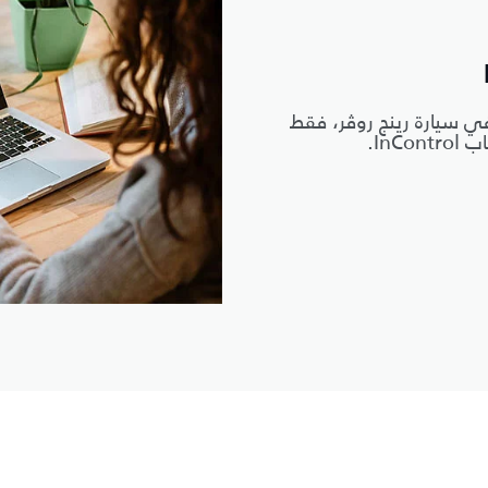
ي سيارة رينج روڤر، فقط
In.