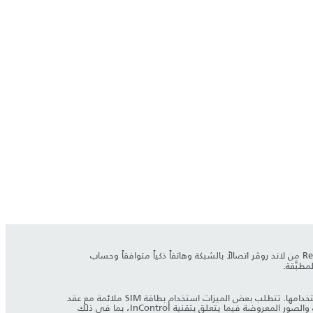
iOS. يتطلب تطبيق Remote من لاند روڤر اتصالاً بالشبكة وهاتفاً ذكياً متوافقاً وحساب
يستمر اعتماد ميزات نظام InControl وخياراته وتوفرها على وضع السوق - راجع الوكيل للاطلاع على مدى توفرها في السوق المحلية والشروط الكاملة لاستخدامها. تتطلب بعض الميزات استخدام بطاقة SIM ملائمة مع عقد
بيانات مناسب، ما يتطلب اشتراكاً آخر بعد مرور المدة الأولية التي يخبرك بها الوكيل. لا يمكن ضمان إمكانية اتصال المحمول في كل المواقع. تخضع المعلومات والصور المعروضة فيما يتعلق بتقنية InControl، بما في ذلك