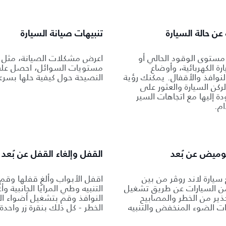
ن حالة السيارة
تنبيهات صيانة السيارة
ستوى الوقود الحالي أو
اعرض مشكلات الصيانة، مثل 
رة الكهربائية، وأوضاع
مستويات السوائل، احصل عل
لنوافذ والأقفال. يمكنك رؤية
النصيحة حول كيفية حلها بسرعة
ركن السيارة والعثور على
ة إليها مع اتجاهات السير
ام.
الوميض عن بُعد
القفل وإلغاء القفل عن بُعد
سيارة لاند روڤر من بين
اقفل الأبواب وألغِ قفلها وقم
 السيارات عن طريق تشغيل
التنبيه وطي المرايا الجانبية وأ
ذير من الخطر والمصابيح
النوافذ وقم بتشغيل أضواء ال
ات الضوء المنخفض والتنبيه
الخطر - كل ذلك بنقرة زر واحدة.