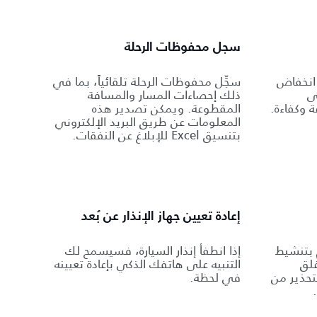
سجل محفوظات الرحلة
انخفاض
سجِّل محفوظات الرحلة تلقائياً، بما في
ى
ذلك إحصاءات المسار والمسافة
 وكفاءة.
المقطوعة. ويمكن تصدير هذه
المعلومات عن طريق البريد الإلكتروني
بتنسيق Excel للإبلاغ عن النفقات.
إعادة تعيين جهاز الإنذار عن بُعد
 بتنشيط
إذا انطفأ إنذار السيارة، فسيسمح لك
غلق
التنبيه على هاتفك الذكي بإعادة تعيينه
تحذير من
في لحظة.