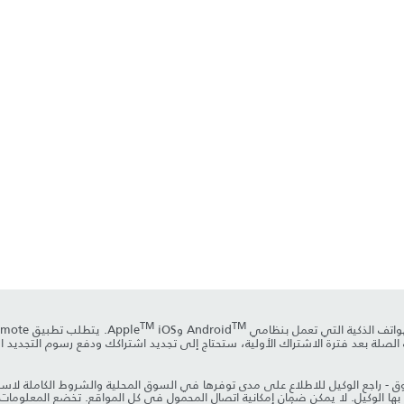
TM
TM
وApple