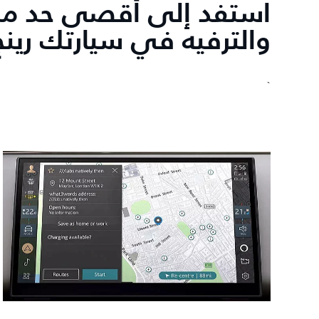
استفد إلى أقصى حد من
والترفيه في سيارتك رينج
`