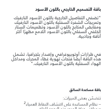
باقة التصميم الخارجي باللون الأسود
"تضفي التفاصيل الخارجية باللون الأسود النارفيك
وتعريجات الشفرة السفلية باللون الأسود النارفيك
ومقابض المكابح باللون الأسود وتطعيمات الستار
الخلفي السفلي باللون الأسود اللامع مظهرًا أكثر
أناقة وجاذبية.
في طرازات أوتوبيوغرافي وإصدار بلجرافيا، تشمل
هذه الباقة أيضًا فتحات تهوية غطاء المحرك ومداخل
الهواء السفلية باللون الأسود النارفيك."
باقة مساعدة السائق
تتضمّن بعض الميزات:
2
– نظام المساعدة على اكتشاف النقاط العمياء
– مراقب حركة المرور عند الرجوع للخلف