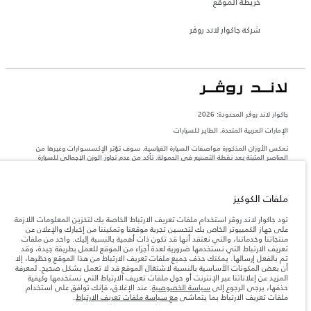
خريطة الموقع
شركة جاكوار لاند روڤر
جاكوار لاند روڨر المحدودة: 2026
الإمارات العربية المتحدة, الطاير للسيارات
تعكس الأوزان المذكورة مواصفات السيارة القياسية. سوف تؤثر الإكسسوارات وغيرها من
العناصر المثبتة بعد نقطة التصنيع في الحمولة. تأكد من عدم تجاوز الوزن الإجمالي للسيارة
والحد الأقصى لأحمال المحور عند تحميل السيارة بالإكسسوارات والركاب والسوائل والوقود
والحمولة.
ملفات الكوكيز
المعلومات والمواصفات والأسعار والألوان المذكورة على هذا الموقع قد تختلف من بلد إلى
آخر، كما أنّها قد تتغير بدون إشعار مسبق. الرجاء التواصل مع وكيلنا المحلي للتأكد من توفّرها
تود جاكوار لاند روڤر استخدام ملفات تعريف الارتباط الخاصة بك لتخزين المعلومات اللازمة
والتحقق من الأسعار.
على جهاز الكمبيوتر الخاص بك لتحسين تجربة موقعنا وتمكيننا من إخبارك والإعلان عن
منتجاتنا وخدماتنا، والتي نعتقد أنها قد تكون ذات أهمية بالنسبة إليك. واحد من ملفات
إن النقص العالمي في أشباه الموصلات يؤثر حاليًا
ملاحظة مهمة حول الصور والمواصفات.
تعريف الارتباط التي نستخدمها ضرورية لعدة أجزاء من الموقع للعمل بطريقة جيدة، وقد
في مواصفات تصميم السيارات وتوفر الخيارات وتوقيتات التصاميم. هذا ظرف ديناميكي
تم بالفعل إرسالها. يمكنك حذف جميع ملفات تعريف الارتباط من هذا الموقع وحظرها، إلا
للغاية، ونتيجة لذلك، قد لا تمثّل الصور المستخدَمة ضمن موقع الويب حاليًا المواصفات الحالية
أن بعض المكونات الأساسية بالنسبة لاشتغال الموقع قد لا تعمل بشكل صحيح. لمعرفة
بالكامل بالنسبة إلى الميزات والخيارات والحلية ومجموعات الألوان. يرجى استشارة وكيلك الذي
المزيد عن إعلاناتنا عبر الإنترنت أو حول ملفات تعريف الارتباط التي نستخدمها وكيفية
سيتمكّن من تأكيد أي تقييدات حالية معك للسماح لك باتخاذ قرار مدروس
حذفها، يرجى الرجوع إلى
سياسة الخصوصية
. عند الإغلاق، فإنك توافق على استخدام
الأرقام المقدمة هي نتيجة لاختبارات المصنع الرسمية وفقاً لتشريعات الاتحاد الأوروبي. قد
ملفات تعريف الارتباط بما يتماشى
مع سياسة ملفات تعريف الارتباط
.
يتباين استهلك الوقود الفعلي للمركبة عن ذلك المتحقق في تلك الاختبارات كما أن هذه