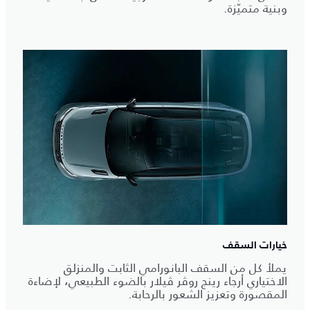
وبنية متميّزة.
خيارات السقف
يملأ كل من السقف البانورامي الثابت والمنزلق
الاختياري أرجاء رينج روڤر ڤيلار بالضوء الطبيعي، لإضاءة
المقصورة وتعزيز الشعور بالرحابة.