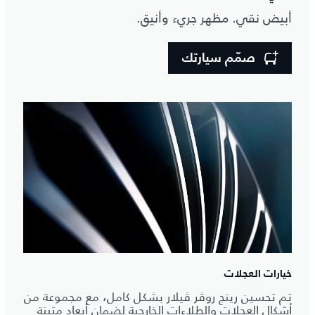
أبيض نقي. مظهر جريء وأنيق.
صمّم سيارتك
خيارات العجلات
تم تحسين رينج روڤر ڤيلار بشكل كامل، مع مجموعة من
أشكال العجلات والطلاءات الخارجية لضمان أبعاد متينة