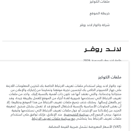
ملفات الكوكيز
خريطة الموقع
شركة جاكوار لاند روڤر
جاكوار لاند روڨر المحدودة: 2026
الإمارات العربية المتحدة, الطاير للسيارات
تعكس الأوزان المذكورة مواصفات السيارة القياسية. سوف تؤثر الإكسسوارات وغيرها من
ملفات الكوكيز
العناصر المثبتة بعد نقطة التصنيع في الحمولة. تأكد من عدم تجاوز الوزن الإجمالي للسيارة
والحد الأقصى لأحمال المحور عند تحميل السيارة بالإكسسوارات والركاب والسوائل والوقود
تود جاكوار لاند روڤر استخدام ملفات تعريف الارتباط الخاصة بك لتخزين المعلومات اللازمة
والحمولة.
على جهاز الكمبيوتر الخاص بك لتحسين تجربة موقعنا وتمكيننا من إخبارك والإعلان عن
منتجاتنا وخدماتنا، والتي نعتقد أنها قد تكون ذات أهمية بالنسبة إليك. واحد من ملفات
تعريف الارتباط التي نستخدمها ضرورية لعدة أجزاء من الموقع للعمل بطريقة جيدة، وقد
المعلومات والمواصفات والأسعار والألوان المذكورة على هذا الموقع قد تختلف من بلد إلى
تم بالفعل إرسالها. يمكنك حذف جميع ملفات تعريف الارتباط من هذا الموقع وحظرها، إلا
آخر، كما أنّها قد تتغير بدون إشعار مسبق. الرجاء التواصل مع وكيلنا المحلي للتأكد من توفّرها
أن بعض المكونات الأساسية بالنسبة لاشتغال الموقع قد لا تعمل بشكل صحيح. لمعرفة
والتحقق من الأسعار.
المزيد عن إعلاناتنا عبر الإنترنت أو حول ملفات تعريف الارتباط التي نستخدمها وكيفية
إن النقص العالمي في أشباه الموصلات يؤثر حاليًا
حذفها، يرجى الرجوع إلى
سياسة الخصوصية
. عند الإغلاق، فإنك توافق على استخدام
ملاحظة مهمة حول الصور والمواصفات.
في مواصفات تصميم السيارات وتوفر الخيارات وتوقيتات التصاميم. هذا ظرف ديناميكي
ملفات تعريف الارتباط بما يتماشى
مع سياسة ملفات تعريف الارتباط
.
للغاية، ونتيجة لذلك، قد لا تمثّل الصور المستخدَمة ضمن موقع الويب حاليًا المواصفات الحالية
بالكامل بالنسبة إلى الميزات والخيارات والحلية ومجموعات الألوان. يرجى استشارة وكيلك الذي
(VAT) الأسعار المعروضة تشمل ضريبة القيمة المضافة.
سيتمكّن من تأكيد أي تقييدات حالية معك للسماح لك باتخاذ قرار مدروس