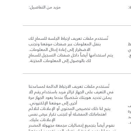
:
مزيد من التفاصيل
:
تُستخدم ملفات تعريف ارتباط الجلسة للسماح لك
ط
بنقل المعلومات عبر صفحات موقعنا وتجنب
ي
الاضطرار إلى إعادة إدخال المعلومات
.
.
يتم استخدامها أيضاً داخل صفحات التسجيل للسماح
لك بالوصول إلى المعلومات المخزنة
.
تُستخدم ملفات تعريف الارتباط الدائمة لمساعدتنا
في التعرف على الجهاز كزائر فريد باستخدام رقم
(
لا
يمكن تحديد هويتك شخصياً
)
عندما يعود الجهاز مرة
أخرى إلى موقعنا الإلكتروني
.
ف
يتيح لنا ذلك تخصيص المحتوى أو الإعلانات لتلائم
ة
اهتماماتك المفضلة أو لتجنب تكرار عرض نفس
د
الإعلانات عليك
.
.
نقوم أيضاً بتجميع إحصائيات مجمعة مجهولة المصدر
تسمح لنا بفهم كيفية استخدام المستخدمين لموقعنا