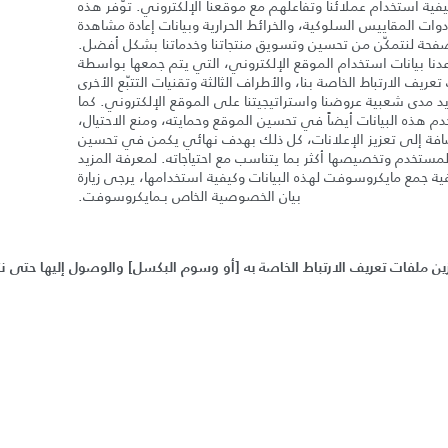
يفية استخدام عملائنا وتفاعلهم مع موقعنا الإلكتروني. توّفر هذه
دوات المقاييس السلوكية، والخرائط الحرارية وبيانات إعادة مشاهدة
فحة لنتمكّن من تحسين وتسويق منتجاتنا وخدماتنا بشكل أفضل.
دنا بيانات استخدام الموقع الإلكتروني، التي يتم جمعها بواسطة
عريف الارتباط الخاصة بنا، والأطراف الثالثة وتقنيات التتبّع الأخرى
 مدى شعبية عروضنا واستراتيجيتنا على الموقع الإلكتروني. كما
م هذه البيانات أيضاً في تحسين الموقع وحمايته، ومنع الاحتيال،
افة إلى تعزيز الإعلانات، كل ذلك بهدف نهائي يكمن في تحسين
لمستخدم وتخصيصها أكثر بما يتناسب مع احتياجاته. لمعرفة المزيد
ية جمع مايكروسوفت لهذه البيانات وكيفية استخدامها، يرجى زيارة
بيان الخصوصية الخاص بـمايكروسوفت.
زين ملفات تعريف الارتباط الخاصة به
[
أو وسوم البكسل
]
والوصول إليها حتى نت