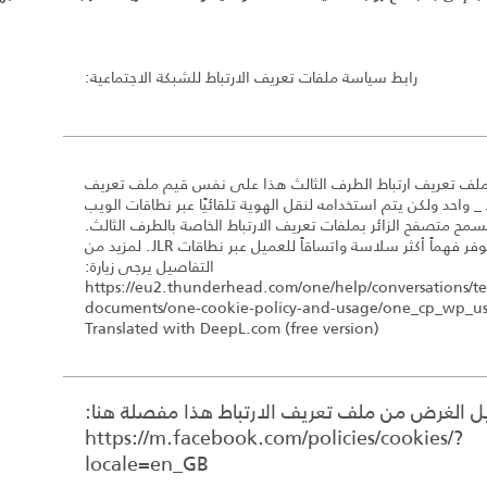
رابط سياسة ملفات تعريف الارتباط للشبكة الاجتماعية
:
لف تعريف ارتباط الطرف الثالث هذا على نفس قيم ملف تعريف
ط _ واحد ولكن يتم استخدامه لنقل الهوية تلقائيًا عبر نطاقات الويب
سمح متصفح الزائر بملفات تعريف الارتباط الخاصة بالطرف الثالث.
وهذا يوفر فهماً أكثر سلاسة واتساقاً للعميل عبر نطاقات JLR. لمزيد من
التفاصيل يرجى زيارة:
https://eu2.thunderhead.com/one/help/conversations/te
documents/one-cookie-policy-and-usage/one_cp_wp_u
Translated with DeepL.com (free version)
 الغرض من ملف تعريف الارتباط هذا مفصلة هنا:
https://m.facebook.com/policies/cookies/?
locale=en_GB