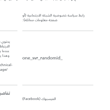
رابط سياسة خصوصية الشبكة الاجتماعية
(
أو
صفحة معلومات مماثلة
):
يحتوي م
الارتبا
عندما ي
_one_svr_randomid
chnical-
sage/
تفاصيل
الفيسبوك
(Facebook)