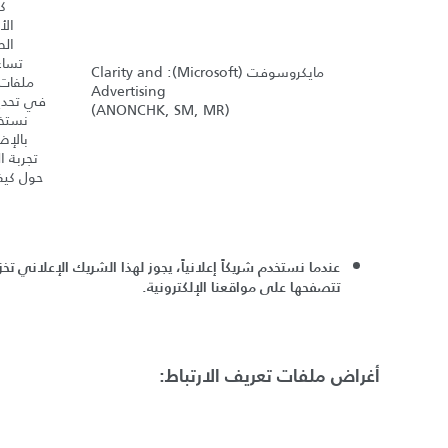
ك
الأ
الص
تساع
مايكروسوفت
(Microsoft): Clarity and
ملفات ت
Advertising
في تحديد
(ANONCHK, SM, MR)
نستخد
بالإض
تجربة ا
حول كيف
عندما نستخدم شريكاً إعلانياً، يجوز لهذا الشريك الإعلاني تخ
تتصفحها على مواقعنا الإلكترونية
.
أغراض ملفات تعريف الارتباط
: