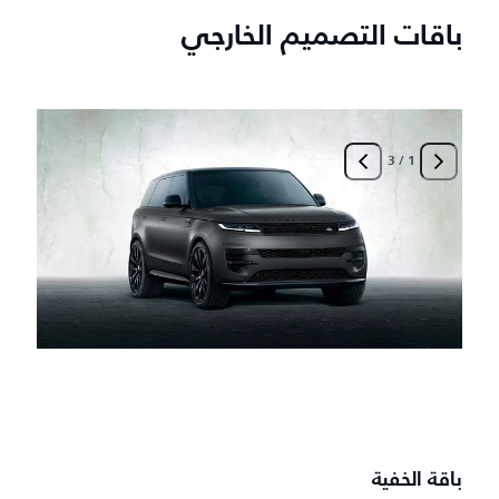
باقات التصميم الخارجي
3
/
1
ب
أ
-
-
-
-
باقة الخفية