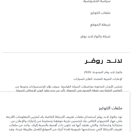
سياسة الخصوصية
ملفات الكوكيز
خريطة الموقع
شركة جاكوار لاند روڤر
جاكوار لاند روڨر المحدودة: 2026
الإمارات العربية المتحدة, الطاير للسيارات
تعكس الأوزان المذكورة مواصفات السيارة القياسية. سوف تؤثر الإكسسوارات وغيرها من
العناصر المثبتة بعد نقطة التصنيع في الحمولة. تأكد من عدم تجاوز الوزن الإجمالي للسيارة
والحد الأقصى لأحمال المحور عند تحميل السيارة بالإكسسوارات والركاب والسوائل والوقود
والحمولة.
ملفات الكوكيز
المعلومات والمواصفات والأسعار والألوان المذكورة على هذا الموقع قد تختلف من بلد إلى
آخر، كما أنّها قد تتغير بدون إشعار مسبق. الرجاء التواصل مع وكيلنا المحلي للتأكد من توفّرها
تود جاكوار لاند روڤر استخدام ملفات تعريف الارتباط الخاصة بك لتخزين المعلومات اللازمة
والتحقق من الأسعار.
على جهاز الكمبيوتر الخاص بك لتحسين تجربة موقعنا وتمكيننا من إخبارك والإعلان عن
منتجاتنا وخدماتنا، والتي نعتقد أنها قد تكون ذات أهمية بالنسبة إليك. واحد من ملفات
إن النقص العالمي في أشباه الموصلات يؤثر حاليًا
ملاحظة مهمة حول الصور والمواصفات.
تعريف الارتباط التي نستخدمها ضرورية لعدة أجزاء من الموقع للعمل بطريقة جيدة، وقد
في مواصفات تصميم السيارات وتوفر الخيارات وتوقيتات التصاميم. هذا ظرف ديناميكي