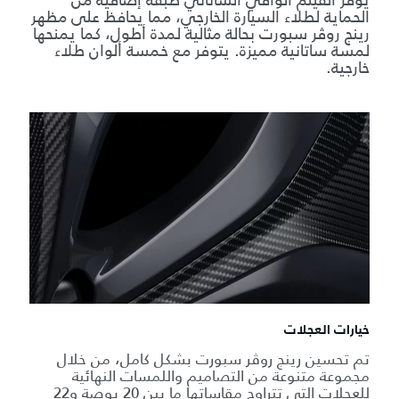
يوفّر الفيلم الواقي الساتاني طبقة إضافية من
الحماية لطلاء السيارة الخارجي، مما يحافظ على مظهر
رينج روڤر سبورت بحالة مثالية لمدة أطول، كما يمنحها
لمسة ساتانية مميزة. يتوفر مع خمسة ألوان طلاء
خارجية.
خيارات العجلات
تم تحسين رينج روڤر سبورت بشكل كامل، من خلال
مجموعة متنوعة من التصاميم واللمسات النهائية
للعجلات التي تتراوح مقاساتها ما بين 20 بوصة و22