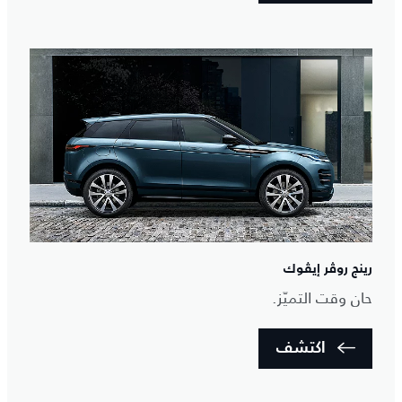
رينج روڤر إيڤوك
حان وقت التميّز.
اكتشف