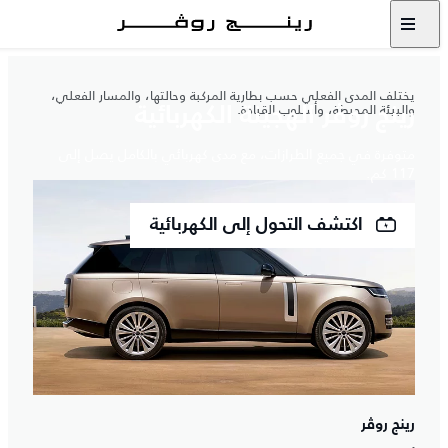
يختلف المدى الفعلي حسب بطارية المركبة وحالتها، والمسار الفعلي،
والبيئة المحيطة، وأسلوب القيادة.
رينج روڤر الهجينة الكهربائية
متوفرة في جميع الطرازات، مع مدى كهربائي بالكامل يصل إلى
117 كم.
اكتشف التحول إلى الكهربائية
رينج روڤر