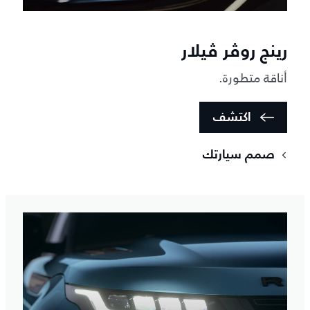
رينج روڤر ڤيلار
أناقة متطورة.
اكتشف
صمم سيارتك