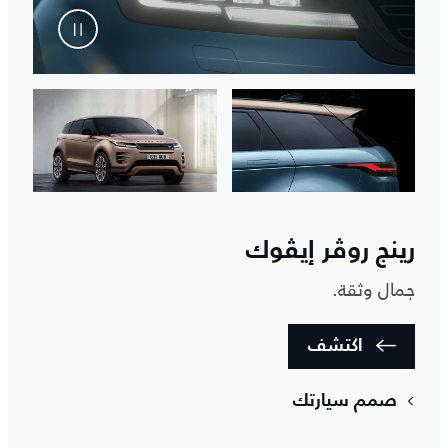
رينج روڤر إيڤوك
جمال وثقة.
اكتشف
صمم سيارتك