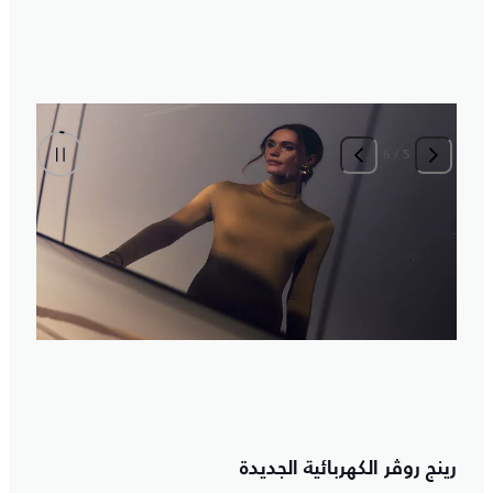
6
/
5
ا
V
ا
رينج روڤر الكهربائية الجديدة