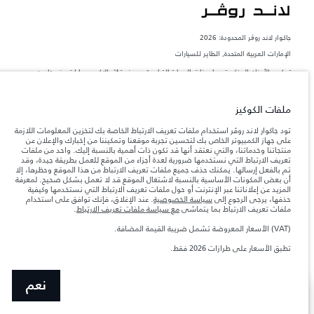
جاكوار لاند روڨر المحدودة: 2026
الإمارات العربية المتحدة, الطاير للسيارات
تعكس الأوزان المذكورة مواصفات السيارة القياسية. سوف تؤثر الإكسسوارات وغيرها من
العناصر المثبتة بعد نقطة التصنيع في الحمولة. تأكد من عدم تجاوز الوزن الإجمالي للسيارة
والحد الأقصى لأحمال المحور عند تحميل السيارة بالإكسسوارات والركاب والسوائل والوقود
والحمولة.
ملفات الكوكيز
تود جاكوار لاند روڤر استخدام ملفات تعريف الارتباط الخاصة بك لتخزين المعلومات اللازمة
المعلومات والمواصفات والأسعار والألوان المذكورة على هذا الموقع قد تختلف من بلد إلى
على جهاز الكمبيوتر الخاص بك لتحسين تجربة موقعنا وتمكيننا من إخبارك والإعلان عن
آخر، كما أنّها قد تتغير بدون إشعار مسبق. الرجاء التواصل مع وكيلنا المحلي للتأكد من توفّرها
منتجاتنا وخدماتنا، والتي نعتقد أنها قد تكون ذات أهمية بالنسبة إليك. واحد من ملفات
والتحقق من الأسعار.
تعريف الارتباط التي نستخدمها ضرورية لعدة أجزاء من الموقع للعمل بطريقة جيدة، وقد
إن النقص العالمي في أشباه الموصلات يؤثر حاليًا
ملاحظة مهمة حول الصور والمواصفات.
تم بالفعل إرسالها. يمكنك حذف جميع ملفات تعريف الارتباط من هذا الموقع وحظرها، إلا
في مواصفات تصميم السيارات وتوفر الخيارات وتوقيتات التصاميم. هذا ظرف ديناميكي
أن بعض المكونات الأساسية بالنسبة لاشتغال الموقع قد لا تعمل بشكل صحيح. لمعرفة
للغاية، ونتيجة لذلك، قد لا تمثّل الصور المستخدَمة ضمن موقع الويب حاليًا المواصفات الحالية
المزيد عن إعلاناتنا عبر الإنترنت أو حول ملفات تعريف الارتباط التي نستخدمها وكيفية
بالكامل بالنسبة إلى الميزات والخيارات والحلية ومجموعات الألوان. يرجى استشارة وكيلك الذي
حذفها، يرجى الرجوع إلى
سياسة الخصوصية
. عند الإغلاق، فإنك توافق على استخدام
سيتمكّن من تأكيد أي تقييدات حالية معك للسماح لك باتخاذ قرار مدروس
ملفات تعريف الارتباط بما يتماشى
مع سياسة ملفات تعريف الارتباط
.
الأرقام المقدمة هي نتيجة لاختبارات المصنع الرسمية وفقاً لتشريعات الاتحاد الأوروبي. قد
(VAT) الأسعار المعروضة تشمل ضريبة القيمة المضافة.
يتباين استهلك الوقود الفعلي للمركبة عن ذلك المتحقق في تلك الاختبارات كما أن هذه
الأرقام بغرض المقارنة فحسب.
تطبق الأسعار على طرازات 2026 فقط.
الأسعار المعروضة تشمل ضريبة القيمة المضافة (VAT).
الأسعار تنطبق فقط على الطرازات المصنعة في عام 2026
نعم
SHOW MORE
صمّم سيارتك