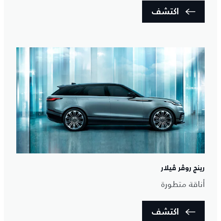
اكتشف
رينج روڤر ڤيلار
أناقة متطورة
اكتشف