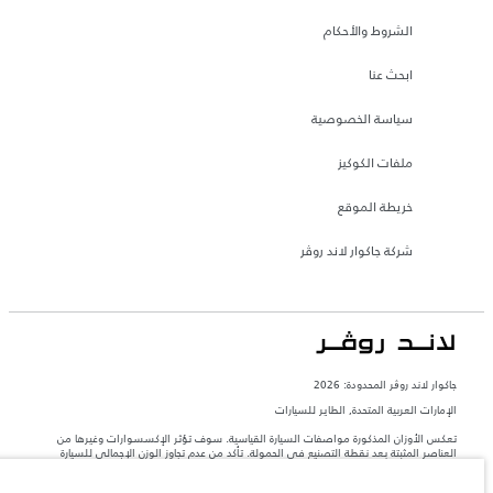
الشروط والأحكام
ابحث عنا
سياسة الخصوصية
ملفات الكوكيز
خريطة الموقع
شركة جاكوار لاند روڤر
جاكوار لاند روڨر المحدودة: 2026
الإمارات العربية المتحدة, الطاير للسيارات
تعكس الأوزان المذكورة مواصفات السيارة القياسية. سوف تؤثر الإكسسوارات وغيرها من
العناصر المثبتة بعد نقطة التصنيع في الحمولة. تأكد من عدم تجاوز الوزن الإجمالي للسيارة
والحد الأقصى لأحمال المحور عند تحميل السيارة بالإكسسوارات والركاب والسوائل والوقود
والحمولة.