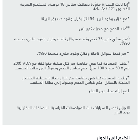
‡
إذا كانت السيارة مزوّدة بعجلات مقاس 18 بوصة، فستبلغ السرعة
القصوى 221 كم/ساعة.
⬧
مع خزان وقود كبير. 54 لترًا بخزان وقود صديق للبيئة
‡‡
عند الدمج مع محرك كهربائي.
△
مع سائق بوزن 75 كجم وكمية سوائل كاملة وخزان وقود مليء بنسبة
90%.
▲
مع كمية سوائل كاملة وخزان وقود مليء بنسبة 90%.
✧
جاف: المساحة كما هي مقاسة مع كتل صلبة متوافقة مع VDA (‏200
مم x ‏50 مم x ‏100 مم). يتم قياس الحجم وصولاً إلى بطانة السقف.
✦
رطب: المساحة كما هي مقاسة من خلال محاكاة مساحة التحميل
المليئة بالسائل. يتم قياس الحجم وصولاً إلى بطانة السقف.
†مع إزالة غطاء عين القطر.
الأوزان تخص السيارات ذات المواصفات القياسية. الإضافات الاختيارية
تزيد الوزن.
انضم إلى الحوار