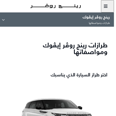
رينج روڤر إيڤوك
طرازات ومواصفاتها
طرازات رينج روڤر إيڤوك
ومواصفاتها
اختر طراز السيارة الذي يناسبك