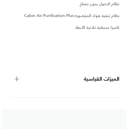
نظام الدخول بدون مفتاح
نظام تنقية هواء المقصورة Cabin Air Purification Plus
و
كاميرا محيطية ثلاثية الأبعاد
ع
مر
عت
الميزات القياسية