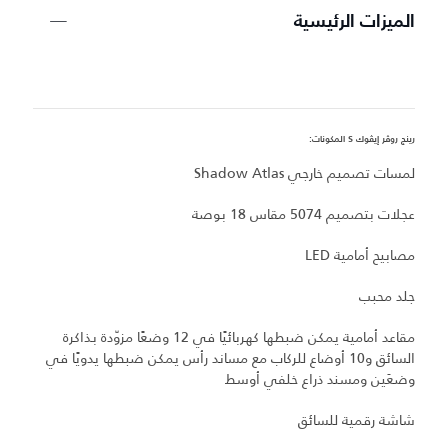
الميزات الرئيسية
رينج روڤر إيڤوك S المكونات:
ري
لمسات تصميم خارجي Shadow Atlas
ل
عجلات بتصميم 5074 مقاس 18 بوصة
ال
مصابيح أمامية LED
س
جلد محبب
نظ
مقاعد أمامية يمكن ضبطها كهربائيًا في 12 وضعًا مزوّدة بذاكرة
السائق و10 أوضاع للركاب مع مساند رأس يمكن ضبطها يدويًا في
ج
وضعَين ومسند ذراع خلفي أوسط
ت
شاشة رقمية للسائق
بط