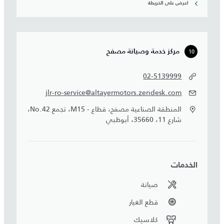
اعرض على الخريطة
10
مركز خدمة وصيانة مصفح
02-5139999
jlr-ro-service@altayermotors.zendesk.com
المنطقة الصناعية مصفح، قطاع - M15، تجمع No.42،
شارع 11، 35660، أبوظبي
الخدمات
صيانة
قطع الغيار
كلاسيك