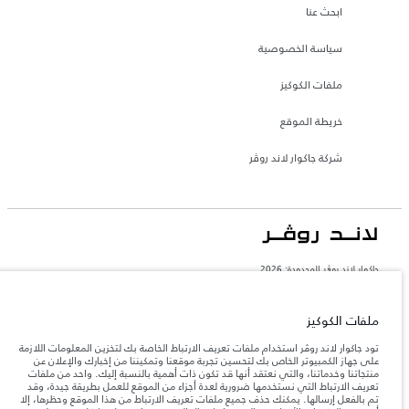
ابحث عنا
سياسة الخصوصية
ملفات الكوكيز
خريطة الموقع
شركة جاكوار لاند روڤر
جاكوار لاند روڨر المحدودة: 2026
الإمارات العربية المتحدة, الطاير للسيارات
تعكس الأوزان المذكورة مواصفات السيارة القياسية. سوف تؤثر الإكسسوارات وغيرها من
ملفات الكوكيز
العناصر المثبتة بعد نقطة التصنيع في الحمولة. تأكد من عدم تجاوز الوزن الإجمالي للسيارة
والحد الأقصى لأحمال المحور عند تحميل السيارة بالإكسسوارات والركاب والسوائل والوقود
تود جاكوار لاند روڤر استخدام ملفات تعريف الارتباط الخاصة بك لتخزين المعلومات اللازمة
والحمولة.
على جهاز الكمبيوتر الخاص بك لتحسين تجربة موقعنا وتمكيننا من إخبارك والإعلان عن
منتجاتنا وخدماتنا، والتي نعتقد أنها قد تكون ذات أهمية بالنسبة إليك. واحد من ملفات
تعريف الارتباط التي نستخدمها ضرورية لعدة أجزاء من الموقع للعمل بطريقة جيدة، وقد
المعلومات والمواصفات والأسعار والألوان المذكورة على هذا الموقع قد تختلف من بلد إلى
تم بالفعل إرسالها. يمكنك حذف جميع ملفات تعريف الارتباط من هذا الموقع وحظرها، إلا
آخر، كما أنّها قد تتغير بدون إشعار مسبق. الرجاء التواصل مع وكيلنا المحلي للتأكد من توفّرها