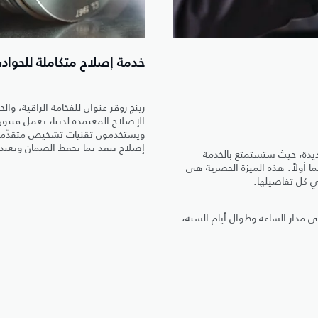
خدمة إصلاح متكاملة للحواد
رينج روڤر عنوان للفخامة الراقية، و
الإصلاح المعتمدة لدينا، يعمل فني
ويستخدمون تقنيات تشخيص متقدّمة ت
إصلاح تنفذ بما يحفظ الضمان ويعيد لل
جديدة، حيث ستستمتع بالخدمة
لى الطريق لمدة 5 سنوات أو 150,000 كم، أيهما أولاً. هذه الميزة الحصرية هي
ي كل تفاصيلها.
ى مدار الساعة وطوال أيام السنة،