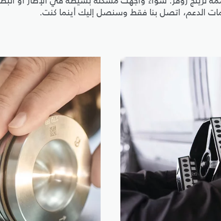
صممة لرينج روڤر. سواء واجهت مشكلة بسيطة في الإطار أو البط
مات الدعم، اتصل بنا فقط وسنصل إليك أينما كنت.