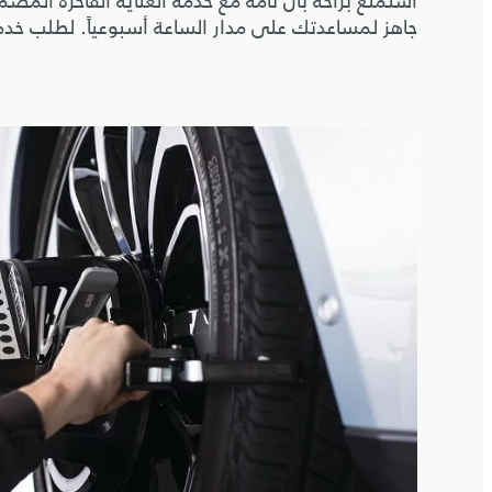
استمتع براحة بال تامة مع خدمة العناية الفاخرة الم
جاهز لمساعدتك على مدار الساعة أسبوعياً. لطلب خد