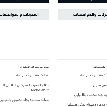
حركات والمواصفات
المحركات والمواصفات
ميزات رينج روڤر SE، بالإضافة إلى:
قاس 22 بوصة
عجلات مقاس 22 بوصة
مي منزلق
نظام الصوت المحيطي الثلاثي الأبع
Meridian™‎
 بجلد مصبوغ بالأنيلين
مقاعد مكسوة بجلد مصبوغ بالأنيلين
ة مدفأة ومهوّاة يمكن ضبطها