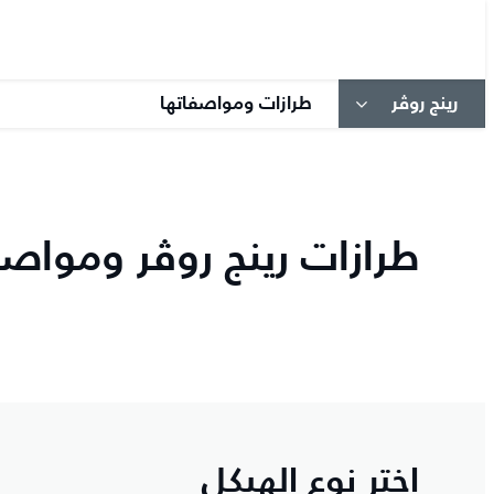
رينج روڤر
طرازات ومواصفاتها
طرازات رينج روڤر ومواصف
اختر نوع الهيكل