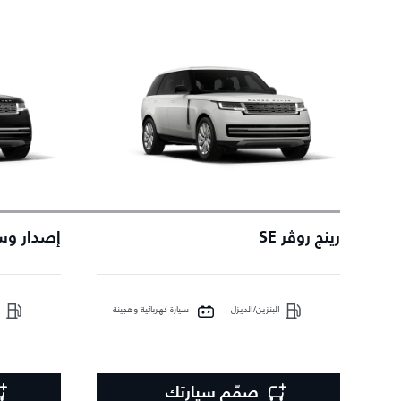
رينج روڤر SE
إصدار وس
البنزين/الديزل
سيارة كهربائية وهجينة
ا
صمّم سيارتك