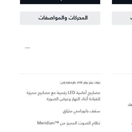
المحركات والمواصفات
ميزات رينج روڤر HSE، بالإضافة إلى:
ميزات ري
مصابيح أمامية LED رقمية مع مصابيح مميزة
عجلات 
للقيادة أثناء النهار وعرض الصورة
اد
خيار بين سم
سقف بانورامي منزلق
مقاعد
نظام الصوت المميز من Meridian™‎
في سيا