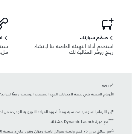
صمّم سيارتك
اط
استخدم أداة التهيئة الخاصة بنا لإنشاء
سيتم
رينج روڤر المثالية لك
ملء 
*
WLTP
الأرقام المبينة هي نتيجة لاختبارات الجهة المصنعة الرسمية وفقًا لقوان
±
إن الأرقام المتوفرة محتسبة وفقاً لدورة القيادة الأوروبية الجديدة من
***
مع ميزة Dynamic Launch مشغلة.
△
مع سائق بوزن 75 كجم وكمية سوائل كاملة وخزان وقود مليء بنسبة 90%.