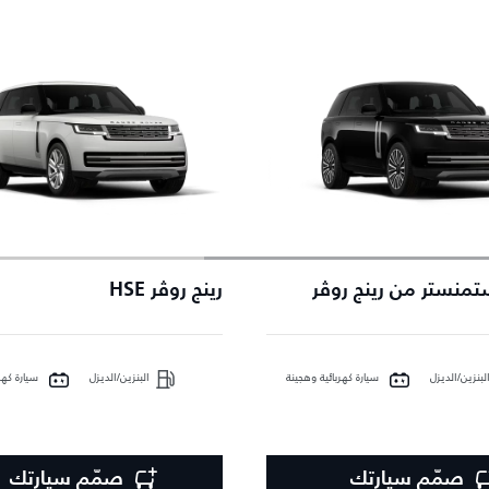
تمنستر من رينج روڤر
رينج روڤر HSE
لبنزين/الديزل
سيارة كهربائية وهجينة
البنزين/الديزل
سيارة كهر
صمّم سيارتك
صمّم سيارتك