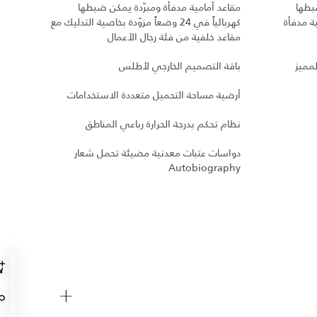
بطها
مقاعد أمامية مدفأة ومبرّدة يمكن ضبطها
مقاعد
خلفية مدفأة
كهربائياً في 24 وضعاً مزوّدة بخاصية التدليك مع
مقاعد خلفية من فئة رجال الأعمال
الإضا
لمميز
باقة التصميم الخارجي لأطلس
مقعد y And Soul
أرضية مساحة التحميل متعددة الاستخدامات
دواسا
نظام تحكم بدرجة الحرارة رباعي المناطق
ترس ت
دواسات عتبات معدنية مضيئة تحمل شعار
عزم ال
Autobiography
نظام 
الاست