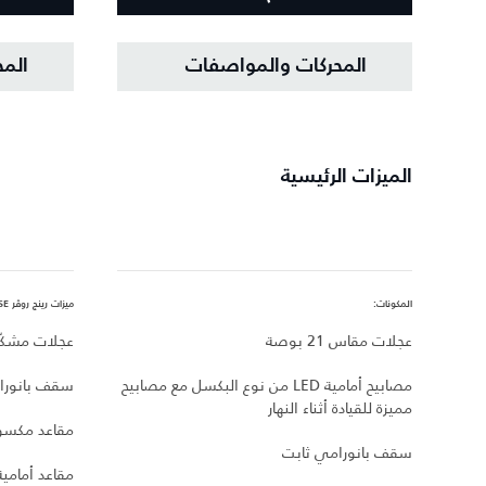
المحركات والمواصفات
الم
الميزات الرئيسية
المكونات:
ميزات رينج روڤر SE، بالإضافة إلى:
عجلات مقاس 21 بوصة
عجلات مشكّلة م
مصابيح أمامية LED من نوع البكسل مع مصابيح
سقف بانورا
مميزة للقيادة أثناء النهار
مقاعد مكسوة
سقف بانورامي ثابت
مقاعد أمامي