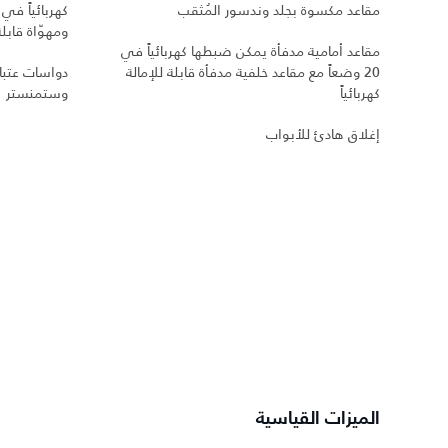
مقاعد مكسوة بجلد وندسور المُثقب
ومهوّاة قابلة 
مقاعد أمامية مدفأة يمكن ضبطها كهربائياً في
20 وضعاً مع مقاعد خلفية مدفأة قابلة للإمالة
دواسات عتبا
كهربائياً
وستمنستر
إغلاق هادئ للأبواب
الميزات القياسية