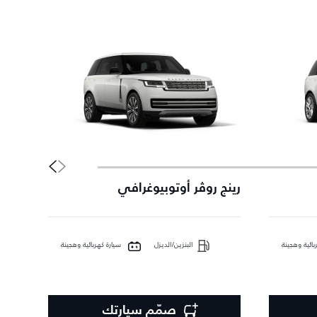
رينج روڤر أوتوبيوغرافي
رينج 
بائية وهجينة
البنزين/الديزل
سيارة كهربائية وهجينة
صمّم سيارتك