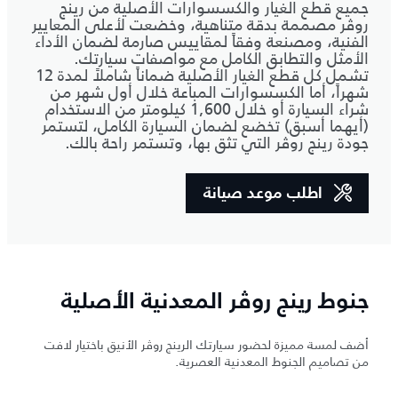
جميع قطع الغيار والكسسوارات الأصلية من رينج
روڤر مصممة بدقة متناهية، وخضعت لأعلى المعايير
الفنية، ومصنعة وفقاً لمقاييس صارمة لضمان الأداء
الأمثل والتطابق الكامل مع مواصفات سيارتك.
تشمل كل قطع الغيار الأصلية ضماناً شاملاً لمدة 12
شهراً، أما الكسسوارات المباعة خلال أول شهر من
شراء السيارة أو خلال 1,600 كيلومتر من الاستخدام
(أيهما أسبق) تخضع لضمان السيارة الكامل، لتستمر
جودة رينج روڤر التي تثق بها، وتستمر راحة بالك.
اطلب موعد صيانة
جنوط رينج روڤر المعدنية الأصلية
أضف لمسة مميزة لحضور سيارتك الرينج روڤر الأنيق باختيار لافت
من تصاميم الجنوط المعدنية العصرية.