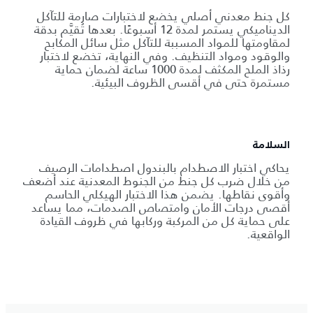
كل جنط معدني أصلي يخضع لاختبارات صارمة للتآكل
الديناميكي يستمر لمدة 12 أسبوعًا. بعدها تُقيَّم بدقة
لمقاومتها للمواد المسببة للتآكل مثل سائل المكابح
والوقود ومواد التنظيف. وفي النهاية، تخضع لاختبار
رذاذ الملح المكثف لمدة 1000 ساعة لضمان حماية
مستمرة حتى في أقسى الظروف البيئية.
السلامة
يحاكي اختبار الاصطدام بالبندول اصطدامات الرصيف
من خلال ضرب كل جنط من الجنوط المعدنية عند أضعف
وأقوى نقاطها. يضمن هذا الاختبار الهيكلي الحاسم
أقصى درجات الأمان وامتصاص الصدمات، مما يساعد
على حماية كل من المركبة وركابها في ظروف القيادة
الواقعية.