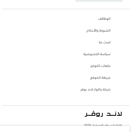
الوظائف
الشروط والأحكام
ابحث عنا
سياسة الخصوصية
ملفات الكوكيز
خريطة الموقع
شركة جاكوار لاند روڤر
جاكوار لاند روڨر المحدودة: 2026
السعودية, محمد يوسف ناغي للسيارات