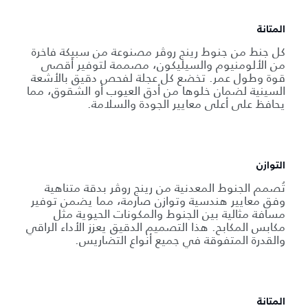
المتانة
كل جنط من جنوط رينج روڤر مصنوعة من سبيكة فاخرة
من الألومنيوم والسيليكون، مصممة لتوفير أقصى
قوة وطول عمر. تخضع كل عجلة لفحص دقيق بالأشعة
السينية لضمان خلوها من أدق العيوب أو الشقوق، مما
يحافظ على أعلى معايير الجودة والسلامة.
التوازن
تُصمم الجنوط المعدنية من رينج روڤر بدقة متناهية
وفق معايير هندسية وتوازن صارمة، مما يضمن توفير
مسافة مثالية بين الجنوط والمكونات الحيوية مثل
مكابس المكابح. هذا التصميم الدقيق يعزز الأداء الراقي
والقدرة المتفوقة في جميع أنواع التضاريس.
المتانة