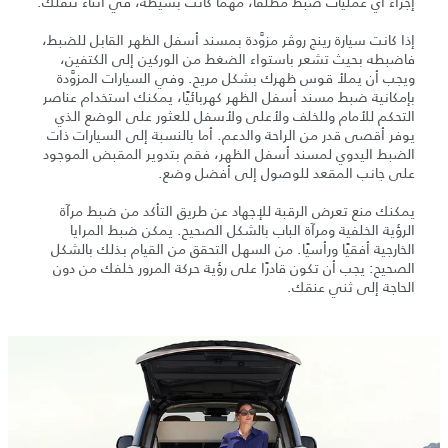
إجراء أي عمليات ضبط مطلقًا، مهما كانت بسيطة، في أثناء تنقلك.
إذا كانت سيارة رينج روڤر مزوَّدة بمسند أسفل الظهر القابل للضبط،
فاضبطه بحيث تشعر باستواء الضغط من الوركين إلى الكتفين،
ويجب أن يملأ قوس ظهرك بشكل مريح. وفي السيارات المزوَّدة
بإمكانية ضبط مسند أسفل الظهر كهربائيًا، يمكنك استخدام عناصر
التحكم للأمام وللخلف ولأعلى ولأسفل للعثور على الوضع الذي
يوفر أقصى قدر من الراحة والدعم. أما بالنسبة إلى السيارات ذات
الضبط اليدوي لمسند أسفل الظهر، فقم بتدوير المقبض الموجود
على جانب المقعد للوصول إلى أفضل وضع.
يمكنك منع تعرض الرقبة للإجهاد عن طريق التأكد من ضبط مرآة
الرؤية الخلفية ومرآة الباب بالشكل الصحيح. يمكن ضبط المرايا
الخارجية أفقيًا ورأسيًا. من السهل التحقق من القيام بذلك بالشكل
الصحيح: يجب أن تكون قادرًا على رؤية حركة المرور خلفك من دون
الحاجة إلى ثني عنقك.