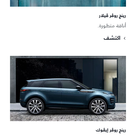
رينج روڤر ڤيلار
أناقة متطورة.
اكتشف
رينج روڤر إيڤوك