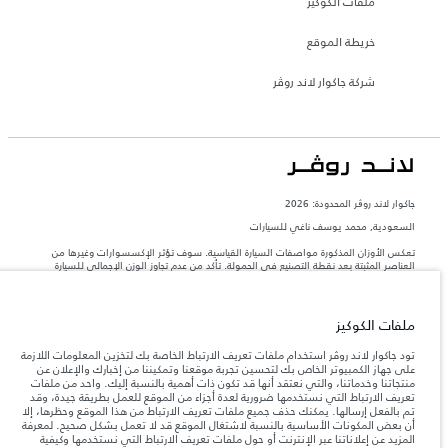
ملفات الكوكيز
خريطة الموقع
شركة جاكوار لاند روڤر
جاكوار لاند روڨر المحدودة: 2026
السعودية, محمد يوسف ناغي للسيارات
تعكس الأوزان المذكورة مواصفات السيارة القياسية. سوف تؤثر الإكسسوارات وغيرها من
العناصر المثبتة بعد نقطة التصنيع في الحمولة. تأكد من عدم تجاوز الوزن الإجمالي للسيارة
والحد الأقصى لأحمال المحور عند تحميل السيارة بالإكسسوارات والركاب والسوائل والوقود
والحمولة.
ملفات الكوكيز
المعلومات والمواصفات والأسعار والألوان المذكورة على هذا الموقع قد تختلف من بلد إلى
آخر، كما أنّها قد تتغير بدون إشعار مسبق. الرجاء التواصل مع وكيلنا المحلي للتأكد من توفّرها
تود جاكوار لاند روڤر استخدام ملفات تعريف الارتباط الخاصة بك لتخزين المعلومات اللازمة
والتحقق من الأسعار.
على جهاز الكمبيوتر الخاص بك لتحسين تجربة موقعنا وتمكيننا من إخبارك والإعلان عن
منتجاتنا وخدماتنا، والتي نعتقد أنها قد تكون ذات أهمية بالنسبة إليك. واحد من ملفات
إن النقص العالمي في أشباه الموصلات يؤثر حاليًا
ملاحظة مهمة حول الصور والمواصفات.
تعريف الارتباط التي نستخدمها ضرورية لعدة أجزاء من الموقع للعمل بطريقة جيدة، وقد
في مواصفات تصميم السيارات وتوفر الخيارات وتوقيتات التصاميم. هذا ظرف ديناميكي
تم بالفعل إرسالها. يمكنك حذف جميع ملفات تعريف الارتباط من هذا الموقع وحظرها، إلا
للغاية، ونتيجة لذلك، قد لا تمثّل الصور المستخدَمة ضمن موقع الويب حاليًا المواصفات الحالية
أن بعض المكونات الأساسية بالنسبة لاشتغال الموقع قد لا تعمل بشكل صحيح. لمعرفة
بالكامل بالنسبة إلى الميزات والخيارات والحلية ومجموعات الألوان. يرجى استشارة وكيلك الذي
المزيد عن إعلاناتنا عبر الإنترنت أو حول ملفات تعريف الارتباط التي نستخدمها وكيفية
سيتمكّن من تأكيد أي تقييدات حالية معك للسماح لك باتخاذ قرار مدروس