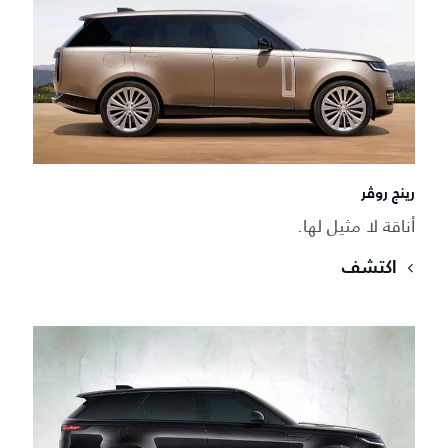
رينج روڤر
أناقة لا مثيل لها.
اكتشف