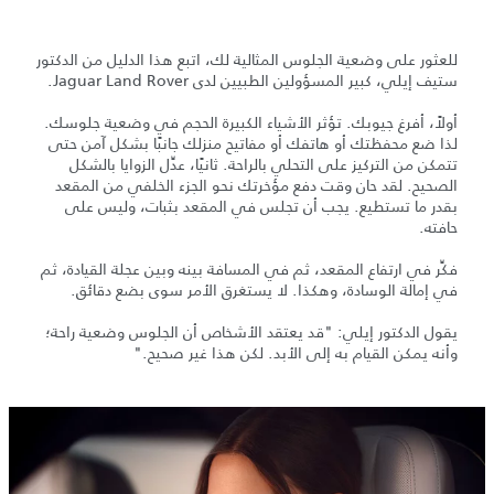
للعثور على وضعية الجلوس المثالية لك، اتبع هذا الدليل من الدكتور
ستيف إيلي، كبير المسؤولين الطبيين لدى Jaguar Land Rover.
أولاً، أفرغ جيوبك. تؤثر الأشياء الكبيرة الحجم في وضعية جلوسك.
لذا ضع محفظتك أو هاتفك أو مفاتيح منزلك جانبًا بشكل آمن حتى
تتمكن من التركيز على التحلي بالراحة. ثانيًا، عدِّل الزوايا بالشكل
الصحيح. لقد حان وقت دفع مؤخرتك نحو الجزء الخلفي من المقعد
بقدر ما تستطيع. يجب أن تجلس في المقعد بثبات، وليس على
حافته.
فكِّر في ارتفاع المقعد، ثم في المسافة بينه وبين عجلة القيادة، ثم
في إمالة الوسادة، وهكذا. لا يستغرق الأمر سوى بضع دقائق.
يقول الدكتور إيلي: "قد يعتقد الأشخاص أن الجلوس وضعية راحة؛
وأنه يمكن القيام به إلى الأبد. لكن هذا غير صحيح."