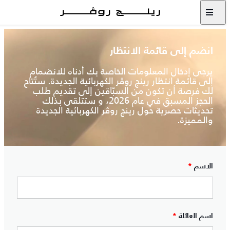
انضم إلى قائمة الانتظار
يرجى إدخال المعلومات الخاصة بك أدناه للانضمام
إلى قائمة انتظار رينج روڤر الكهربائية الجديدة. ستُتاح
لك فرصة أن تكون من السبّاقين إلى تقديم طلب
الحجز المسبق في عام 2026، و ستتلقى بذلك
تحديثات حصرية حول رينج روڤر الكهربائية الجديدة
والمميزة.
الاسم
*
اسم العائلة
*