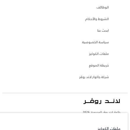
الوظائف
الشروط والأحكام
ابحث عنا
سياسة الخصوصية
ملفات الكوكيز
خريطة الموقع
شركة جاكوار لاند روڤر
جاكوار لاند روڨر المحدودة: 2026
السعودية, محمد يوسف ناغي للسيارات
تعكس الأوزان المذكورة مواصفات السيارة القياسية. سوف تؤثر الإكسسوارات وغيرها من
ملفات الكوكيز