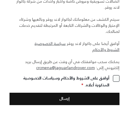
اتصالات تسويقية وعروض خاصة وأخبار وأحداث من شركة جاكوار
لاند روڤر.
سيتم الكشف عن معلوماتك لجاكوار لاند روڤر وبائعيها وشركاء
الإمتياز والوكالات والشركات التابعة أو المرتبطة لتقديم خدمات
لصالحك.
أوافق أيضا على جاكوار لاند روڤر
سياسة الخصوصية
الشروط والأحكام
يمكنك سحب موافقتك في أي وقت عن طريق إرسال بريد
إلكتروني إلى:
crcmena@jaguarlandrover.com
أوافق على الشروط والأحكام وسياسات الخصوصية
المذكورة أعلاه.
*