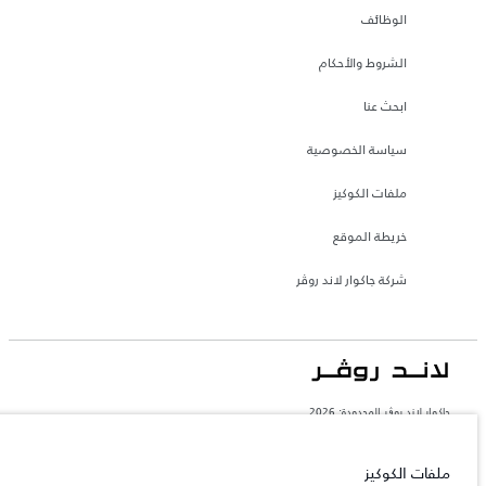
الوظائف
الشروط والأحكام
ابحث عنا
سياسة الخصوصية
ملفات الكوكيز
خريطة الموقع
شركة جاكوار لاند روڤر
جاكوار لاند روڨر المحدودة: 2026
السعودية, محمد يوسف ناغي للسيارات
تعكس الأوزان المذكورة مواصفات السيارة القياسية. سوف تؤثر الإكسسوارات وغيرها من
ملفات الكوكيز
العناصر المثبتة بعد نقطة التصنيع في الحمولة. تأكد من عدم تجاوز الوزن الإجمالي للسيارة