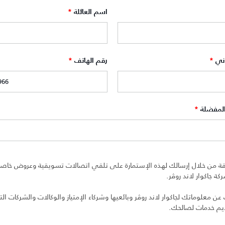
اسم العائلة
*
وني
*
رقم الهاتف
*
المفضلة
*
ة من خلال إرسالك لهذه الإستمارة على تلقي اتصالات تسويقية وعروض خاصة 
ة جاكوار لاند روڤر.
 معلوماتك لجاكوار لاند روڤر وبائعيها وشركاء الإمتياز والوكالات والشركات التا
ديم خدمات لصالحك.