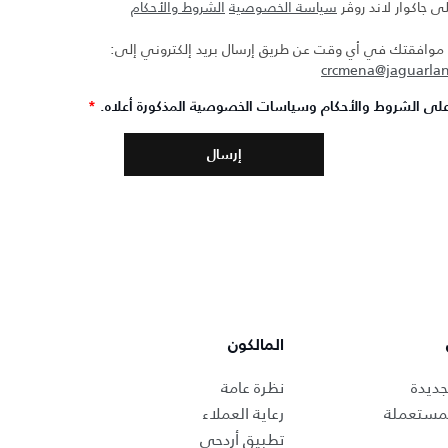
ى جاكوار لاند روڤر
سياسة الخصوصية
الشروط والأحكام
افقتك في أي وقت عن طريق إرسال بريد إلكتروني إلى:
crcmena@jaguarla
لى الشروط والأحكام وسياسات الخصوصية المذكورة أعلاه.
*
المالكون
جديدة
نظرة عامة
لمستعملة
رعاية العملاء
تطبيق أردحي