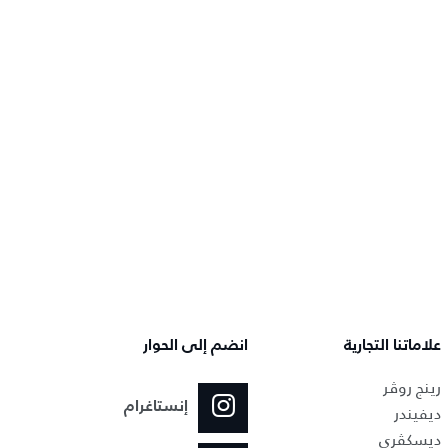
علاماتنا التجارية
انضم إلى الحوار
رينج روڤر
إنستاغرام
ديفيندر
ديسكڤري