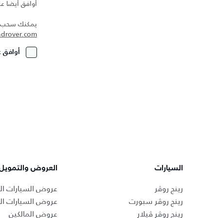
أوافق أيضا عل
يمكنك سحب مو
ndrover.com
أوافق ع
السيارات
العروض والتمويل
رينج روڤر
عروض السيارات ال
رينج روڤر سبورت
عروض السيارات ا
رينج روڤر ڤيلار
عروض المالكين