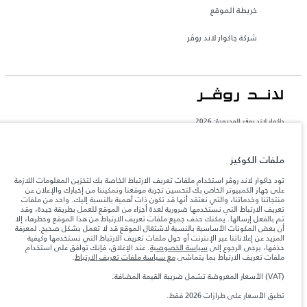
خريطة الموقع
شركة جاكوار لاند روڤر
جاكوار لاند روڨر المحدودة: 2026
السعودية, محمد يوسف ناغي للسيارات
تعكس الأوزان المذكورة مواصفات السيارة القياسية. سوف تؤثر الإكسسوارات وغيرها من
ملفات الكوكيز
العناصر المثبتة بعد نقطة التصنيع في الحمولة. تأكد من عدم تجاوز الوزن الإجمالي للسيارة
والحد الأقصى لأحمال المحور عند تحميل السيارة بالإكسسوارات والركاب والسوائل والوقود
تود جاكوار لاند روڤر استخدام ملفات تعريف الارتباط الخاصة بك لتخزين المعلومات اللازمة
والحمولة.
على جهاز الكمبيوتر الخاص بك لتحسين تجربة موقعنا وتمكيننا من إخبارك والإعلان عن
منتجاتنا وخدماتنا، والتي نعتقد أنها قد تكون ذات أهمية بالنسبة إليك. واحد من ملفات
تعريف الارتباط التي نستخدمها ضرورية لعدة أجزاء من الموقع للعمل بطريقة جيدة، وقد
المعلومات والمواصفات والأسعار والألوان المذكورة على هذا الموقع قد تختلف من بلد إلى
تم بالفعل إرسالها. يمكنك حذف جميع ملفات تعريف الارتباط من هذا الموقع وحظرها، إلا
آخر، كما أنّها قد تتغير بدون إشعار مسبق. الرجاء التواصل مع وكيلنا المحلي للتأكد من توفّرها
أن بعض المكونات الأساسية بالنسبة لاشتغال الموقع قد لا تعمل بشكل صحيح. لمعرفة
والتحقق من الأسعار.
المزيد عن إعلاناتنا عبر الإنترنت أو حول ملفات تعريف الارتباط التي نستخدمها وكيفية
إن النقص العالمي في أشباه الموصلات يؤثر حاليًا
حذفها، يرجى الرجوع إلى
سياسة الخصوصية
. عند الإغلاق، فإنك توافق على استخدام
ملاحظة مهمة حول الصور والمواصفات.
في مواصفات تصميم السيارات وتوفر الخيارات وتوقيتات التصاميم. هذا ظرف ديناميكي
ملفات تعريف الارتباط بما يتماشى
مع سياسة ملفات تعريف الارتباط
.
للغاية، ونتيجة لذلك، قد لا تمثّل الصور المستخدَمة ضمن موقع الويب حاليًا المواصفات الحالية
بالكامل بالنسبة إلى الميزات والخيارات والحلية ومجموعات الألوان. يرجى استشارة وكيلك الذي
(VAT) الأسعار المعروضة تشمل ضريبة القيمة المضافة.
سيتمكّن من تأكيد أي تقييدات حالية معك للسماح لك باتخاذ قرار مدروس
تطبق الأسعار على طرازات 2026 فقط.
الأرقام المقدمة هي نتيجة لاختبارات المصنع الرسمية وفقاً لتشريعات الاتحاد الأوروبي. قد