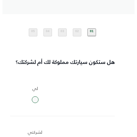
05
04
03
02
01
هل ستكون سيارتك مملوكة لك أم لشركتك؟
لي
لشركتي