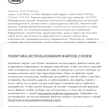
Armenia, «Fora Premium»
Jaguar Land Rover Limited: Юридический адрес: Abbey Road, Whitley,
Coventry CV3 4LF. Зарегистрирована в Англии под номером: 1672070
Приведенные данные получены в результате официальных испытаний
производителя в соответствии с законодательством ЕС. Фактический
расход топлива автомобиля может отличаться от полученного в таких
испытаниях, эти значения предназначены только для сравнения.
Информация, технические характеристики, цены и цвета на этом веб-
сайте могут различаться в зависимости от рынка и могут быть
изменены без предварительного уведомления. Пожалуйста, свяжитесь
с вашим местным дилером, чтобы узнать о наличии и ценах в вашем
регионе.
Указанные значения массы соответствуют автомобилю в стандартной
комплектации. Аксессуары и другие элементы, установленные после
ПОЛИТИКА ИСПОЛЬЗОВАНИЯ ФАЙЛОВ COOKIE
процесса производства автомобиля, влияют на полезную нагрузку.
Следите, чтобы полная разрешенная масса автомобиля и
Компания Jaguar Land Rover намерена использовать файлы cookie для
максимальные нагрузки на оси не были превышены, когда к массе
сохранения информации на вашем компьютере, чтобы улучшить наш веб-
самого автомобиля добавляется совокупный вес установленных
сайт и позволить нам предлагать вам те продукты и услуги, которые, по
аксессуаров, пассажиров, рабочих жидкостей, топлива, а также
нашему мнению, могут вас заинтересовать. Один из файлов cookie,
полезная нагрузка.
которые мы используем, необходим для работы частей сайта и уже был
важное примечание в отношений изображений и спецификаций.
В
отправлен. Вы можете удалить и заблокировать все файлы cookie с
настоящее время в мире наблюдается дефицит полупроводников,
этого сайта, но в таком случае некоторые элементы могут работать
который оказывает влияние на спецификации производимых
некорректно. Чтобы узнать больше об онлайн-поведенческой рекламе
транспортных средств, доступность опционального оборудования и
или о файлах cookie, которые мы используем, и о том, как их удалить,
сроки производства. Ситуация меняется очень быстро. Поэтому
ознакомьтесь с нашей
политикой конфиденциальности
. Закрывая, вы
используемые на сайте изображения могут не в полной мере
соглашаетесь на использование файлов cookie в соответствии с нашей
соответствовать доступным особенностям, опциям, комплектациям и
Политикой использования файлов cookie
.
цветовым схемам автомобилей. Подробную информацию о
действующих ограничениях уточняйте у авторизованных дилеров.
Указанные цены включают налог на добавленную стоимость (НДС).