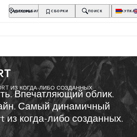
ДИЛЕРЫ
АВТОМОБИЛИ
ВЛАДЕЛЬЦАМ
СБОРКИ
О БРЕНДЕ
ПОИСК
ПОКУПКА
RT
RT ИЗ КОГДА-ЛИБО СОЗДАННЫХ
ть. Впечатляющий облик.
айн. Самый динамичный
t из когда-либо созданных.