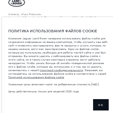
Armenia, «Fora Premium»
Jaguar Land Rover Limited: Юридический адрес: Abbey Road, Whitley,
Coventry CV3 4LF. Зарегистрирована в Англии под номером: 1672070
Приведенные данные получены в результате официальных испытаний
производителя в соответствии с законодательством ЕС. Фактический
ПОЛИТИКА ИСПОЛЬЗОВАНИЯ ФАЙЛОВ COOKIE
расход топлива автомобиля может отличаться от полученного в таких
испытаниях, эти значения предназначены только для сравнения.
Информация, технические характеристики, цены и цвета на этом веб-
Компания Jaguar Land Rover намерена использовать файлы cookie для
сайте могут различаться в зависимости от рынка и могут быть
сохранения информации на вашем компьютере, чтобы улучшить наш веб-
изменены без предварительного уведомления. Пожалуйста, свяжитесь
сайт и позволить нам предлагать вам те продукты и услуги, которые, по
с вашим местным дилером, чтобы узнать о наличии и ценах в вашем
нашему мнению, могут вас заинтересовать. Один из файлов cookie,
регионе.
которые мы используем, необходим для работы частей сайта и уже был
отправлен. Вы можете удалить и заблокировать все файлы cookie с
Указанные значения массы соответствуют автомобилю в стандартной
этого сайта, но в таком случае некоторые элементы могут работать
комплектации. Аксессуары и другие элементы, установленные после
некорректно. Чтобы узнать больше об онлайн-поведенческой рекламе
процесса производства автомобиля, влияют на полезную нагрузку.
или о файлах cookie, которые мы используем, и о том, как их удалить,
Следите, чтобы полная разрешенная масса автомобиля и
максимальные нагрузки на оси не были превышены, когда к массе
ознакомьтесь с нашей
политикой конфиденциальности
. Закрывая, вы
самого автомобиля добавляется совокупный вес установленных
соглашаетесь на использование файлов cookie в соответствии с нашей
аксессуаров, пассажиров, рабочих жидкостей, топлива, а также
Политикой использования файлов cookie
.
полезная нагрузка.
Указанные цены включают налог на добавленную стоимость (НДС).
важное примечание в отношений изображений и спецификаций.
В
настоящее время в мире наблюдается дефицит полупроводников,
Цены действительны только для моделей 2026 года.
который оказывает влияние на спецификации производимых
транспортных средств, доступность опционального оборудования и
сроки производства. Ситуация меняется очень быстро. Поэтому
используемые на сайте изображения могут не в полной мере
OK
соответствовать доступным особенностям, опциям, комплектациям и
цветовым схемам автомобилей. Подробную информацию о
действующих ограничениях уточняйте у авторизованных дилеров.