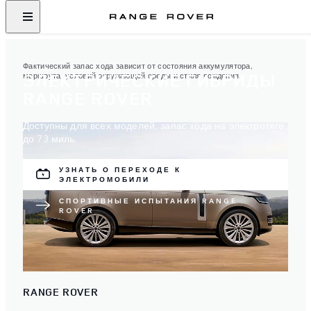
Фактический запас хода зависит от состояния аккумулятора,
ЭЛЕКТРИЧЕСКИЕ ГИБРИДЫ
маршрута, условий окружающей среды и стиля вождения.
RANGE ROVER
Доступны для всех моделей, запас хода на электротяге
до 73 миль.
УЗНАТЬ О ПЕРЕХОДЕ К
ЭЛЕКТРОМОБИЛИ
СПОРТИВНЫЕ ИСПЫТАНИЯ RANGE
ROVER
RANGE ROVER