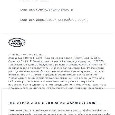
ПОЛИТИКА КОНФИДЕНЦИАЛЬНОСТИ
ПОЛИТИКА ИСПОЛЬЗОВАНИЯ ФАЙЛОВ COOKIE
Armenia, «Fora Premium»
Jaguar Land Rover Limited: Юридический адрес: Abbey Road, Whitley,
Coventry CV3 4LF. Зарегистрирована в Англии под номером: 1672070
Приведенные данные получены в результате официальных испытаний
производителя в соответствии с законодательством ЕС. Фактический
расход топлива автомобиля может отличаться от полученного в таких
испытаниях, эти значения предназначены только для сравнения.
Информация, технические характеристики, цены и цвета на этом веб-
сайте могут различаться в зависимости от рынка и могут быть
изменены без предварительного уведомления. Пожалуйста, свяжитесь
с вашим местным дилером, чтобы узнать о наличии и ценах в вашем
регионе.
Указанные значения массы соответствуют автомобилю в стандартной
комплектации. Аксессуары и другие элементы, установленные после
ПОЛИТИКА ИСПОЛЬЗОВАНИЯ ФАЙЛОВ COOKIE
процесса производства автомобиля, влияют на полезную нагрузку.
Следите, чтобы полная разрешенная масса автомобиля и
Компания Jaguar Land Rover намерена использовать файлы cookie для
максимальные нагрузки на оси не были превышены, когда к массе
сохранения информации на вашем компьютере, чтобы улучшить наш веб-
самого автомобиля добавляется совокупный вес установленных