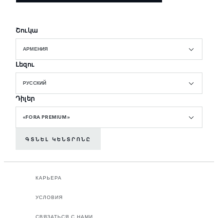
Շուկա
АРМЕНИЯ
Լեզու
РУССКИЙ
Դիլեր
«FORA PREMIUM»
ԳՏՆԵԼ ԿԵՆՏՐՈՆԸ
КАРЬЕРА
УСЛОВИЯ
СВЯЗАТЬСЯ С НАМИ