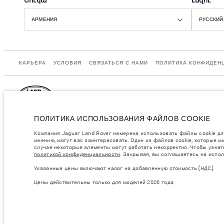
АРМЕНИЯ
РУССКИЙ
КАРЬЕРА
УСЛОВИЯ
СВЯЗАТЬСЯ С НАМИ
ПОЛИТИКА КОНФИДЕН
ПОЛИТИКА ИСПОЛЬЗОВАНИЯ ФАЙЛОВ COOKIE
Armenia, «Fora Premium»
Jaguar Land Rover Limited: Юридический адрес: Abbey Road, Whitley, Cove
соответствии с законодательством ЕС. Фактический расход топлива автомо
Компания Jaguar Land Rover намерена использовать файлы cookie для
цены и цвета на этом веб-сайте могут различаться в зависимости от рынк
мнению, могут вас заинтересовать. Один из файлов cookie, которые м
регионе.
случае некоторые элементы могут работать некорректно. Чтобы узнать
политикой конфиденциальности
. Закрывая, вы соглашаетесь на испо
Указанные значения массы соответствуют автомобилю в стандартной компле
разрешенная масса автомобиля и максимальные нагрузки на оси не были пр
Указанные цены включают налог на добавленную стоимость (НДС).
полезная нагрузка.
Цены действительны только для моделей 2026 года.
важное примечание в отношений изображений и спецификаций.
В настоящ
опционального оборудования и сроки производства. Ситуация меняется оче
цветовым схемам автомобилей. Подробную информацию о действующих огр
Указанные цены включают налог на добавленную стоимость (НДС).
Цены действительны только для моделей 2026 года.