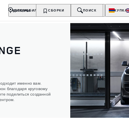
ДИЛЕРЫ
АВТОМОБИЛИ
ВЛАДЕЛЬЦАМ
СБОРКИ
О БРЕНДЕ
ПОИСК
ПОКУПКА
NGE
подходит именно вам.
он благодаря круговому
ете поделиться созданной
ентром.