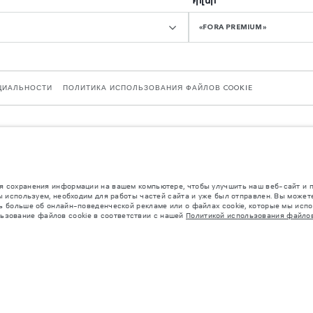
«FORA PREMIUM»
ЦИАЛЬНОСТИ
ПОЛИТИКА ИСПОЛЬЗОВАНИЯ ФАЙЛОВ COOKIE
ntry CV3 4LF. Зарегистрирована в Англии под номером: 1672070 Приведенные данны
биля может отличаться от полученного в таких испытаниях, эти значения предназн
 сохранения информации на вашем компьютере, чтобы улучшить наш веб-сайт и по
а и могут быть изменены без предварительного уведомления. Пожалуйста, свяжитес
ы используем, необходим для работы частей сайта и уже был отправлен. Вы можете
 больше об онлайн-поведенческой рекламе или о файлах cookie, которые мы исполь
льзование файлов cookie в соответствии с нашей
Политикой использования файлов
ктации. Аксессуары и другие элементы, установленные после процесса производс
евышены, когда к массе самого автомобиля добавляется совокупный вес установле
ее время в мире наблюдается дефицит полупроводников, который оказывает влия
нь быстро. Поэтому используемые на сайте изображения могут не в полной мере с
аничениях уточняйте у авторизованных дилеров.