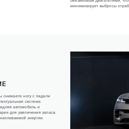
минимизирует выбросы отрабо
ИЕ
ы снимаете ногу с педали
лектуальная система
медляя автомобиль и
арее для увеличения запаса
акапливаемой энергии.