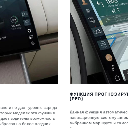
ФУНКЦИЯ ПРОГНОЗИРУ
(PEO)
ане и не дает уровню заряда
Данная функция автоматическ
оторых моделях эта функция
навигационную систему авто
о дает водителю возможность
выбранном маршруте и самос
ыбросов на более поздних
бензиновым двигателями, чтоб