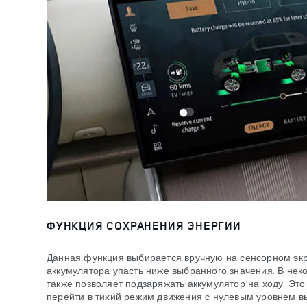
ФУНКЦИЯ СОХРАНЕНИЯ ЭНЕРГИИ
Данная функция выбирается вручную на сенсорном экр
аккумулятора упасть ниже выбранного значения. В нек
также позволяет подзаряжать аккумулятор на ходу. Эт
перейти в тихий режим движения с нулевым уровнем в