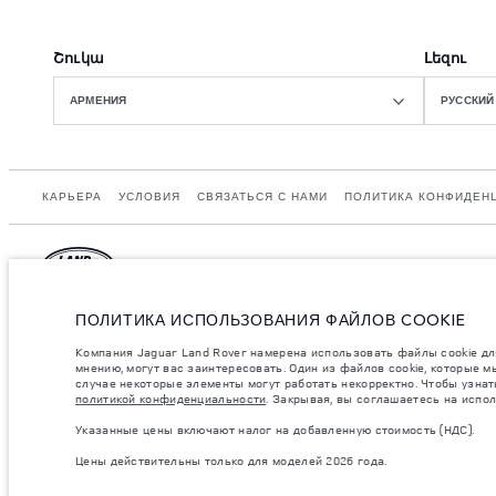
Շուկա
Լեզու
АРМЕНИЯ
РУССКИЙ
КАРЬЕРА
УСЛОВИЯ
СВЯЗАТЬСЯ С НАМИ
ПОЛИТИКА КОНФИДЕН
ПОЛИТИКА ИСПОЛЬЗОВАНИЯ ФАЙЛОВ COOKIE
Armenia, «Fora Premium»
Jaguar Land Rover Limited: Юридический адрес: Abbey Road, Whitley, Cove
соответствии с законодательством ЕС. Фактический расход топлива автомо
Компания Jaguar Land Rover намерена использовать файлы cookie для
цены и цвета на этом веб-сайте могут различаться в зависимости от рынк
мнению, могут вас заинтересовать. Один из файлов cookie, которые м
регионе.
случае некоторые элементы могут работать некорректно. Чтобы узнать
политикой конфиденциальности
. Закрывая, вы соглашаетесь на испо
Указанные значения массы соответствуют автомобилю в стандартной компле
разрешенная масса автомобиля и максимальные нагрузки на оси не были пр
Указанные цены включают налог на добавленную стоимость (НДС).
полезная нагрузка.
Цены действительны только для моделей 2026 года.
важное примечание в отношений изображений и спецификаций.
В настоящ
опционального оборудования и сроки производства. Ситуация меняется оче
цветовым схемам автомобилей. Подробную информацию о действующих огр