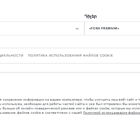
Դիլեր
«FORA PREMIUM»
ЦИАЛЬНОСТИ
ПОЛИТИКА ИСПОЛЬЗОВАНИЯ ФАЙЛОВ COOKIE
ntry CV3 4LF. Зарегистрирована в Англии под номером: 1672070 Приведенные данны
биля может отличаться от полученного в таких испытаниях, эти значения предназн
 сохранения информации на вашем компьютере, чтобы улучшить наш веб-сайт и по
а и могут быть изменены без предварительного уведомления. Пожалуйста, свяжитес
ы используем, необходим для работы частей сайта и уже был отправлен. Вы можете
 больше об онлайн-поведенческой рекламе или о файлах cookie, которые мы исполь
льзование файлов cookie в соответствии с нашей
Политикой использования файлов
ктации. Аксессуары и другие элементы, установленные после процесса производс
евышены, когда к массе самого автомобиля добавляется совокупный вес установле
ее время в мире наблюдается дефицит полупроводников, который оказывает влия
нь быстро. Поэтому используемые на сайте изображения могут не в полной мере с
аничениях уточняйте у авторизованных дилеров.