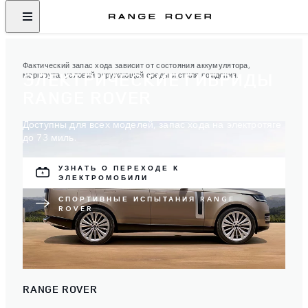
Фактический запас хода зависит от состояния аккумулятора,
ЭЛЕКТРИЧЕСКИЕ ГИБРИДЫ
маршрута, условий окружающей среды и стиля вождения.
RANGE ROVER
Доступны для всех моделей, запас хода на электротяге
до 73 миль.
УЗНАТЬ О ПЕРЕХОДЕ К
ЭЛЕКТРОМОБИЛИ
СПОРТИВНЫЕ ИСПЫТАНИЯ RANGE
ROVER
RANGE ROVER