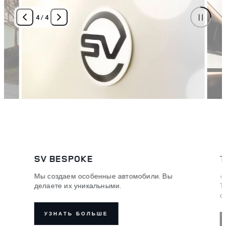
4
/
4
SV BESPOKE
Т
Мы создаем особенные автомобили. Вы
«
делаете их уникальными.
Т
х
с
УЗНАТЬ БОЛЬШЕ