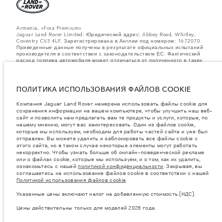
Armenia, «Fora Premium»
Jaguar Land Rover Limited: Юридический адрес: Abbey Road, Whitley,
Coventry CV3 4LF. Зарегистрирована в Англии под номером: 1672070
Приведенные данные получены в результате официальных испытаний
производителя в соответствии с законодательством ЕС. Фактический
расход топлива автомобиля может отличаться от полученного в таких
испытаниях, эти значения предназначены только для сравнения.
Информация, технические характеристики, цены и цвета на этом веб-
сайте могут различаться в зависимости от рынка и могут быть
изменены без предварительного уведомления. Пожалуйста, свяжитесь
ПОЛИТИКА ИСПОЛЬЗОВАНИЯ ФАЙЛОВ COOKIE
с вашим местным дилером, чтобы узнать о наличии и ценах в вашем
регионе.
Компания Jaguar Land Rover намерена использовать файлы cookie для
сохранения информации на вашем компьютере, чтобы улучшить наш веб-
Указанные значения массы соответствуют автомобилю в стандартной
сайт и позволить нам предлагать вам те продукты и услуги, которые, по
комплектации. Аксессуары и другие элементы, установленные после
нашему мнению, могут вас заинтересовать. Один из файлов cookie,
процесса производства автомобиля, влияют на полезную нагрузку.
Следите, чтобы полная разрешенная масса автомобиля и
которые мы используем, необходим для работы частей сайта и уже был
максимальные нагрузки на оси не были превышены, когда к массе
отправлен. Вы можете удалить и заблокировать все файлы cookie с
самого автомобиля добавляется совокупный вес установленных
этого сайта, но в таком случае некоторые элементы могут работать
аксессуаров, пассажиров, рабочих жидкостей, топлива, а также
некорректно. Чтобы узнать больше об онлайн-поведенческой рекламе
полезная нагрузка.
или о файлах cookie, которые мы используем, и о том, как их удалить,
ознакомьтесь с нашей
политикой конфиденциальности
. Закрывая, вы
важное примечание в отношений изображений и спецификаций.
В
соглашаетесь на использование файлов cookie в соответствии с нашей
настоящее время в мире наблюдается дефицит полупроводников,
Политикой использования файлов cookie
.
который оказывает влияние на спецификации производимых
транспортных средств, доступность опционального оборудования и
Указанные цены включают налог на добавленную стоимость (НДС).
сроки производства. Ситуация меняется очень быстро. Поэтому
используемые на сайте изображения могут не в полной мере
Цены действительны только для моделей 2026 года.
соответствовать доступным особенностям, опциям, комплектациям и
цветовым схемам автомобилей. Подробную информацию о
действующих ограничениях уточняйте у авторизованных дилеров.