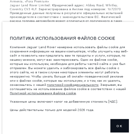
Armenia, «Fora Premium»
Jaguar Land Rover Limited: Юридический адрес: Abbey Road, Whitley,
Coventry CV3 4LF. Зарегистрирована в Англии под номером: 1672070
Приведенные данные получены в результате официальных испытаний
производителя в соответствии с законодательством ЕС. Фактический
расход топлива автомобиля может отличаться от полученного в таких
испытаниях, эти значения предназначены только для сравнения.
Информация, технические характеристики, цены и цвета на этом веб-
сайте могут различаться в зависимости от рынка и могут быть
изменены без предварительного уведомления. Пожалуйста, свяжитесь
ПОЛИТИКА ИСПОЛЬЗОВАНИЯ ФАЙЛОВ COOKIE
с вашим местным дилером, чтобы узнать о наличии и ценах в вашем
регионе.
Компания Jaguar Land Rover намерена использовать файлы cookie для
сохранения информации на вашем компьютере, чтобы улучшить наш веб-
Указанные значения массы соответствуют автомобилю в стандартной
сайт и позволить нам предлагать вам те продукты и услуги, которые, по
комплектации. Аксессуары и другие элементы, установленные после
нашему мнению, могут вас заинтересовать. Один из файлов cookie,
процесса производства автомобиля, влияют на полезную нагрузку.
Следите, чтобы полная разрешенная масса автомобиля и
которые мы используем, необходим для работы частей сайта и уже был
максимальные нагрузки на оси не были превышены, когда к массе
отправлен. Вы можете удалить и заблокировать все файлы cookie с
самого автомобиля добавляется совокупный вес установленных
этого сайта, но в таком случае некоторые элементы могут работать
аксессуаров, пассажиров, рабочих жидкостей, топлива, а также
некорректно. Чтобы узнать больше об онлайн-поведенческой рекламе
полезная нагрузка.
или о файлах cookie, которые мы используем, и о том, как их удалить,
ознакомьтесь с нашей
политикой конфиденциальности
. Закрывая, вы
важное примечание в отношений изображений и спецификаций.
В
соглашаетесь на использование файлов cookie в соответствии с нашей
настоящее время в мире наблюдается дефицит полупроводников,
Политикой использования файлов cookie
.
который оказывает влияние на спецификации производимых
транспортных средств, доступность опционального оборудования и
Указанные цены включают налог на добавленную стоимость (НДС).
сроки производства. Ситуация меняется очень быстро. Поэтому
используемые на сайте изображения могут не в полной мере
Цены действительны только для моделей 2026 года.
соответствовать доступным особенностям, опциям, комплектациям и
цветовым схемам автомобилей. Подробную информацию о
действующих ограничениях уточняйте у авторизованных дилеров.
Указанные цены включают налог на добавленную стоимость (НДС).
OK
Цены действительны только для моделей 2026 года.